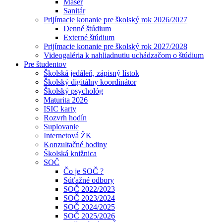
Masér
Sanitár
Prijímacie konanie pre školský rok 2026/2027
Denné štúdium
Externé štúdium
Prijímacie konanie pre školský rok 2027/2028
Videogaléria k nahliadnutiu uchádzačom o štúdium
Pre študentov
Školská jedáleň, zápisný lístok
Školský digitálny koordinátor
Školský psychológ
Maturita 2026
ISIC karty
Rozvrh hodín
Suplovanie
Internetová ŽK
Konzultačné hodiny
Školská knižnica
SOČ
Čo je SOČ ?
Súťažné odbory
SOČ 2022/2023
SOČ 2023/2024
SOČ 2024/2025
SOČ 2025/2026