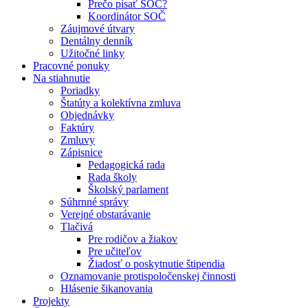
Prečo písať SOČ?
Koordinátor SOČ
Záujmové útvary
Dentálny denník
Užitočné linky
Pracovné ponuky
Na stiahnutie
Poriadky
Štatúty a kolektívna zmluva
Objednávky
Faktúry
Zmluvy
Zápisnice
Pedagogická rada
Rada školy
Školský parlament
Súhrnné správy
Verejné obstarávanie
Tlačivá
Pre rodičov a žiakov
Pre učiteľov
Žiadosť o poskytnutie štipendia
Oznamovanie protispoločenskej činnosti
Hlásenie šikanovania
Projekty