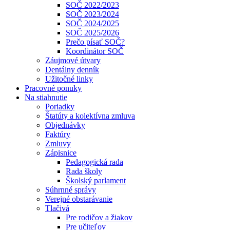
SOČ 2022/2023
SOČ 2023/2024
SOČ 2024/2025
SOČ 2025/2026
Prečo písať SOČ?
Koordinátor SOČ
Záujmové útvary
Dentálny denník
Užitočné linky
Pracovné ponuky
Na stiahnutie
Poriadky
Štatúty a kolektívna zmluva
Objednávky
Faktúry
Zmluvy
Zápisnice
Pedagogická rada
Rada školy
Školský parlament
Súhrnné správy
Verejné obstarávanie
Tlačivá
Pre rodičov a žiakov
Pre učiteľov