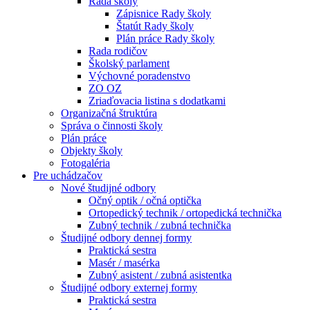
Rada školy
Zápisnice Rady školy
Štatút Rady školy
Plán práce Rady školy
Rada rodičov
Školský parlament
Výchovné poradenstvo
ZO OZ
Zriaďovacia listina s dodatkami
Organizačná štruktúra
Správa o činnosti školy
Plán práce
Objekty školy
Fotogaléria
Pre uchádzačov
Nové študijné odbory
Očný optik / očná optička
Ortopedický technik / ortopedická technička
Zubný technik / zubná technička
Študijné odbory dennej formy
Praktická sestra
Masér / masérka
Zubný asistent / zubná asistentka
Študijné odbory externej formy
Praktická sestra