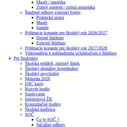
Masér / masérka
Zubný asistent / zubná asistentka
Študijné odbory externej formy
Praktická sestra
Masér
Sanitár
Prijímacie konanie pre školský rok 2026/2027
Denné štúdium
Externé štúdium
Prijímacie konanie pre školský rok 2027/2028
Videogaléria k nahliadnutiu uchádzačom o štúdium
Pre študentov
Školská jedáleň, zápisný lístok
Školský digitálny koordinátor
Školský psychológ
Maturita 2026
ISIC karty
Rozvrh hodín
Suplovanie
Internetová ŽK
Konzultačné hodiny
Školská knižnica
SOČ
Čo je SOČ ?
Súťažné odbory