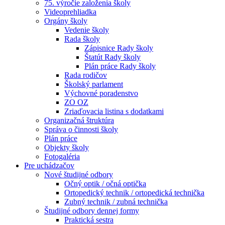
75. výročie založenia školy
Videoprehliadka
Orgány školy
Vedenie školy
Rada školy
Zápisnice Rady školy
Štatút Rady školy
Plán práce Rady školy
Rada rodičov
Školský parlament
Výchovné poradenstvo
ZO OZ
Zriaďovacia listina s dodatkami
Organizačná štruktúra
Správa o činnosti školy
Plán práce
Objekty školy
Fotogaléria
Pre uchádzačov
Nové študijné odbory
Očný optik / očná optička
Ortopedický technik / ortopedická technička
Zubný technik / zubná technička
Študijné odbory dennej formy
Praktická sestra