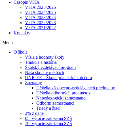
Časopis VITA
VITA 2025/2026
VITA 2024/2025
VITA 2023/2024
VITA 2022/2023
VITA 2021/2022
Kontakty
Menu
O škole
Vízia a hodnoty školy
Tradícia a história
Školský vzdelávací program
Naša škola v médiách
UNICEF – Škola priateľská k deťom
Zoznamy
Učitelia všeobecno-vzdelávacích predmetov
Učitelia odborných predmetov
Nepedagogickí zamestnanci
Odborní zamestnanci
Triedy a žiaci
2% z dane
65. výročie založenia SZŠ
70. výročie založenia SZŠ