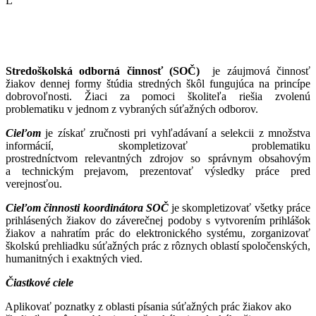
L
Stredoškolská odborná činnosť (
SOČ)
je záujmová činnosť
žiakov dennej formy štúdia stredných škôl fungujúca na princípe
dobrovoľnosti. Žiaci za pomoci školiteľa riešia zvolenú
problematiku v jednom z vybraných súťažných odborov.
Cieľom
je získať zručnosti pri vyhľadávaní a selekcii z množstva
informácií, skompletizovať problematiku
prostredníctvom relevantných zdrojov so správnym obsahovým
a technickým prejavom
, prezentovať výsledky práce pred
verejnosťou.
Cieľom činnosti koordinátora SOČ
je skompletizovať všetky práce
prihlásených žiakov do záverečnej podoby s vytvorením prihlášok
žiakov a nahratím prác do elektronického systému, zorganizovať
školskú prehliadku súťažných prác z rôznych oblastí spoločenských,
humanitných i exaktných vied.
Čiastkové ciele
Aplikovať poznatky z oblasti písania súťažných prác žiakov ako