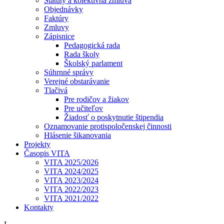
Štatúty a kolektívna zmluva
Objednávky
Faktúry
Zmluvy
Zápisnice
Pedagogická rada
Rada školy
Školský parlament
Súhrnné správy
Verejné obstarávanie
Tlačivá
Pre rodičov a žiakov
Pre učiteľov
Žiadosť o poskytnutie štipendia
Oznamovanie protispoločenskej činnosti
Hlásenie šikanovania
Projekty
Časopis VITA
VITA 2025/2026
VITA 2024/2025
VITA 2023/2024
VITA 2022/2023
VITA 2021/2022
Kontakty