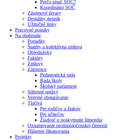
Prečo písať SOČ?
Koordinátor SOČ
Záujmové útvary
Dentálny denník
Užitočné linky
Pracovné ponuky
Na stiahnutie
Poriadky
Štatúty a kolektívna zmluva
Objednávky
Faktúry
Zmluvy
Zápisnice
Pedagogická rada
Rada školy
Školský parlament
Súhrnné správy
Verejné obstarávanie
Tlačivá
Pre rodičov a žiakov
Pre učiteľov
Žiadosť o poskytnutie štipendia
Oznamovanie protispoločenskej činnosti
Hlásenie šikanovania
Projekty