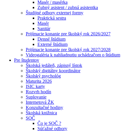
Masér / masérka
Zubný asistent / zubná asistentka
Študijné odbory externej formy
Praktická sestra
Masér
Sanitár
Prijímacie konanie pre školský rok 2026/2027
Denné štúdium
Externé štúdium
Prijímacie konanie pre školský rok 2027/2028
Videogaléria k nahliadnutiu uchádzačom o štúdium
Pre študentov
Školská jedáleň, zápisný lístok
Školský digitálny koordinátor
Školský psychológ
Maturita 2026
ISIC karty
Rozvrh hodín
Suplovanie
Internetová ŽK
Konzultačné hodiny
Školská knižnica
SOČ
Čo je SOČ ?
Súťažné odbory