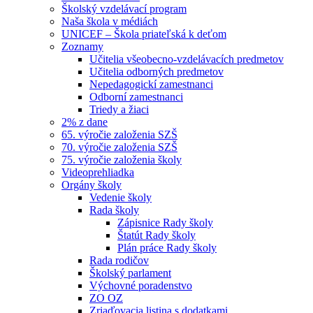
Školský vzdelávací program
Naša škola v médiách
UNICEF – Škola priateľská k deťom
Zoznamy
Učitelia všeobecno-vzdelávacích predmetov
Učitelia odborných predmetov
Nepedagogickí zamestnanci
Odborní zamestnanci
Triedy a žiaci
2% z dane
65. výročie založenia SZŠ
70. výročie založenia SZŠ
75. výročie založenia školy
Videoprehliadka
Orgány školy
Vedenie školy
Rada školy
Zápisnice Rady školy
Štatút Rady školy
Plán práce Rady školy
Rada rodičov
Školský parlament
Výchovné poradenstvo
ZO OZ
Zriaďovacia listina s dodatkami