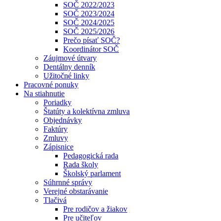
SOČ 2022/2023
SOČ 2023/2024
SOČ 2024/2025
SOČ 2025/2026
Prečo písať SOČ?
Koordinátor SOČ
Záujmové útvary
Dentálny denník
Užitočné linky
Pracovné ponuky
Na stiahnutie
Poriadky
Štatúty a kolektívna zmluva
Objednávky
Faktúry
Zmluvy
Zápisnice
Pedagogická rada
Rada školy
Školský parlament
Súhrnné správy
Verejné obstarávanie
Tlačivá
Pre rodičov a žiakov
Pre učiteľov