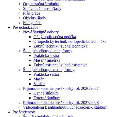
Organizačná štruktúra
Správa o činnosti školy
Plán práce
Objekty školy
Fotogaléria
Pre uchádzačov
Nové študijné odbory
Očný optik / očná optička
Ortopedický technik / ortopedická technička
Zubný technik / zubná technička
Študijné odbory dennej formy
Praktická sestra
Masér / masérka
Zubný asistent / zubná asistentka
Študijné odbory externej formy
Praktická sestra
Masér
Sanitár
Prijímacie konanie pre školský rok 2026/2027
Denné štúdium
Externé štúdium
Prijímacie konanie pre školský rok 2027/2028
Videogaléria k nahliadnutiu uchádzačom o štúdium
Pre študentov
Školská jedáleň, zápisný lístok