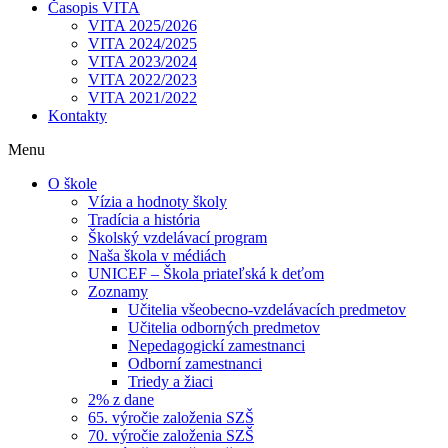
Časopis VITA
VITA 2025/2026
VITA 2024/2025
VITA 2023/2024
VITA 2022/2023
VITA 2021/2022
Kontakty
Menu
O škole
Vízia a hodnoty školy
Tradícia a história
Školský vzdelávací program
Naša škola v médiách
UNICEF – Škola priateľská k deťom
Zoznamy
Učitelia všeobecno-vzdelávacích predmetov
Učitelia odborných predmetov
Nepedagogickí zamestnanci
Odborní zamestnanci
Triedy a žiaci
2% z dane
65. výročie založenia SZŠ
70. výročie založenia SZŠ