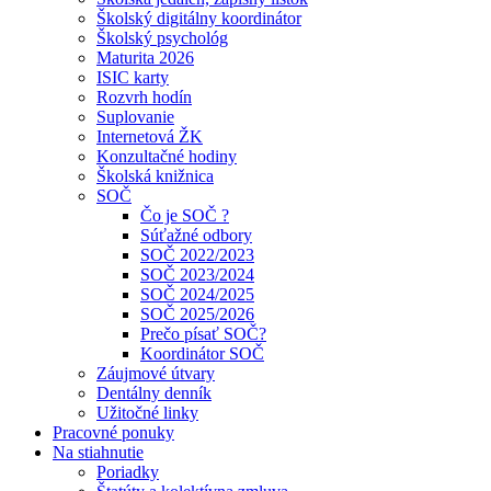
Školský digitálny koordinátor
Školský psychológ
Maturita 2026
ISIC karty
Rozvrh hodín
Suplovanie
Internetová ŽK
Konzultačné hodiny
Školská knižnica
SOČ
Čo je SOČ ?
Súťažné odbory
SOČ 2022/2023
SOČ 2023/2024
SOČ 2024/2025
SOČ 2025/2026
Prečo písať SOČ?
Koordinátor SOČ
Záujmové útvary
Dentálny denník
Užitočné linky
Pracovné ponuky
Na stiahnutie
Poriadky