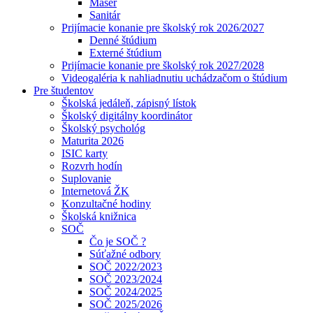
Masér
Sanitár
Prijímacie konanie pre školský rok 2026/2027
Denné štúdium
Externé štúdium
Prijímacie konanie pre školský rok 2027/2028
Videogaléria k nahliadnutiu uchádzačom o štúdium
Pre študentov
Školská jedáleň, zápisný lístok
Školský digitálny koordinátor
Školský psychológ
Maturita 2026
ISIC karty
Rozvrh hodín
Suplovanie
Internetová ŽK
Konzultačné hodiny
Školská knižnica
SOČ
Čo je SOČ ?
Súťažné odbory
SOČ 2022/2023
SOČ 2023/2024
SOČ 2024/2025
SOČ 2025/2026