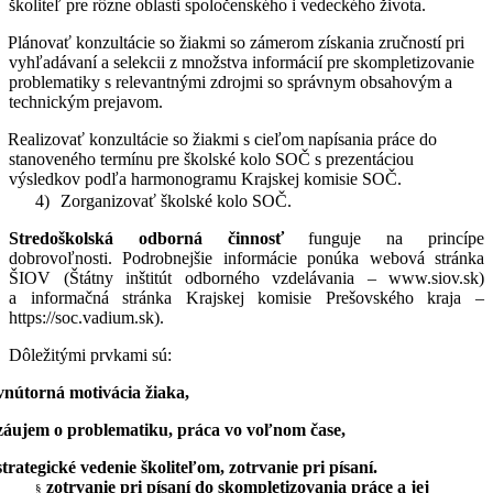
školiteľ pre rôzne oblasti spoločenského i vedeckého života.
Plánovať konzultácie so žiakmi so zámerom
získania zručností pri
vyhľadávaní a selekcii z množstva informácií pre skompletizovanie
problematiky s relevantnými zdrojmi so správnym obsahovým a
technickým prejavom
.
Realizovať konzultácie so žiakmi s cieľom napísania práce do
stanoveného termínu pre školské kolo SOČ s prezentáciou
výsledkov podľa harmonogramu Krajskej komisie SOČ.
4)
Zorganizovať školské kolo SOČ.
Stredoškolská odborná činnosť
funguje na princípe
dobrovoľnosti. Podrobnejšie informácie ponúka webová stránka
ŠIOV (Štátny inštitút odborného vzdelávania – www.siov.sk)
a informačná stránka Krajskej komisie Prešovského kraja –
https://soc.vadium.sk).
Dôležitými prvkami sú:
vnútorná motivácia žiaka,
záujem o problematiku, práca vo voľnom čase,
strategické vedenie školiteľom, zotrvanie pri písaní.
zotrvanie pri písaní do skompletizovania práce a jej
§