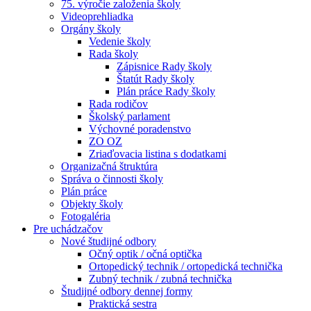
75. výročie založenia školy
Videoprehliadka
Orgány školy
Vedenie školy
Rada školy
Zápisnice Rady školy
Štatút Rady školy
Plán práce Rady školy
Rada rodičov
Školský parlament
Výchovné poradenstvo
ZO OZ
Zriaďovacia listina s dodatkami
Organizačná štruktúra
Správa o činnosti školy
Plán práce
Objekty školy
Fotogaléria
Pre uchádzačov
Nové študijné odbory
Očný optik / očná optička
Ortopedický technik / ortopedická technička
Zubný technik / zubná technička
Študijné odbory dennej formy
Praktická sestra