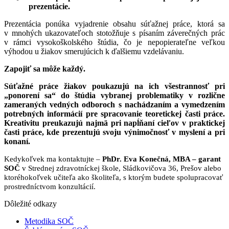
prezentácie.
Prezentácia ponúka vyjadrenie obsahu súťažnej práce, ktorá sa
v mnohých ukazovateľoch stotožňuje s písaním záverečných prác
v rámci vysokoškolského štúdia, čo je nepopierateľne veľkou
výhodou u žiakov smerujúcich k ďalšiemu vzdelávaniu.
Zapojiť sa môže každý.
Súťažné práce žiakov poukazujú na ich všestrannosť pri
„ponorení sa“ do štúdia vybranej problematiky v rozlične
zameraných vedných odboroch s nachádzaním a vymedzením
potrebných informácií pre spracovanie teoretickej časti práce.
Kreativitu preukazujú najmä pri napĺňaní cieľov v praktickej
časti práce, kde prezentujú svoju výnimočnosť v myslení a pri
konaní.
Kedykoľvek ma kontaktujte –
PhDr. Eva Konečná, MBA – garant
SOČ
v Strednej zdravotníckej škole, Sládkovičova 36, Prešov alebo
ktoréhokoľvek učiteľa ako školiteľa, s ktorým budete spolupracovať
prostredníctvom konzultácií.
Dôležité odkazy
Metodika SOČ