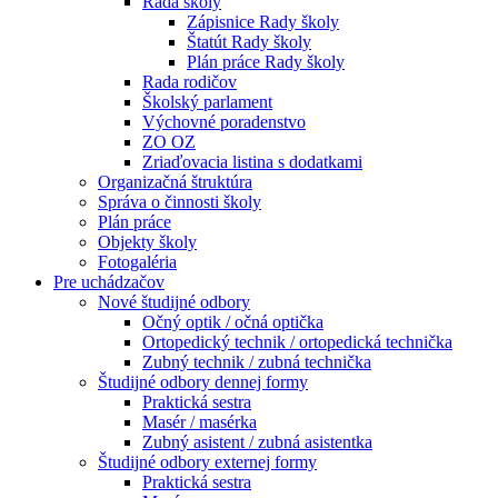
Rada školy
Zápisnice Rady školy
Štatút Rady školy
Plán práce Rady školy
Rada rodičov
Školský parlament
Výchovné poradenstvo
ZO OZ
Zriaďovacia listina s dodatkami
Organizačná štruktúra
Správa o činnosti školy
Plán práce
Objekty školy
Fotogaléria
Pre uchádzačov
Nové študijné odbory
Očný optik / očná optička
Ortopedický technik / ortopedická technička
Zubný technik / zubná technička
Študijné odbory dennej formy
Praktická sestra
Masér / masérka
Zubný asistent / zubná asistentka
Študijné odbory externej formy
Praktická sestra