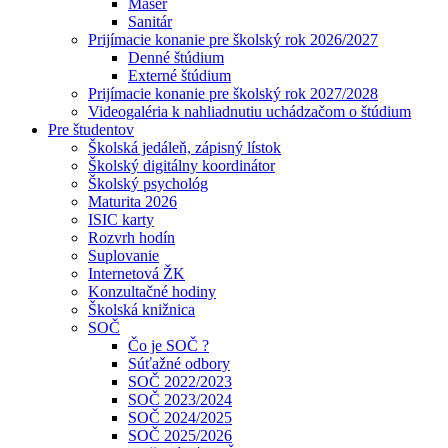
Masér
Sanitár
Prijímacie konanie pre školský rok 2026/2027
Denné štúdium
Externé štúdium
Prijímacie konanie pre školský rok 2027/2028
Videogaléria k nahliadnutiu uchádzačom o štúdium
Pre študentov
Školská jedáleň, zápisný lístok
Školský digitálny koordinátor
Školský psychológ
Maturita 2026
ISIC karty
Rozvrh hodín
Suplovanie
Internetová ŽK
Konzultačné hodiny
Školská knižnica
SOČ
Čo je SOČ ?
Súťažné odbory
SOČ 2022/2023
SOČ 2023/2024
SOČ 2024/2025
SOČ 2025/2026