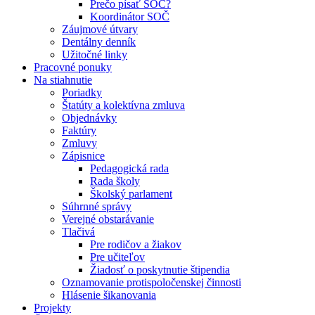
Prečo písať SOČ?
Koordinátor SOČ
Záujmové útvary
Dentálny denník
Užitočné linky
Pracovné ponuky
Na stiahnutie
Poriadky
Štatúty a kolektívna zmluva
Objednávky
Faktúry
Zmluvy
Zápisnice
Pedagogická rada
Rada školy
Školský parlament
Súhrnné správy
Verejné obstarávanie
Tlačivá
Pre rodičov a žiakov
Pre učiteľov
Žiadosť o poskytnutie štipendia
Oznamovanie protispoločenskej činnosti
Hlásenie šikanovania
Projekty