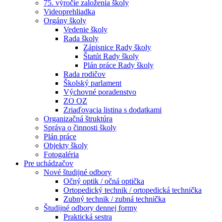
75. výročie založenia školy
Videoprehliadka
Orgány školy
Vedenie školy
Rada školy
Zápisnice Rady školy
Štatút Rady školy
Plán práce Rady školy
Rada rodičov
Školský parlament
Výchovné poradenstvo
ZO OZ
Zriaďovacia listina s dodatkami
Organizačná štruktúra
Správa o činnosti školy
Plán práce
Objekty školy
Fotogaléria
Pre uchádzačov
Nové študijné odbory
Očný optik / očná optička
Ortopedický technik / ortopedická technička
Zubný technik / zubná technička
Študijné odbory dennej formy
Praktická sestra