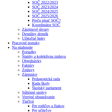
SOČ 2022/2023
SOČ 2023/2024
SOČ 2024/2025
SOČ 2025/2026
Prečo písať SOČ?
Koordinátor SOČ
Záujmové útvary
Dentálny denník
Užitočné linky
Pracovné ponuky
Na stiahnutie
Poriadky
Štatúty a kolektívna zmluva
Objednávky
Faktúry
Zmluvy
Zápisnice
Pedagogická rada
Rada školy
Školský parlament
Súhrnné správy
Verejné obstarávanie
Tlačivá
Pre rodičov a žiakov
Pre učiteľov