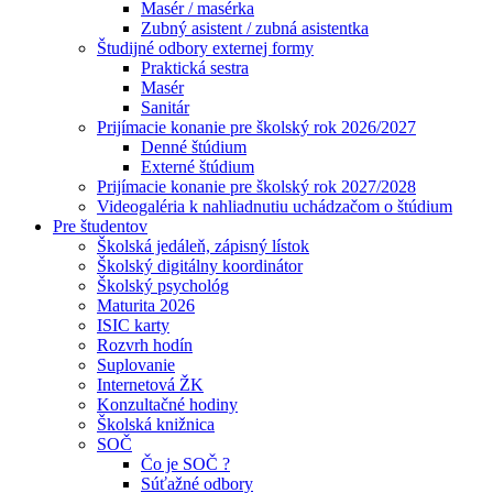
Masér / masérka
Zubný asistent / zubná asistentka
Študijné odbory externej formy
Praktická sestra
Masér
Sanitár
Prijímacie konanie pre školský rok 2026/2027
Denné štúdium
Externé štúdium
Prijímacie konanie pre školský rok 2027/2028
Videogaléria k nahliadnutiu uchádzačom o štúdium
Pre študentov
Školská jedáleň, zápisný lístok
Školský digitálny koordinátor
Školský psychológ
Maturita 2026
ISIC karty
Rozvrh hodín
Suplovanie
Internetová ŽK
Konzultačné hodiny
Školská knižnica
SOČ
Čo je SOČ ?
Súťažné odbory