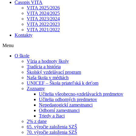
Časopis VITA
VITA 2025/2026
VITA 2024/2025
VITA 2023/2024
VITA 2022/2023
VITA 2021/2022
Kontakty
Menu
O škole
Vízia a hodnoty školy
Tradícia a história
Školský vzdelávací program
Naša škola v médiách
UNICEF – Škola priateľská k deťom
Zoznamy
Učitelia všeobecno-vzdelávacích predmetov
Učitelia odborných predmetov
Nepedagogickí zamestnanci
Odborní zamestnanci
Triedy a žiaci
2% z dane
65. výročie založenia SZŠ
70. výročie založenia SZŠ