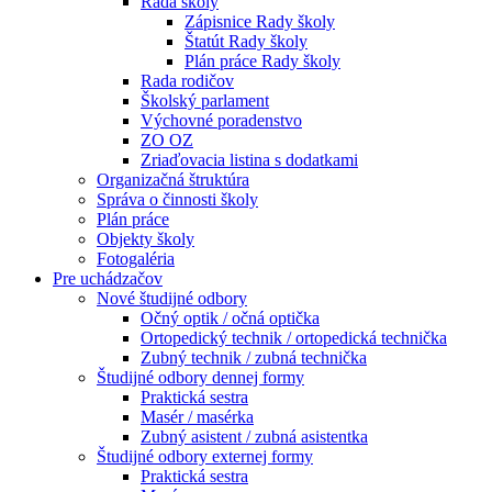
Rada školy
Zápisnice Rady školy
Štatút Rady školy
Plán práce Rady školy
Rada rodičov
Školský parlament
Výchovné poradenstvo
ZO OZ
Zriaďovacia listina s dodatkami
Organizačná štruktúra
Správa o činnosti školy
Plán práce
Objekty školy
Fotogaléria
Pre uchádzačov
Nové študijné odbory
Očný optik / očná optička
Ortopedický technik / ortopedická technička
Zubný technik / zubná technička
Študijné odbory dennej formy
Praktická sestra
Masér / masérka
Zubný asistent / zubná asistentka
Študijné odbory externej formy
Praktická sestra