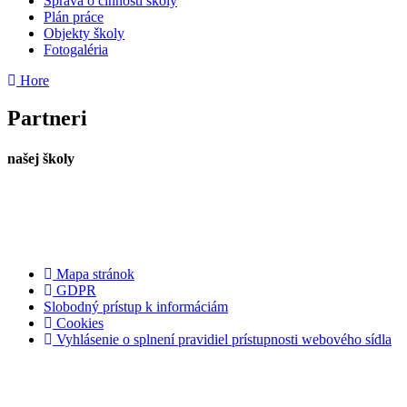
Správa o činnosti školy
Plán práce
Objekty školy
Fotogaléria
Hore
Partneri
našej školy
Mapa stránok
GDPR
Slobodný prístup k informáciám
Cookies
Vyhlásenie o splnení pravidiel prístupnosti webového sídla