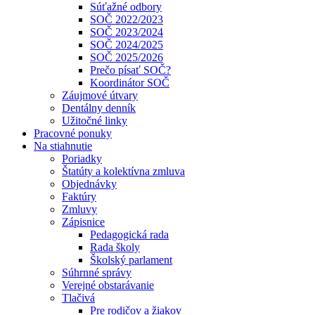
Súťažné odbory
SOČ 2022/2023
SOČ 2023/2024
SOČ 2024/2025
SOČ 2025/2026
Prečo písať SOČ?
Koordinátor SOČ
Záujmové útvary
Dentálny denník
Užitočné linky
Pracovné ponuky
Na stiahnutie
Poriadky
Štatúty a kolektívna zmluva
Objednávky
Faktúry
Zmluvy
Zápisnice
Pedagogická rada
Rada školy
Školský parlament
Súhrnné správy
Verejné obstarávanie
Tlačivá
Pre rodičov a žiakov