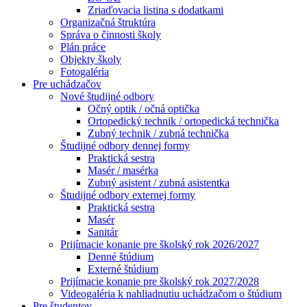
Zriaďovacia listina s dodatkami
Organizačná štruktúra
Správa o činnosti školy
Plán práce
Objekty školy
Fotogaléria
Pre uchádzačov
Nové študijné odbory
Očný optik / očná optička
Ortopedický technik / ortopedická technička
Zubný technik / zubná technička
Študijné odbory dennej formy
Praktická sestra
Masér / masérka
Zubný asistent / zubná asistentka
Študijné odbory externej formy
Praktická sestra
Masér
Sanitár
Prijímacie konanie pre školský rok 2026/2027
Denné štúdium
Externé štúdium
Prijímacie konanie pre školský rok 2027/2028
Videogaléria k nahliadnutiu uchádzačom o štúdium
Pre študentov