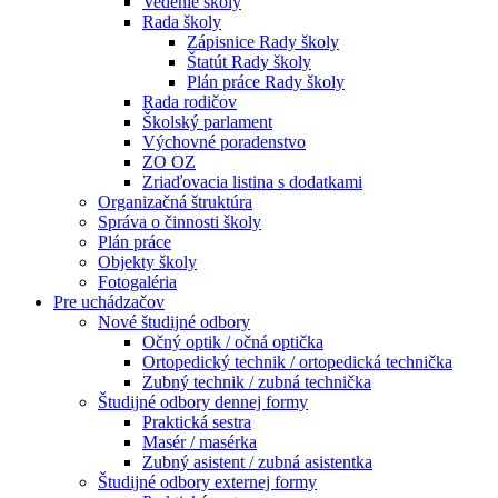
Vedenie školy
Rada školy
Zápisnice Rady školy
Štatút Rady školy
Plán práce Rady školy
Rada rodičov
Školský parlament
Výchovné poradenstvo
ZO OZ
Zriaďovacia listina s dodatkami
Organizačná štruktúra
Správa o činnosti školy
Plán práce
Objekty školy
Fotogaléria
Pre uchádzačov
Nové študijné odbory
Očný optik / očná optička
Ortopedický technik / ortopedická technička
Zubný technik / zubná technička
Študijné odbory dennej formy
Praktická sestra
Masér / masérka
Zubný asistent / zubná asistentka
Študijné odbory externej formy