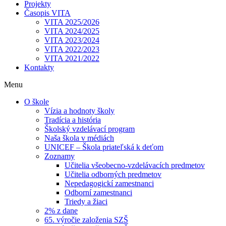
Projekty
Časopis VITA
VITA 2025/2026
VITA 2024/2025
VITA 2023/2024
VITA 2022/2023
VITA 2021/2022
Kontakty
Menu
O škole
Vízia a hodnoty školy
Tradícia a história
Školský vzdelávací program
Naša škola v médiách
UNICEF – Škola priateľská k deťom
Zoznamy
Učitelia všeobecno-vzdelávacích predmetov
Učitelia odborných predmetov
Nepedagogickí zamestnanci
Odborní zamestnanci
Triedy a žiaci
2% z dane
65. výročie založenia SZŠ