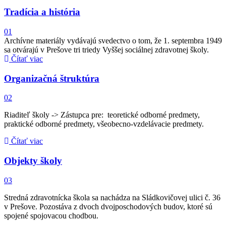
Tradícia a história
01
Archívne materiály vydávajú svedectvo o tom, že 1. septembra 1949
sa otvárajú v Prešove tri triedy Vyššej sociálnej zdravotnej školy.
Čítať viac
Organizačná štruktúra
02
Riaditeľ školy -> Zástupca pre: teoretické odborné predmety,
praktické odborné predmety, všeobecno-vzdelávacie predmety.
Čítať viac
Objekty školy
03
Stredná zdravotnícka škola sa nachádza na Sládkovičovej ulici č. 36
v Prešove. Pozostáva z dvoch dvojposchodových budov, ktoré sú
spojené spojovacou chodbou.