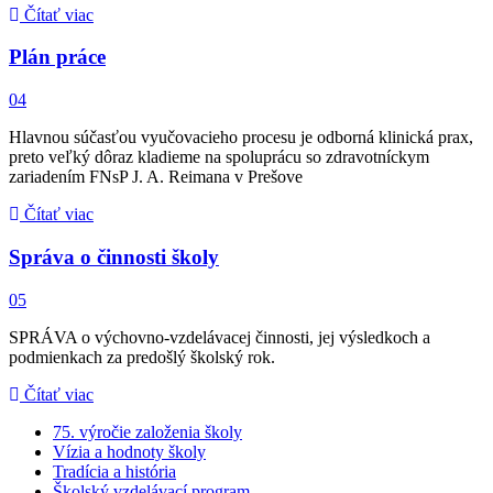
Čítať viac
Plán práce
04
Hlavnou súčasťou vyučovacieho procesu je odborná klinická prax,
preto veľký dôraz kladieme na spoluprácu so zdravotníckym
zariadením FNsP J. A. Reimana v Prešove
Čítať viac
Správa o činnosti školy
05
SPRÁVA o výchovno-vzdelávacej činnosti, jej výsledkoch a
podmienkach za predošlý školský rok.
Čítať viac
75. výročie založenia školy
Vízia a hodnoty školy
Tradícia a história
Školský vzdelávací program