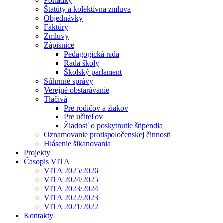
Poriadky
Štatúty a kolektívna zmluva
Objednávky
Faktúry
Zmluvy
Zápisnice
Pedagogická rada
Rada školy
Školský parlament
Súhrnné správy
Verejné obstarávanie
Tlačivá
Pre rodičov a žiakov
Pre učiteľov
Žiadosť o poskytnutie štipendia
Oznamovanie protispoločenskej činnosti
Hlásenie šikanovania
Projekty
Časopis VITA
VITA 2025/2026
VITA 2024/2025
VITA 2023/2024
VITA 2022/2023
VITA 2021/2022
Kontakty