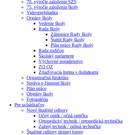
70. výročie založenia SZŠ
75. výročie založenia školy
Videoprehliadka
Orgány školy
Vedenie školy
Rada školy
Zápisnice Rady školy
Štatút Rady školy
Plán práce Rady školy
Rada rodičov
Školský parlament
Výchovné poradenstvo
ZO OZ
Zriaďovacia listina s dodatkami
Organizačná štruktúra
Správa o činnosti školy
Plán práce
Objekty školy
Fotogaléria
Pre uchádzačov
Nové študijné odbory
Očný optik / očná optička
Ortopedický technik / ortopedická technička
Zubný technik / zubná technička
Študijné odbory dennej formy