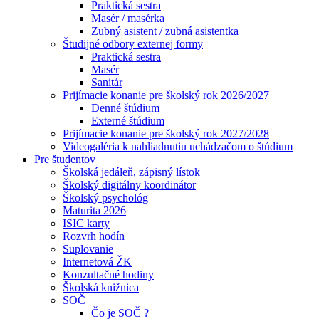
Praktická sestra
Masér / masérka
Zubný asistent / zubná asistentka
Študijné odbory externej formy
Praktická sestra
Masér
Sanitár
Prijímacie konanie pre školský rok 2026/2027
Denné štúdium
Externé štúdium
Prijímacie konanie pre školský rok 2027/2028
Videogaléria k nahliadnutiu uchádzačom o štúdium
Pre študentov
Školská jedáleň, zápisný lístok
Školský digitálny koordinátor
Školský psychológ
Maturita 2026
ISIC karty
Rozvrh hodín
Suplovanie
Internetová ŽK
Konzultačné hodiny
Školská knižnica
SOČ
Čo je SOČ ?