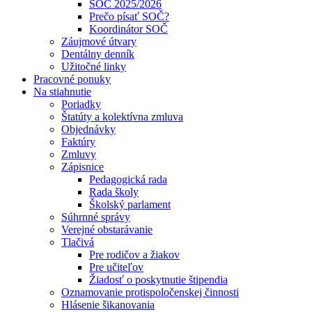
SOČ 2025/2026
Prečo písať SOČ?
Koordinátor SOČ
Záujmové útvary
Dentálny denník
Užitočné linky
Pracovné ponuky
Na stiahnutie
Poriadky
Štatúty a kolektívna zmluva
Objednávky
Faktúry
Zmluvy
Zápisnice
Pedagogická rada
Rada školy
Školský parlament
Súhrnné správy
Verejné obstarávanie
Tlačivá
Pre rodičov a žiakov
Pre učiteľov
Žiadosť o poskytnutie štipendia
Oznamovanie protispoločenskej činnosti
Hlásenie šikanovania