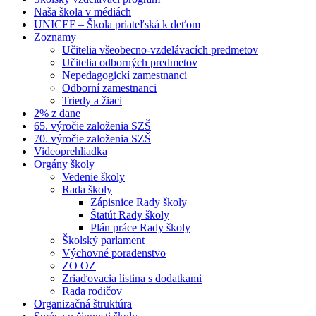
Naša škola v médiách
UNICEF – Škola priateľská k deťom
Zoznamy
Učitelia všeobecno-vzdelávacích predmetov
Učitelia odborných predmetov
Nepedagogickí zamestnanci
Odborní zamestnanci
Triedy a žiaci
2% z dane
65. výročie založenia SZŠ
70. výročie založenia SZŠ
Videoprehliadka
Orgány školy
Vedenie školy
Rada školy
Zápisnice Rady školy
Štatút Rady školy
Plán práce Rady školy
Školský parlament
Výchovné poradenstvo
ZO OZ
Zriaďovacia listina s dodatkami
Rada rodičov
Organizačná štruktúra