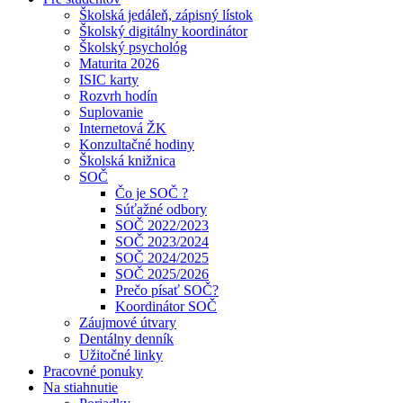
Školská jedáleň, zápisný lístok
Školský digitálny koordinátor
Školský psychológ
Maturita 2026
ISIC karty
Rozvrh hodín
Suplovanie
Internetová ŽK
Konzultačné hodiny
Školská knižnica
SOČ
Čo je SOČ ?
Súťažné odbory
SOČ 2022/2023
SOČ 2023/2024
SOČ 2024/2025
SOČ 2025/2026
Prečo písať SOČ?
Koordinátor SOČ
Záujmové útvary
Dentálny denník
Užitočné linky
Pracovné ponuky
Na stiahnutie