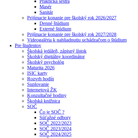
Praktická sestra
Masér
Sanitár
Prijímacie konanie pre školský rok 2026/2027
Denné štúdium
Externé štúdium
Prijímacie konanie pre školský rok 2027/2028
Videogaléria k nahliadnutiu uchádzačom o štúdium
Pre študentov
Školská jedáleň, zápisný lístok
Školský digitálny koordinátor
Školský psychológ
Maturita 2026
ISIC karty
Rozvrh hodín
Suplovanie
Internetová ŽK
Konzultačné hodiny
Školská knižnica
SOČ
Čo je SOČ ?
Súťažné odbory
SOČ 2022/2023
SOČ 2023/2024
SOČ 2024/2025