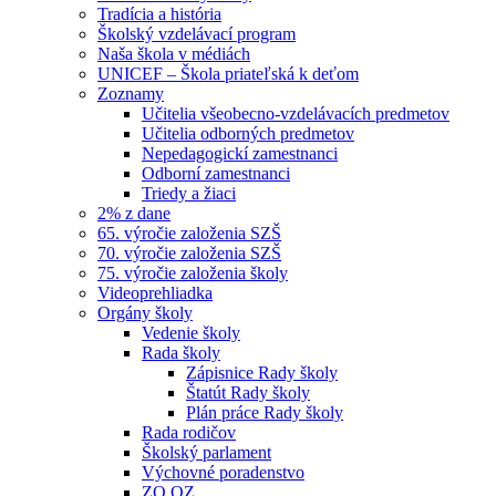
Tradícia a história
Školský vzdelávací program
Naša škola v médiách
UNICEF – Škola priateľská k deťom
Zoznamy
Učitelia všeobecno-vzdelávacích predmetov
Učitelia odborných predmetov
Nepedagogickí zamestnanci
Odborní zamestnanci
Triedy a žiaci
2% z dane
65. výročie založenia SZŠ
70. výročie založenia SZŠ
75. výročie založenia školy
Videoprehliadka
Orgány školy
Vedenie školy
Rada školy
Zápisnice Rady školy
Štatút Rady školy
Plán práce Rady školy
Rada rodičov
Školský parlament
Výchovné poradenstvo
ZO OZ