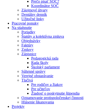
Prečo písať SOČ?
Koordinátor SOČ
Záujmové útvary
Dentálny denník
Užitočné linky
Pracovné ponuky
Na stiahnutie
Poriadky
Štatúty a kolektívna zmluva
Objednávky
Faktúry
Zmluvy
Zápisnice
Pedagogická rada
Rada školy
Školský parlament
Súhrnné správy
Verejné obstarávanie
Tlačivá
Pre rodičov a žiakov
Pre učiteľov
Žiadosť o poskytnutie štipendia
Oznamovanie protispoločenskej činnosti
Hlásenie šikanovania
Projekty