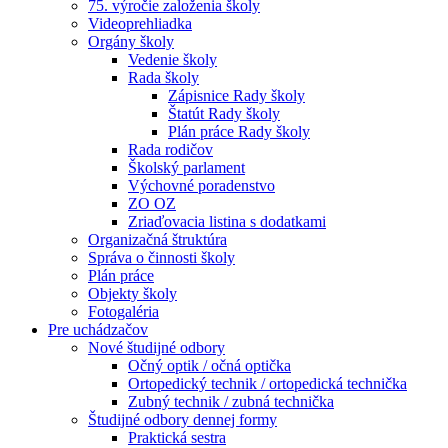
75. výročie založenia školy
Videoprehliadka
Orgány školy
Vedenie školy
Rada školy
Zápisnice Rady školy
Štatút Rady školy
Plán práce Rady školy
Rada rodičov
Školský parlament
Výchovné poradenstvo
ZO OZ
Zriaďovacia listina s dodatkami
Organizačná štruktúra
Správa o činnosti školy
Plán práce
Objekty školy
Fotogaléria
Pre uchádzačov
Nové študijné odbory
Očný optik / očná optička
Ortopedický technik / ortopedická technička
Zubný technik / zubná technička
Študijné odbory dennej formy
Praktická sestra