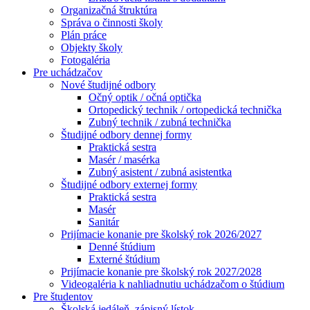
Organizačná štruktúra
Správa o činnosti školy
Plán práce
Objekty školy
Fotogaléria
Pre uchádzačov
Nové študijné odbory
Očný optik / očná optička
Ortopedický technik / ortopedická technička
Zubný technik / zubná technička
Študijné odbory dennej formy
Praktická sestra
Masér / masérka
Zubný asistent / zubná asistentka
Študijné odbory externej formy
Praktická sestra
Masér
Sanitár
Prijímacie konanie pre školský rok 2026/2027
Denné štúdium
Externé štúdium
Prijímacie konanie pre školský rok 2027/2028
Videogaléria k nahliadnutiu uchádzačom o štúdium
Pre študentov
Školská jedáleň, zápisný lístok