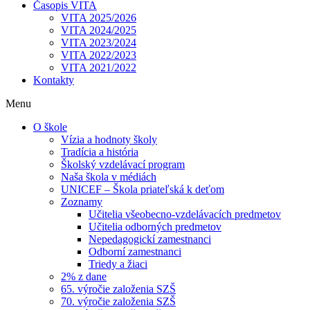
Časopis VITA
VITA 2025/2026
VITA 2024/2025
VITA 2023/2024
VITA 2022/2023
VITA 2021/2022
Kontakty
Menu
O škole
Vízia a hodnoty školy
Tradícia a história
Školský vzdelávací program
Naša škola v médiách
UNICEF – Škola priateľská k deťom
Zoznamy
Učitelia všeobecno-vzdelávacích predmetov
Učitelia odborných predmetov
Nepedagogickí zamestnanci
Odborní zamestnanci
Triedy a žiaci
2% z dane
65. výročie založenia SZŠ
70. výročie založenia SZŠ