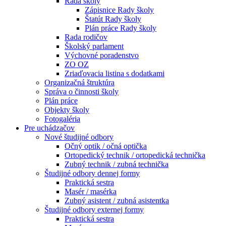
Rada školy
Zápisnice Rady školy
Štatút Rady školy
Plán práce Rady školy
Rada rodičov
Školský parlament
Výchovné poradenstvo
ZO OZ
Zriaďovacia listina s dodatkami
Organizačná štruktúra
Správa o činnosti školy
Plán práce
Objekty školy
Fotogaléria
Pre uchádzačov
Nové študijné odbory
Očný optik / očná optička
Ortopedický technik / ortopedická technička
Zubný technik / zubná technička
Študijné odbory dennej formy
Praktická sestra
Masér / masérka
Zubný asistent / zubná asistentka
Študijné odbory externej formy
Praktická sestra