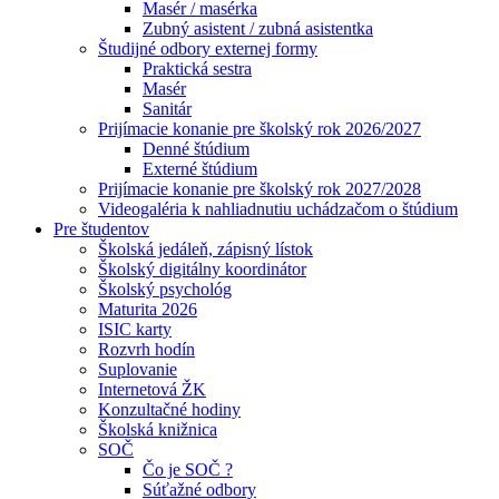
Masér / masérka
Zubný asistent / zubná asistentka
Študijné odbory externej formy
Praktická sestra
Masér
Sanitár
Prijímacie konanie pre školský rok 2026/2027
Denné štúdium
Externé štúdium
Prijímacie konanie pre školský rok 2027/2028
Videogaléria k nahliadnutiu uchádzačom o štúdium
Pre študentov
Školská jedáleň, zápisný lístok
Školský digitálny koordinátor
Školský psychológ
Maturita 2026
ISIC karty
Rozvrh hodín
Suplovanie
Internetová ŽK
Konzultačné hodiny
Školská knižnica
SOČ
Čo je SOČ ?
Súťažné odbory