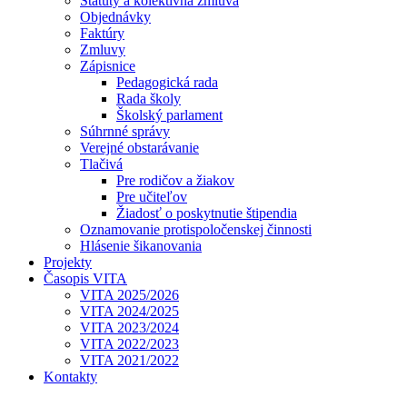
Štatúty a kolektívna zmluva
Objednávky
Faktúry
Zmluvy
Zápisnice
Pedagogická rada
Rada školy
Školský parlament
Súhrnné správy
Verejné obstarávanie
Tlačivá
Pre rodičov a žiakov
Pre učiteľov
Žiadosť o poskytnutie štipendia
Oznamovanie protispoločenskej činnosti
Hlásenie šikanovania
Projekty
Časopis VITA
VITA 2025/2026
VITA 2024/2025
VITA 2023/2024
VITA 2022/2023
VITA 2021/2022
Kontakty