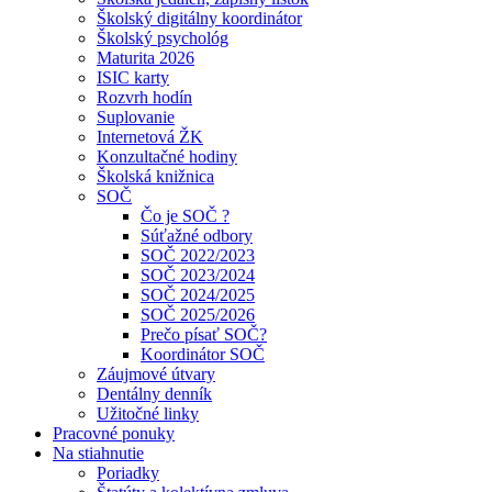
Školský digitálny koordinátor
Školský psychológ
Maturita 2026
ISIC karty
Rozvrh hodín
Suplovanie
Internetová ŽK
Konzultačné hodiny
Školská knižnica
SOČ
Čo je SOČ ?
Súťažné odbory
SOČ 2022/2023
SOČ 2023/2024
SOČ 2024/2025
SOČ 2025/2026
Prečo písať SOČ?
Koordinátor SOČ
Záujmové útvary
Dentálny denník
Užitočné linky
Pracovné ponuky
Na stiahnutie
Poriadky