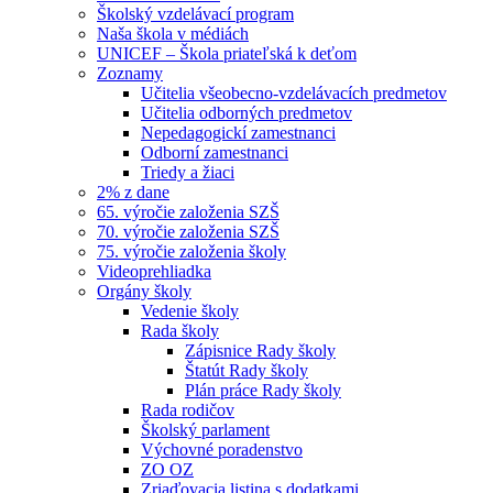
Školský vzdelávací program
Naša škola v médiách
UNICEF – Škola priateľská k deťom
Zoznamy
Učitelia všeobecno-vzdelávacích predmetov
Učitelia odborných predmetov
Nepedagogickí zamestnanci
Odborní zamestnanci
Triedy a žiaci
2% z dane
65. výročie založenia SZŠ
70. výročie založenia SZŠ
75. výročie založenia školy
Videoprehliadka
Orgány školy
Vedenie školy
Rada školy
Zápisnice Rady školy
Štatút Rady školy
Plán práce Rady školy
Rada rodičov
Školský parlament
Výchovné poradenstvo
ZO OZ
Zriaďovacia listina s dodatkami