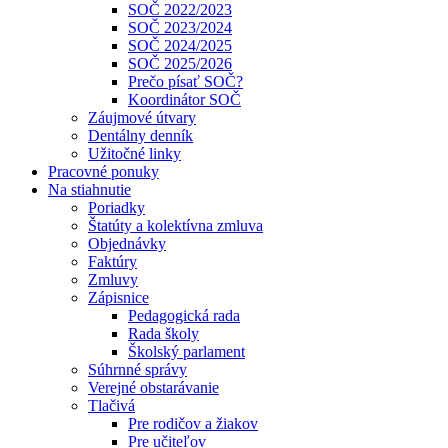
SOČ 2022/2023
SOČ 2023/2024
SOČ 2024/2025
SOČ 2025/2026
Prečo písať SOČ?
Koordinátor SOČ
Záujmové útvary
Dentálny denník
Užitočné linky
Pracovné ponuky
Na stiahnutie
Poriadky
Štatúty a kolektívna zmluva
Objednávky
Faktúry
Zmluvy
Zápisnice
Pedagogická rada
Rada školy
Školský parlament
Súhrnné správy
Verejné obstarávanie
Tlačivá
Pre rodičov a žiakov
Pre učiteľov