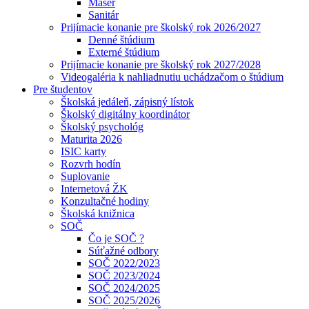
Masér
Sanitár
Prijímacie konanie pre školský rok 2026/2027
Denné štúdium
Externé štúdium
Prijímacie konanie pre školský rok 2027/2028
Videogaléria k nahliadnutiu uchádzačom o štúdium
Pre študentov
Školská jedáleň, zápisný lístok
Školský digitálny koordinátor
Školský psychológ
Maturita 2026
ISIC karty
Rozvrh hodín
Suplovanie
Internetová ŽK
Konzultačné hodiny
Školská knižnica
SOČ
Čo je SOČ ?
Súťažné odbory
SOČ 2022/2023
SOČ 2023/2024
SOČ 2024/2025
SOČ 2025/2026