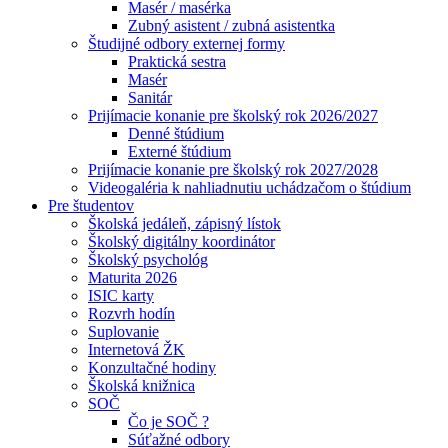
Masér / masérka
Zubný asistent / zubná asistentka
Študijné odbory externej formy
Praktická sestra
Masér
Sanitár
Prijímacie konanie pre školský rok 2026/2027
Denné štúdium
Externé štúdium
Prijímacie konanie pre školský rok 2027/2028
Videogaléria k nahliadnutiu uchádzačom o štúdium
Pre študentov
Školská jedáleň, zápisný lístok
Školský digitálny koordinátor
Školský psychológ
Maturita 2026
ISIC karty
Rozvrh hodín
Suplovanie
Internetová ŽK
Konzultačné hodiny
Školská knižnica
SOČ
Čo je SOČ ?
Súťažné odbory