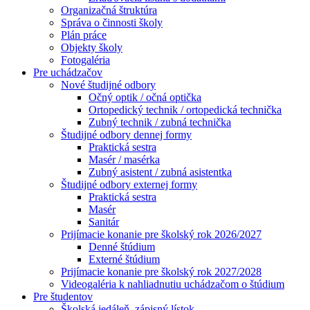
Organizačná štruktúra
Správa o činnosti školy
Plán práce
Objekty školy
Fotogaléria
Pre uchádzačov
Nové študijné odbory
Očný optik / očná optička
Ortopedický technik / ortopedická technička
Zubný technik / zubná technička
Študijné odbory dennej formy
Praktická sestra
Masér / masérka
Zubný asistent / zubná asistentka
Študijné odbory externej formy
Praktická sestra
Masér
Sanitár
Prijímacie konanie pre školský rok 2026/2027
Denné štúdium
Externé štúdium
Prijímacie konanie pre školský rok 2027/2028
Videogaléria k nahliadnutiu uchádzačom o štúdium
Pre študentov
Školská jedáleň, zápisný lístok