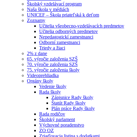
Školský vzdelávací program
Naša škola v médiách
UNICEF – Škola priateľská k deťom
Zoznamy
Učitelia všeobecno-vzdelávacích predmetov
Učitelia odborných predmetov
Nepedagogickí zamestnanci
Odborní zamestnanci
Triedy a žiaci
2% z dane
65. výročie založenia SZŠ
70. výročie založenia SZŠ
75. výročie založenia školy
Videoprehliadka
Orgány školy
Vedenie školy
Rada školy
Zápisnice Rady školy
Štatút Rady školy
Plán práce Rady školy
Rada rodičov
Školský parlament
Výchovné poradenstvo
ZO OZ
Zriaďovacia listina s dodatkami