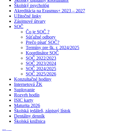
Školský digitálny koordinátor
Školský psychológ
Akreditácia na Erasmus+ 2023 – 2027
Užitočné linky
Záujmové útvary
SOČ
Čo je SOČ ?
Súťažné odbory
Prečo písať SOČ?
Termíny pre šk. r. 2024/2025
Koordinátor SOČ
SOČ 2022/2023
SOČ 2023/2024
SOČ 2024/2025
SOČ 2025/2026
Konzultačné hodiny
Internetová ŽK
Suplovanie
Rozvrh hodín
ISIC karty
Maturita 2026
Školská jedáleň, zápisný lístok
Dentálny denník
Školská knižnica