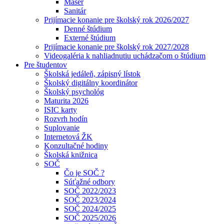
Masér
Sanitár
Prijímacie konanie pre školský rok 2026/2027
Denné štúdium
Externé štúdium
Prijímacie konanie pre školský rok 2027/2028
Videogaléria k nahliadnutiu uchádzačom o štúdium
Pre študentov
Školská jedáleň, zápisný lístok
Školský digitálny koordinátor
Školský psychológ
Maturita 2026
ISIC karty
Rozvrh hodín
Suplovanie
Internetová ŽK
Konzultačné hodiny
Školská knižnica
SOČ
Čo je SOČ ?
Súťažné odbory
SOČ 2022/2023
SOČ 2023/2024
SOČ 2024/2025
SOČ 2025/2026