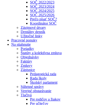
SOČ 2022/2023
SOČ 2023/2024
SOČ 2024/2025
SOČ 2025/2026
Prečo písať SOČ?
Koordinátor SOČ
Záujmové útvary
Dentálny denník
Užitočné linky
Pracovné ponuky
Na stiahnutie
Poriadky
Štatúty a kolektívna zmluva
Objednávky
Faktúry
Zmluvy
Zápisnice
Pedagogická rada
Rada školy
Školský parlament
Súhrnné správy
Verejné obstarávanie
Tlačivá
Pre rodičov a žiakov
Pre učiteľov