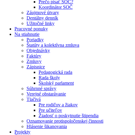
Prečo písať SOČ?
Koordinátor SOČ
Záujmové útvary
Dentálny denník
Užitočné linky
Pracovné ponuky
Na stiahnutie
Poriadky
Štatúty a kolektívna zmluva
Objednávky
Faktúry
Zmluvy
Zápisnice
Pedagogická rada
Rada školy
Školský parlament
Súhrnné správy
Verejné obstarávanie
Tlačivá
Pre rodičov a žiakov
Pre učiteľov
Žiadosť o poskytnutie štipendia
Oznamovanie protispoločenskej činnosti
Hlásenie šikanovania
Projekty