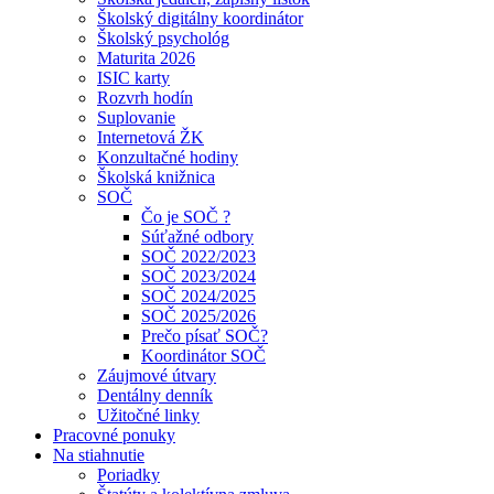
Školský digitálny koordinátor
Školský psychológ
Maturita 2026
ISIC karty
Rozvrh hodín
Suplovanie
Internetová ŽK
Konzultačné hodiny
Školská knižnica
SOČ
Čo je SOČ ?
Súťažné odbory
SOČ 2022/2023
SOČ 2023/2024
SOČ 2024/2025
SOČ 2025/2026
Prečo písať SOČ?
Koordinátor SOČ
Záujmové útvary
Dentálny denník
Užitočné linky
Pracovné ponuky
Na stiahnutie
Poriadky