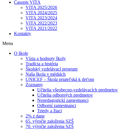
Časopis VITA
VITA 2025/2026
VITA 2024/2025
VITA 2023/2024
VITA 2022/2023
VITA 2021/2022
Kontakty
Menu
O škole
Vízia a hodnoty školy
Tradícia a história
Školský vzdelávací program
Naša škola v médiách
UNICEF – Škola priateľská k deťom
Zoznamy
Učitelia všeobecno-vzdelávacích predmetov
Učitelia odborných predmetov
Nepedagogickí zamestnanci
Odborní zamestnanci
Triedy a žiaci
2% z dane
65. výročie založenia SZŠ
70. výročie založenia SZŠ