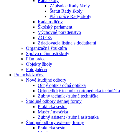
Rada školy
Zápisnice Rady školy
Štatút Rady školy
Plán práce Rady školy
Rada rodičov
Školský parlament
Výchovné poradenstvo
ZO OZ
Zriaďovacia listina s dodatkami
Organizačná štruktúra
Správa o činnosti školy
Plán práce
Objekty školy
Fotogaléria
Pre uchádzačov
Nové študijné odbory
Očný optik / očná optička
Ortopedický technik / ortopedická technička
Zubný technik / zubná technička
Študijné odbory dennej formy
Praktická sestra
Masér / masérka
Zubný asistent / zubná asistentka
Študijné odbory externej formy
Praktická sestra