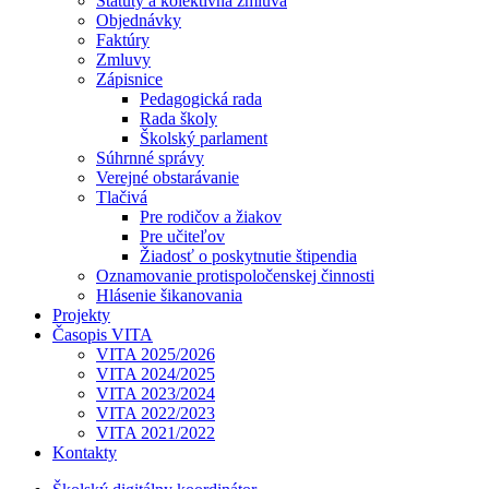
Štatúty a kolektívna zmluva
Objednávky
Faktúry
Zmluvy
Zápisnice
Pedagogická rada
Rada školy
Školský parlament
Súhrnné správy
Verejné obstarávanie
Tlačivá
Pre rodičov a žiakov
Pre učiteľov
Žiadosť o poskytnutie štipendia
Oznamovanie protispoločenskej činnosti
Hlásenie šikanovania
Projekty
Časopis VITA
VITA 2025/2026
VITA 2024/2025
VITA 2023/2024
VITA 2022/2023
VITA 2021/2022
Kontakty