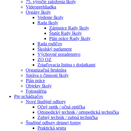
75. výročie založenia školy
Videoprehliadka
Orgány školy
Vedenie školy
Rada školy
Zápisnice Rady školy
Štatút Rady školy
Plán práce Rady školy
Rada rodičov
Školský parlament
Výchovné poradenstvo
ZO OZ
Zriaďovacia listina s dodatkami
Organizačná štruktúra
Správa o činnosti školy
Plán práce
Objekty školy
Fotogaléria
Pre uchádzačov
Nové študijné odbory
Očný optik / očná optička
Ortopedický technik / ortopedická technička
Zubný technik / zubná technička
Študijné odbory dennej formy
Praktická sestra