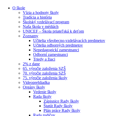
O škole
Vízia a hodnoty školy
Tradícia a história
Školský vzdelávací program
Naša škola v médiách
UNICEF – Škola priateľská k deťom
Zoznamy
Učitelia všeobecno-vzdelávacích predmetov
Učitelia odborných predmetov
Nepedagogickí zamestnanci
Odborní zamestnanci
Triedy a žiaci
2% z dane
65. výročie založenia SZŠ
70. výročie založenia SZŠ
75. výročie založenia školy
Videoprehliadka
Orgány školy
Vedenie školy
Rada školy
Zápisnice Rady školy
Štatút Rady školy
Plán práce Rady školy
Rada rodičov