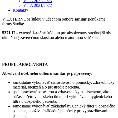
VITA 2022/2023
VITA 2021/2022
Kontakty
V EXTERNOM štúdiu v učebnom odbore
sanitár
ponúkame
formy štúdia:
5371 H
– externé
1-ročné
štúdium pre absolventov strednej školy
ukončenej záverečnou skúškou alebo maturitnou skúškou
PROFIL ABSOLVENTA
Absolvent učebného odboru sanitár je pripravený:
samostatne vykonávať starostlivosť o pomôcky, zdravotnícky
materiál, bielizeň a o prostredie pacienta,
spolupracovať so sestrou a zdravotníckym asistentom, ako
súčasť ošetrovateľského tímu, pri vykonávaní hygienického
filtra u dospelého pacienta,
samostatne vykonávať základný hygienický filter u dospelého
pacienta, používať základné pomôcky pri vyprázdňovaní
pacienta,