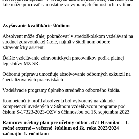
kde môže pracovať samostatne vo vybraných činnostiach a v tíme.
Zvyšovanie kvalifikácie štúdiom
Absolvent môže ďalej pokračovať v stredoškolskom vzdelávaní na
strednej zdravotníckej škole, najmä v študijnom odbore
zdravotnícky asistent.
Ďalšie vzdelávanie zdravotníckych pracovníkov podľa platnej
legislatívy MZ SR.
Odbornú prípravu umocňuje absolvovanie odborných exkurzií na
špecializovaných pracoviskách.
Vzdelávacie programy úplného stredného odborného štúdia.
Kompetenčný profil absolventa bol vytvorený na základe
kompetencií uvedených v Štátnom vzdelávacom programe pod
číslom S-17323-2023-OZV s účinnosťou od 15. septembra 2023.
Rámcový učebný plán pre učebný odbor 5371 H sanitár – 1-
ročné externé – večerné štúdium od šk. roka 2023/2024
začínajúc 1. ročníkom