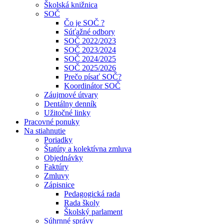
Školská knižnica
SOČ
Čo je SOČ ?
Súťažné odbory
SOČ 2022/2023
SOČ 2023/2024
SOČ 2024/2025
SOČ 2025/2026
Prečo písať SOČ?
Koordinátor SOČ
Záujmové útvary
Dentálny denník
Užitočné linky
Pracovné ponuky
Na stiahnutie
Poriadky
Štatúty a kolektívna zmluva
Objednávky
Faktúry
Zmluvy
Zápisnice
Pedagogická rada
Rada školy
Školský parlament
Súhrnné správy