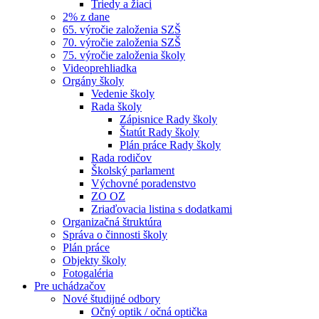
Triedy a žiaci
2% z dane
65. výročie založenia SZŠ
70. výročie založenia SZŠ
75. výročie založenia školy
Videoprehliadka
Orgány školy
Vedenie školy
Rada školy
Zápisnice Rady školy
Štatút Rady školy
Plán práce Rady školy
Rada rodičov
Školský parlament
Výchovné poradenstvo
ZO OZ
Zriaďovacia listina s dodatkami
Organizačná štruktúra
Správa o činnosti školy
Plán práce
Objekty školy
Fotogaléria
Pre uchádzačov
Nové študijné odbory
Očný optik / očná optička