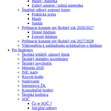
Masér / masérka
Zubný asistent / zubná asistentka
Študijné odbory externej formy
Praktická sestra
Masér
Sanitár
Prijímacie konanie pre školský rok 2026/2027
Denné štúdium
Externé štúdium
Prijímacie konanie pre školský rok 2027/2028
Videogaléria k nahliadnutiu uchádzačom o štúdium
Pre študentov
Školská jedáleň, zápisný lístok
Školský digitálny koordinátor
Školský psychológ
Maturita 2026
ISIC karty
Rozvrh hodín
Suplovanie
Internetová ŽK
Konzultačné hodiny
Školská knižnica
SOČ
Čo je SOČ ?
Súťažné odbory