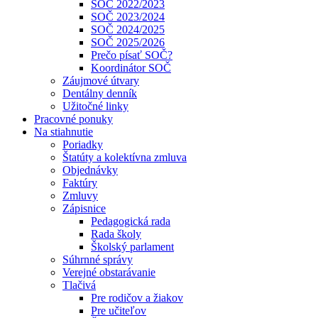
SOČ 2022/2023
SOČ 2023/2024
SOČ 2024/2025
SOČ 2025/2026
Prečo písať SOČ?
Koordinátor SOČ
Záujmové útvary
Dentálny denník
Užitočné linky
Pracovné ponuky
Na stiahnutie
Poriadky
Štatúty a kolektívna zmluva
Objednávky
Faktúry
Zmluvy
Zápisnice
Pedagogická rada
Rada školy
Školský parlament
Súhrnné správy
Verejné obstarávanie
Tlačivá
Pre rodičov a žiakov
Pre učiteľov