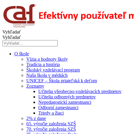
Preskočiť
na
obsah
Vyhľadať
Vyhľadať
O škole
Vízia a hodnoty školy
Tradícia a história
Školský vzdelávací program
Naša škola v médiách
UNICEF – Škola priateľská k deťom
Zoznamy
Učitelia všeobecno-vzdelávacích predmetov
Učitelia odborných predmetov
Nepedagogickí zamestnanci
Odborní zamestnanci
Triedy a žiaci
2% z dane
65. výročie založenia SZŠ
70. výročie založenia SZŠ