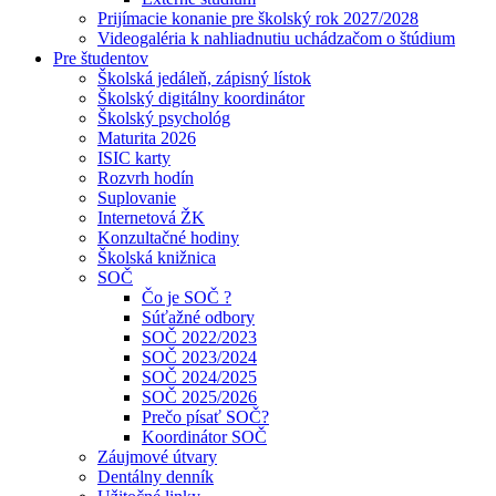
Prijímacie konanie pre školský rok 2027/2028
Videogaléria k nahliadnutiu uchádzačom o štúdium
Pre študentov
Školská jedáleň, zápisný lístok
Školský digitálny koordinátor
Školský psychológ
Maturita 2026
ISIC karty
Rozvrh hodín
Suplovanie
Internetová ŽK
Konzultačné hodiny
Školská knižnica
SOČ
Čo je SOČ ?
Súťažné odbory
SOČ 2022/2023
SOČ 2023/2024
SOČ 2024/2025
SOČ 2025/2026
Prečo písať SOČ?
Koordinátor SOČ
Záujmové útvary
Dentálny denník