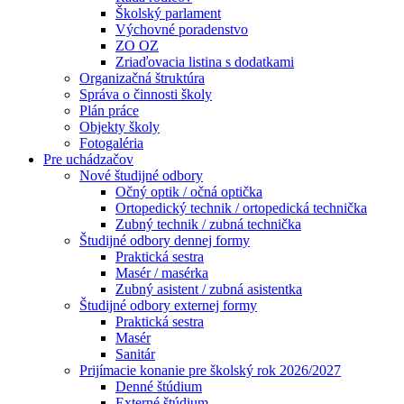
Školský parlament
Výchovné poradenstvo
ZO OZ
Zriaďovacia listina s dodatkami
Organizačná štruktúra
Správa o činnosti školy
Plán práce
Objekty školy
Fotogaléria
Pre uchádzačov
Nové študijné odbory
Očný optik / očná optička
Ortopedický technik / ortopedická technička
Zubný technik / zubná technička
Študijné odbory dennej formy
Praktická sestra
Masér / masérka
Zubný asistent / zubná asistentka
Študijné odbory externej formy
Praktická sestra
Masér
Sanitár
Prijímacie konanie pre školský rok 2026/2027
Denné štúdium
Externé štúdium