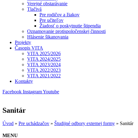
Verejné obstarávanie
Tlačivá
Pre rodičov a žiakov
Pre učiteľov
Žiadosť o poskytnutie štipendia
Oznamovanie protispoločenskej činnosti
Hlásenie šikanovania
Projekty
Časopis VITA
VITA 2025/2026
VITA 2024/2025
VITA 2023/2024
VITA 2022/2023
VITA 2021/2022
Kontakty
Facebook
Instagram
Youtube
Sanitár
Úvod
»
Pre uchádzačov
»
Študijné odbory externej formy
»
Sanitár
MENU