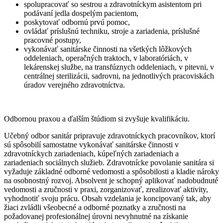
spolupracovať so sestrou a zdravotníckym asistentom pri
podávaní jedla dospelým pacientom,
poskytovať odbornú prvú pomoc,
ovládať príslušnú techniku, stroje a zariadenia, príslušné
pracovné postupy,
vykonávať sanitárske činnosti na všetkých lôžkových
oddeleniach, operačných traktoch, v laboratóriách, v
lekárenskej službe, na transfúznych oddeleniach, v pitevni, v
centrálnej sterilizácii, sadrovni, na jednotlivých pracoviskách
úradov verejného zdravotníctva.
Odbornou praxou a ďalším štúdiom si zvyšuje kvalifikáciu.
Učebný odbor sanitár pripravuje zdravotníckych pracovníkov, ktorí
sú spôsobilí samostatne vykonávať sanitárske činnosti v
zdravotníckych zariadeniach, kúpeľných zariadeniach a
zariadeniach sociálnych služieb. Zdravotnícke povolanie sanitára si
vyžaduje základné odborné vedomosti a spôsobilosti a kladie nároky
na osobnostný rozvoj. Absolvent je schopný aplikovať nadobudnuté
vedomosti a zručnosti v praxi, zorganizovať, zrealizovať aktivity,
vyhodnotiť svoju prácu. Obsah vzdelania je koncipovaný tak, aby
žiaci zvládli všeobecné a odborné poznatky a zručnosti na
požadovanej profesionálnej úrovni nevyhnutné na získanie