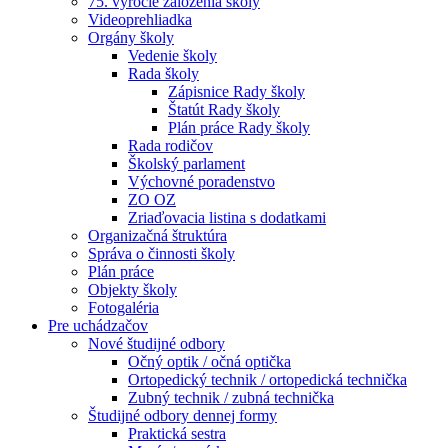
75. výročie založenia školy
Videoprehliadka
Orgány školy
Vedenie školy
Rada školy
Zápisnice Rady školy
Štatút Rady školy
Plán práce Rady školy
Rada rodičov
Školský parlament
Výchovné poradenstvo
ZO OZ
Zriaďovacia listina s dodatkami
Organizačná štruktúra
Správa o činnosti školy
Plán práce
Objekty školy
Fotogaléria
Pre uchádzačov
Nové študijné odbory
Očný optik / očná optička
Ortopedický technik / ortopedická technička
Zubný technik / zubná technička
Študijné odbory dennej formy
Praktická sestra