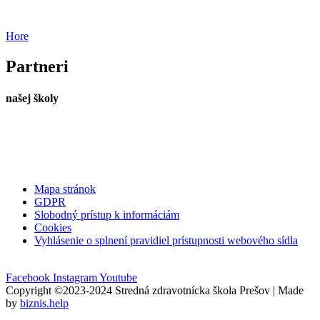
Hore
Partneri
našej školy
Mapa stránok
GDPR
Slobodný prístup k informáciám
Cookies
Vyhlásenie o splnení pravidiel prístupnosti webového sídla
Facebook
Instagram
Youtube
Copyright ©2023-2024 Stredná zdravotnícka škola Prešov | Made
by
biznis.help