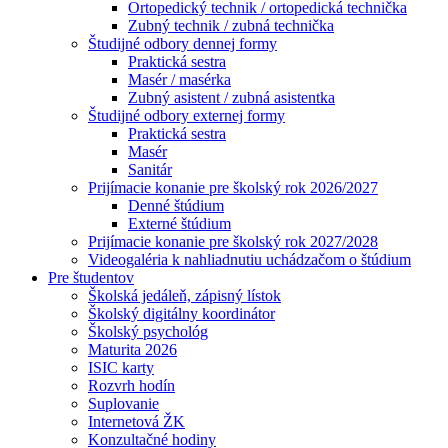
Ortopedický technik / ortopedická technička
Zubný technik / zubná technička
Študijné odbory dennej formy
Praktická sestra
Masér / masérka
Zubný asistent / zubná asistentka
Študijné odbory externej formy
Praktická sestra
Masér
Sanitár
Prijímacie konanie pre školský rok 2026/2027
Denné štúdium
Externé štúdium
Prijímacie konanie pre školský rok 2027/2028
Videogaléria k nahliadnutiu uchádzačom o štúdium
Pre študentov
Školská jedáleň, zápisný lístok
Školský digitálny koordinátor
Školský psychológ
Maturita 2026
ISIC karty
Rozvrh hodín
Suplovanie
Internetová ŽK
Konzultačné hodiny