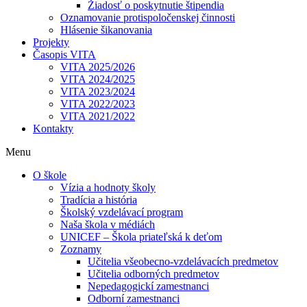
Žiadosť o poskytnutie štipendia
Oznamovanie protispoločenskej činnosti
Hlásenie šikanovania
Projekty
Časopis VITA
VITA 2025/2026
VITA 2024/2025
VITA 2023/2024
VITA 2022/2023
VITA 2021/2022
Kontakty
Menu
O škole
Vízia a hodnoty školy
Tradícia a história
Školský vzdelávací program
Naša škola v médiách
UNICEF – Škola priateľská k deťom
Zoznamy
Učitelia všeobecno-vzdelávacích predmetov
Učitelia odborných predmetov
Nepedagogickí zamestnanci
Odborní zamestnanci