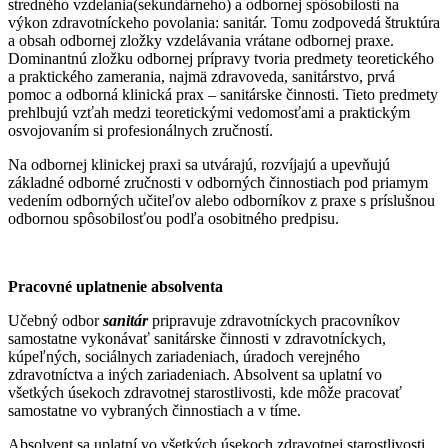
stredného vzdelania(sekundárneho) a odbornej spôsobilosti na
výkon zdravotníckeho povolania: sanitár. Tomu zodpovedá štruktúra
a obsah odbornej zložky vzdelávania vrátane odbornej praxe.
Dominantnú zložku odbornej prípravy tvoria predmety teoretického
a praktického zamerania, najmä zdravoveda, sanitárstvo, prvá
pomoc a odborná klinická prax – sanitárske činnosti. Tieto predmety
prehlbujú vzťah medzi teoretickými vedomosťami a praktickým
osvojovaním si profesionálnych zručností.
Na odbornej klinickej praxi sa utvárajú, rozvíjajú a upevňujú
základné odborné zručnosti v odborných činnostiach pod priamym
vedením odborných učiteľov alebo odborníkov z praxe s príslušnou
odbornou spôsobilosťou podľa osobitného predpisu.
Pracovné uplatnenie absolventa
Učebný odbor
sanitár
pripravuje zdravotníckych pracovníkov
samostatne vykonávať sanitárske činnosti v zdravotníckych,
kúpeľných, sociálnych zariadeniach, úradoch verejného
zdravotníctva a iných zariadeniach. Absolvent sa uplatní vo
všetkých úsekoch zdravotnej starostlivosti, kde môže pracovať
samostatne vo vybraných činnostiach a v tíme.
Absolvent sa uplatní vo všetkých úsekoch zdravotnej starostlivosti,