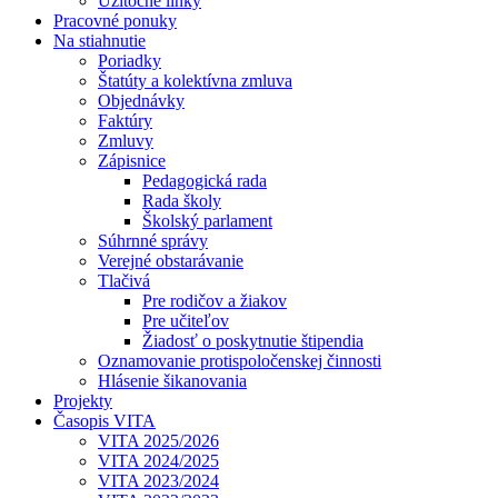
Užitočné linky
Pracovné ponuky
Na stiahnutie
Poriadky
Štatúty a kolektívna zmluva
Objednávky
Faktúry
Zmluvy
Zápisnice
Pedagogická rada
Rada školy
Školský parlament
Súhrnné správy
Verejné obstarávanie
Tlačivá
Pre rodičov a žiakov
Pre učiteľov
Žiadosť o poskytnutie štipendia
Oznamovanie protispoločenskej činnosti
Hlásenie šikanovania
Projekty
Časopis VITA
VITA 2025/2026
VITA 2024/2025
VITA 2023/2024