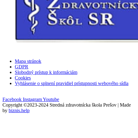
Mapa stránok
GDPR
Slobodný prístup k informáciám
Cookies
Vyhlásenie o splnení pravidiel prístupnosti webového sídla
Facebook
Instagram
Youtube
Copyright ©2023-2024 Stredná zdravotnícka škola Prešov | Made
by
biznis.help