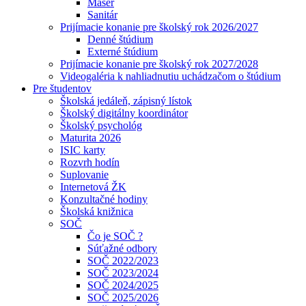
Masér
Sanitár
Prijímacie konanie pre školský rok 2026/2027
Denné štúdium
Externé štúdium
Prijímacie konanie pre školský rok 2027/2028
Videogaléria k nahliadnutiu uchádzačom o štúdium
Pre študentov
Školská jedáleň, zápisný lístok
Školský digitálny koordinátor
Školský psychológ
Maturita 2026
ISIC karty
Rozvrh hodín
Suplovanie
Internetová ŽK
Konzultačné hodiny
Školská knižnica
SOČ
Čo je SOČ ?
Súťažné odbory
SOČ 2022/2023
SOČ 2023/2024
SOČ 2024/2025
SOČ 2025/2026