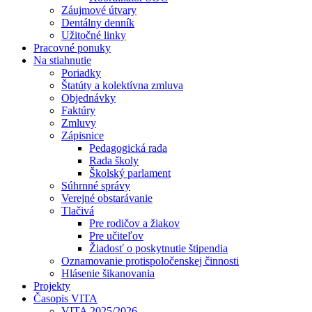
Záujmové útvary
Dentálny denník
Užitočné linky
Pracovné ponuky
Na stiahnutie
Poriadky
Štatúty a kolektívna zmluva
Objednávky
Faktúry
Zmluvy
Zápisnice
Pedagogická rada
Rada školy
Školský parlament
Súhrnné správy
Verejné obstarávanie
Tlačivá
Pre rodičov a žiakov
Pre učiteľov
Žiadosť o poskytnutie štipendia
Oznamovanie protispoločenskej činnosti
Hlásenie šikanovania
Projekty
Časopis VITA
VITA 2025/2026