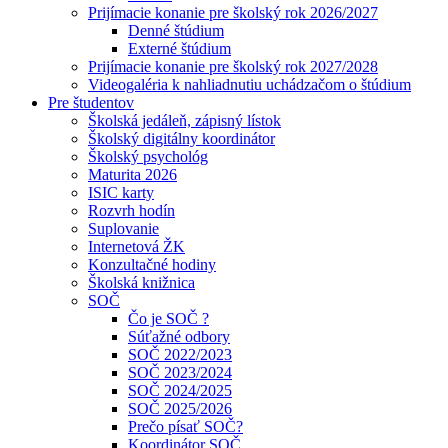
Prijímacie konanie pre školský rok 2026/2027
Denné štúdium
Externé štúdium
Prijímacie konanie pre školský rok 2027/2028
Videogaléria k nahliadnutiu uchádzačom o štúdium
Pre študentov
Školská jedáleň, zápisný lístok
Školský digitálny koordinátor
Školský psychológ
Maturita 2026
ISIC karty
Rozvrh hodín
Suplovanie
Internetová ŽK
Konzultačné hodiny
Školská knižnica
SOČ
Čo je SOČ ?
Súťažné odbory
SOČ 2022/2023
SOČ 2023/2024
SOČ 2024/2025
SOČ 2025/2026
Prečo písať SOČ?
Koordinátor SOČ