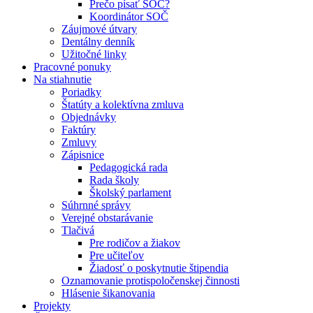
Prečo písať SOČ?
Koordinátor SOČ
Záujmové útvary
Dentálny denník
Užitočné linky
Pracovné ponuky
Na stiahnutie
Poriadky
Štatúty a kolektívna zmluva
Objednávky
Faktúry
Zmluvy
Zápisnice
Pedagogická rada
Rada školy
Školský parlament
Súhrnné správy
Verejné obstarávanie
Tlačivá
Pre rodičov a žiakov
Pre učiteľov
Žiadosť o poskytnutie štipendia
Oznamovanie protispoločenskej činnosti
Hlásenie šikanovania
Projekty