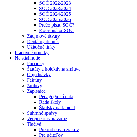
SOČ 2022/2023
SOČ 2023/2024
SOČ 2024/2025
SOČ 2025/2026
Prečo písať SOČ?
Koordinátor SOČ
Záujmové útvary
Dentálny denník
Užitočné linky
Pracovné ponuky
Na stiahnutie
Poriadky
Štatúty a kolektívna zmluva
Objednávky
Faktúry
Zmluvy
Zápisnice
Pedagogická rada
Rada školy
Školský parlament
Súhrnné správy
Verejné obstarávanie
Tlačivá
Pre rodičov a žiakov
Pre učiteľov