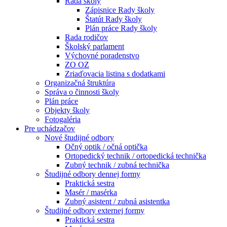
Rada školy
Zápisnice Rady školy
Štatút Rady školy
Plán práce Rady školy
Rada rodičov
Školský parlament
Výchovné poradenstvo
ZO OZ
Zriaďovacia listina s dodatkami
Organizačná štruktúra
Správa o činnosti školy
Plán práce
Objekty školy
Fotogaléria
Pre uchádzačov
Nové študijné odbory
Očný optik / očná optička
Ortopedický technik / ortopedická technička
Zubný technik / zubná technička
Študijné odbory dennej formy
Praktická sestra
Masér / masérka
Zubný asistent / zubná asistentka
Študijné odbory externej formy
Praktická sestra