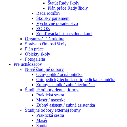
Štatút Rady školy
Plán práce Rady školy
Rada rodičov
Školský parlament
Výchovné poradenstvo
ZO OZ
Zriaďovacia listina s dodatkami
Organizačná štruktúra
Správa o činnosti školy
Plán práce
Objekty školy
Fotogaléria
Pre uchádzačov
Nové študijné odbory
Očný optik / očná optička
Ortopedický technik / ortopedická technička
Zubný technik / zubná technička
Študijné odbory dennej formy
Praktická sestra
Masér / masérka
Zubný asistent / zubná asistentka
Študijné odbory externej formy
Praktická sestra
Masér
Sanitár