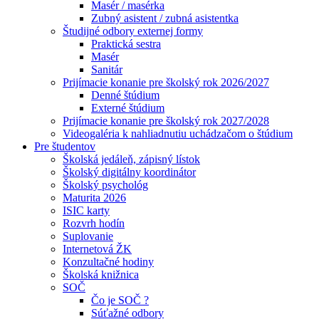
Masér / masérka
Zubný asistent / zubná asistentka
Študijné odbory externej formy
Praktická sestra
Masér
Sanitár
Prijímacie konanie pre školský rok 2026/2027
Denné štúdium
Externé štúdium
Prijímacie konanie pre školský rok 2027/2028
Videogaléria k nahliadnutiu uchádzačom o štúdium
Pre študentov
Školská jedáleň, zápisný lístok
Školský digitálny koordinátor
Školský psychológ
Maturita 2026
ISIC karty
Rozvrh hodín
Suplovanie
Internetová ŽK
Konzultačné hodiny
Školská knižnica
SOČ
Čo je SOČ ?
Súťažné odbory