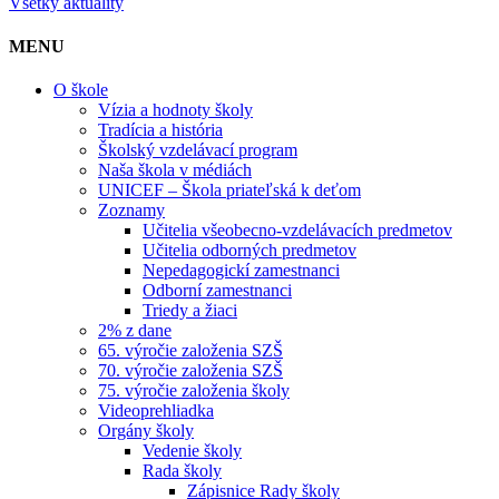
Všetky aktuality
MENU
O škole
Vízia a hodnoty školy
Tradícia a história
Školský vzdelávací program
Naša škola v médiách
UNICEF – Škola priateľská k deťom
Zoznamy
Učitelia všeobecno-vzdelávacích predmetov
Učitelia odborných predmetov
Nepedagogickí zamestnanci
Odborní zamestnanci
Triedy a žiaci
2% z dane
65. výročie založenia SZŠ
70. výročie založenia SZŠ
75. výročie založenia školy
Videoprehliadka
Orgány školy
Vedenie školy
Rada školy
Zápisnice Rady školy