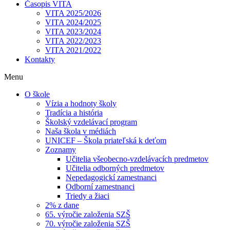
Časopis VITA
VITA 2025/2026
VITA 2024/2025
VITA 2023/2024
VITA 2022/2023
VITA 2021/2022
Kontakty
Menu
O škole
Vízia a hodnoty školy
Tradícia a história
Školský vzdelávací program
Naša škola v médiách
UNICEF – Škola priateľská k deťom
Zoznamy
Učitelia všeobecno-vzdelávacích predmetov
Učitelia odborných predmetov
Nepedagogickí zamestnanci
Odborní zamestnanci
Triedy a žiaci
2% z dane
65. výročie založenia SZŠ
70. výročie založenia SZŠ