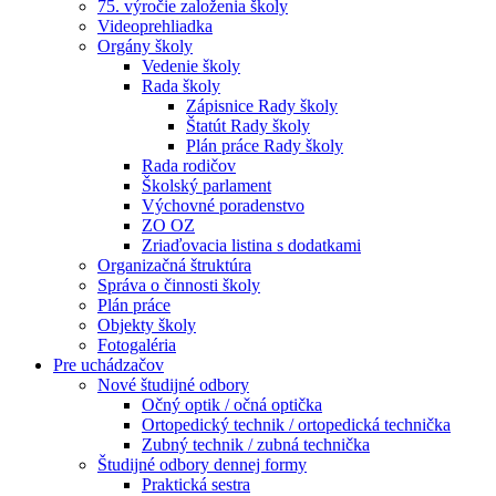
75. výročie založenia školy
Videoprehliadka
Orgány školy
Vedenie školy
Rada školy
Zápisnice Rady školy
Štatút Rady školy
Plán práce Rady školy
Rada rodičov
Školský parlament
Výchovné poradenstvo
ZO OZ
Zriaďovacia listina s dodatkami
Organizačná štruktúra
Správa o činnosti školy
Plán práce
Objekty školy
Fotogaléria
Pre uchádzačov
Nové študijné odbory
Očný optik / očná optička
Ortopedický technik / ortopedická technička
Zubný technik / zubná technička
Študijné odbory dennej formy
Praktická sestra