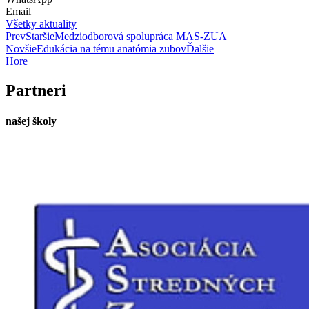
Email
Všetky aktuality
Prev
Staršie
Medziodborová spolupráca MAS-ZUA
Novšie
Edukácia na tému anatómia zubov
Ďalšie
Hore
Partneri
našej školy