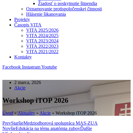
Žiadosť o poskytnutie štipendia
Oznamovanie protispoločenskej činnosti
Hlásenie šikanovania
Projekty
Časopis VITA
VITA 2025/2026
VITA 2024/2025
VITA 2023/2024
VITA 2022/2023
VITA 2021/2022
Kontakty
Facebook
Instagram
Youtube
2 marca, 2026
Akcie
Workshop iTOP 2026
Úvod
»
Aktuality
»
Akcie
»
Workshop iTOP 2026
Prev
Staršie
Medziodborová spolupráca MAS-ZUA
Novšie
Edukácia na tému anatómia zubov
Ďalšie