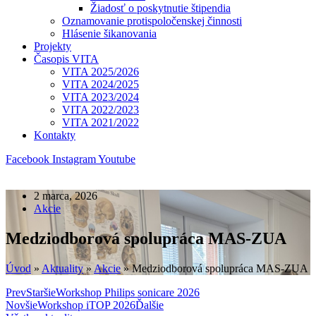
Žiadosť o poskytnutie štipendia
Oznamovanie protispoločenskej činnosti
Hlásenie šikanovania
Projekty
Časopis VITA
VITA 2025/2026
VITA 2024/2025
VITA 2023/2024
VITA 2022/2023
VITA 2021/2022
Kontakty
Facebook
Instagram
Youtube
2 marca, 2026
Akcie
Medziodborová spolupráca MAS-ZUA
Úvod
»
Aktuality
»
Akcie
»
Medziodborová spolupráca MAS-ZUA
Prev
Staršie
Workshop Philips sonicare 2026
Novšie
Workshop iTOP 2026
Ďalšie