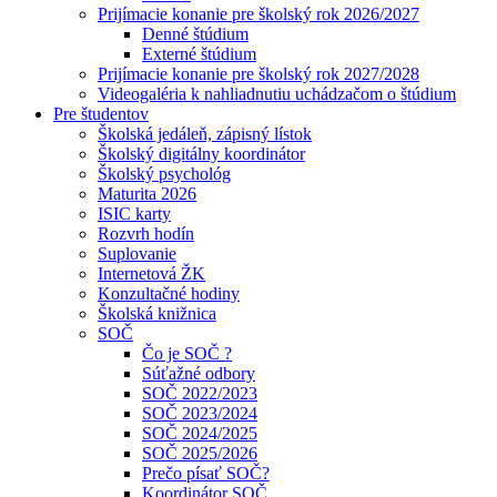
Prijímacie konanie pre školský rok 2026/2027
Denné štúdium
Externé štúdium
Prijímacie konanie pre školský rok 2027/2028
Videogaléria k nahliadnutiu uchádzačom o štúdium
Pre študentov
Školská jedáleň, zápisný lístok
Školský digitálny koordinátor
Školský psychológ
Maturita 2026
ISIC karty
Rozvrh hodín
Suplovanie
Internetová ŽK
Konzultačné hodiny
Školská knižnica
SOČ
Čo je SOČ ?
Súťažné odbory
SOČ 2022/2023
SOČ 2023/2024
SOČ 2024/2025
SOČ 2025/2026
Prečo písať SOČ?
Koordinátor SOČ