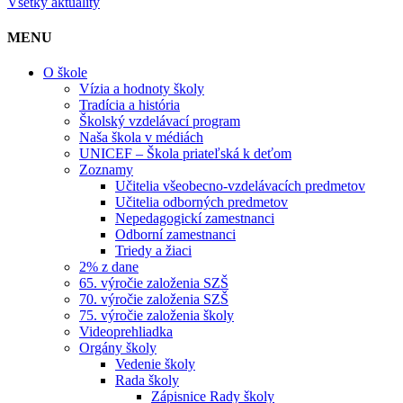
Všetky aktuality
MENU
O škole
Vízia a hodnoty školy
Tradícia a história
Školský vzdelávací program
Naša škola v médiách
UNICEF – Škola priateľská k deťom
Zoznamy
Učitelia všeobecno-vzdelávacích predmetov
Učitelia odborných predmetov
Nepedagogickí zamestnanci
Odborní zamestnanci
Triedy a žiaci
2% z dane
65. výročie založenia SZŠ
70. výročie založenia SZŠ
75. výročie založenia školy
Videoprehliadka
Orgány školy
Vedenie školy
Rada školy
Zápisnice Rady školy