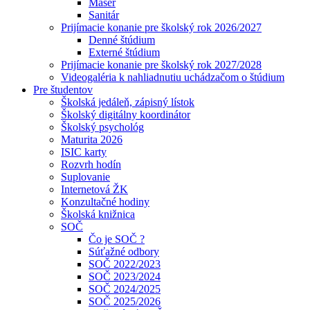
Masér
Sanitár
Prijímacie konanie pre školský rok 2026/2027
Denné štúdium
Externé štúdium
Prijímacie konanie pre školský rok 2027/2028
Videogaléria k nahliadnutiu uchádzačom o štúdium
Pre študentov
Školská jedáleň, zápisný lístok
Školský digitálny koordinátor
Školský psychológ
Maturita 2026
ISIC karty
Rozvrh hodín
Suplovanie
Internetová ŽK
Konzultačné hodiny
Školská knižnica
SOČ
Čo je SOČ ?
Súťažné odbory
SOČ 2022/2023
SOČ 2023/2024
SOČ 2024/2025
SOČ 2025/2026