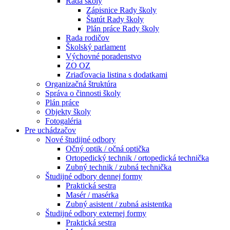
Rada školy
Zápisnice Rady školy
Štatút Rady školy
Plán práce Rady školy
Rada rodičov
Školský parlament
Výchovné poradenstvo
ZO OZ
Zriaďovacia listina s dodatkami
Organizačná štruktúra
Správa o činnosti školy
Plán práce
Objekty školy
Fotogaléria
Pre uchádzačov
Nové študijné odbory
Očný optik / očná optička
Ortopedický technik / ortopedická technička
Zubný technik / zubná technička
Študijné odbory dennej formy
Praktická sestra
Masér / masérka
Zubný asistent / zubná asistentka
Študijné odbory externej formy
Praktická sestra