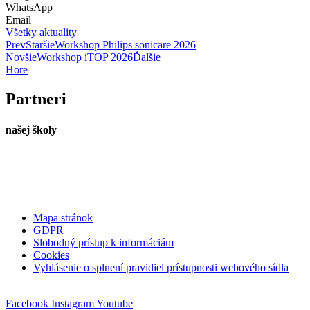
WhatsApp
Email
Všetky aktuality
Prev
Staršie
Workshop Philips sonicare 2026
Novšie
Workshop iTOP 2026
Ďalšie
Hore
Partneri
našej školy
Mapa stránok
GDPR
Slobodný prístup k informáciám
Cookies
Vyhlásenie o splnení pravidiel prístupnosti webového sídla
Facebook
Instagram
Youtube