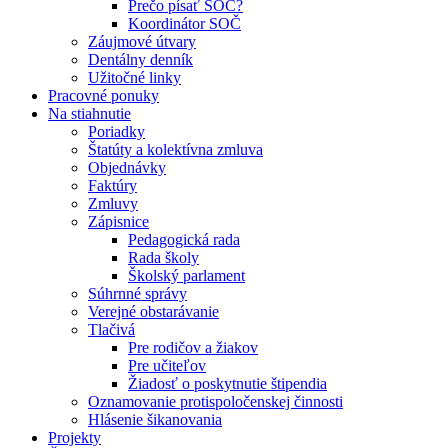
Prečo písať SOČ?
Koordinátor SOČ
Záujmové útvary
Dentálny denník
Užitočné linky
Pracovné ponuky
Na stiahnutie
Poriadky
Štatúty a kolektívna zmluva
Objednávky
Faktúry
Zmluvy
Zápisnice
Pedagogická rada
Rada školy
Školský parlament
Súhrnné správy
Verejné obstarávanie
Tlačivá
Pre rodičov a žiakov
Pre učiteľov
Žiadosť o poskytnutie štipendia
Oznamovanie protispoločenskej činnosti
Hlásenie šikanovania
Projekty