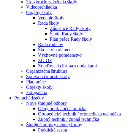
75. výročie založenia školy
Videoprehliadka
Orgány školy
Vedenie školy
Rada školy
Zápisnice Rady školy
Štatút Rady školy
Plán práce Rady školy
Rada rodičov
Školský parlament
Výchovné poradenstvo
ZO OZ
Zriaďovacia listina s dodatkami
Organizačná štruktúra
Správa o činnosti školy
Plán práce
Objekty školy
Fotogaléria
Pre uchádzačov
Nové študijné odbory
Očný optik / očná optička
Ortopedický technik / ortopedická technička
Zubný technik / zubná technička
Študijné odbory dennej formy
Praktická sestra