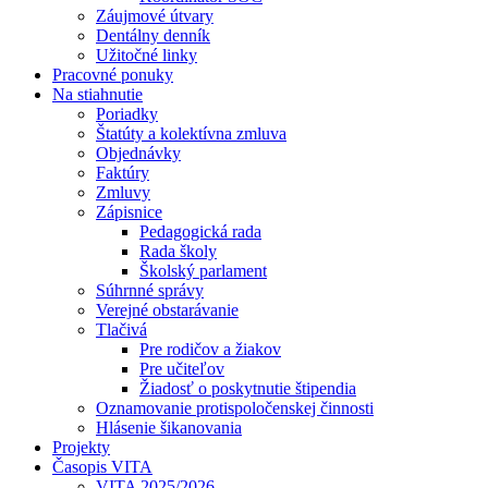
Záujmové útvary
Dentálny denník
Užitočné linky
Pracovné ponuky
Na stiahnutie
Poriadky
Štatúty a kolektívna zmluva
Objednávky
Faktúry
Zmluvy
Zápisnice
Pedagogická rada
Rada školy
Školský parlament
Súhrnné správy
Verejné obstarávanie
Tlačivá
Pre rodičov a žiakov
Pre učiteľov
Žiadosť o poskytnutie štipendia
Oznamovanie protispoločenskej činnosti
Hlásenie šikanovania
Projekty
Časopis VITA
VITA 2025/2026