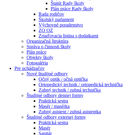
Štatút Rady školy
Plán práce Rady školy
Rada rodičov
Školský parlament
Výchovné poradenstvo
ZO OZ
Zriaďovacia listina s dodatkami
Organizačná štruktúra
Správa o činnosti školy
Plán práce
Objekty školy
Fotogaléria
Pre uchádzačov
Nové študijné odbory
Očný optik / očná optička
Ortopedický technik / ortopedická technička
Zubný technik / zubná technička
Študijné odbory dennej formy
Praktická sestra
Masér / masérka
Zubný asistent / zubná asistentka
Študijné odbory externej formy
Praktická sestra
Masér
Sanitár