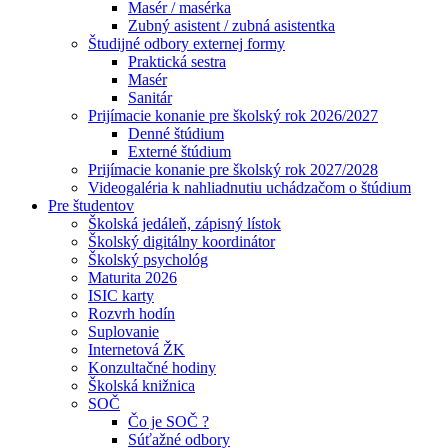
Masér / masérka
Zubný asistent / zubná asistentka
Študijné odbory externej formy
Praktická sestra
Masér
Sanitár
Prijímacie konanie pre školský rok 2026/2027
Denné štúdium
Externé štúdium
Prijímacie konanie pre školský rok 2027/2028
Videogaléria k nahliadnutiu uchádzačom o štúdium
Pre študentov
Školská jedáleň, zápisný lístok
Školský digitálny koordinátor
Školský psychológ
Maturita 2026
ISIC karty
Rozvrh hodín
Suplovanie
Internetová ŽK
Konzultačné hodiny
Školská knižnica
SOČ
Čo je SOČ ?
Súťažné odbory