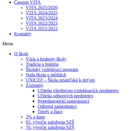
Časopis VITA
VITA 2025/2026
VITA 2024/2025
VITA 2023/2024
VITA 2022/2023
VITA 2021/2022
Kontakty
Menu
O škole
Vízia a hodnoty školy
Tradícia a história
Školský vzdelávací program
Naša škola v médiách
UNICEF – Škola priateľská k deťom
Zoznamy
Učitelia všeobecno-vzdelávacích predmetov
Učitelia odborných predmetov
Nepedagogickí zamestnanci
Odborní zamestnanci
Triedy a žiaci
2% z dane
65. výročie založenia SZŠ
70. výročie založenia SZŠ