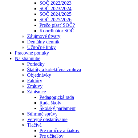
SOČ 2022/2023
SOČ 2023/2024
SOČ 2024/2025
SOČ 2025/2026
Prečo písať SOČ?
Koordinátor SOČ
Záujmové útvary
Dentálny denník
Užitočné linky
Pracovné ponuky
Na stiahnutie
Poriadky
Štatúty a kolektívna zmluva
Objednávky
Faktúry
Zmluvy
Zápisnice
Pedagogická rada
Rada školy
Školský parlament
Súhrnné správy
Verejné obstarávanie
Tlačivá
Pre rodičov a žiakov
Pre učiteľov