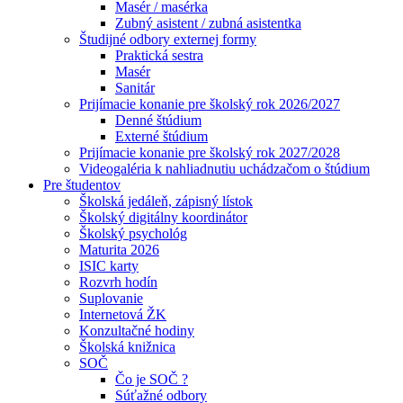
Masér / masérka
Zubný asistent / zubná asistentka
Študijné odbory externej formy
Praktická sestra
Masér
Sanitár
Prijímacie konanie pre školský rok 2026/2027
Denné štúdium
Externé štúdium
Prijímacie konanie pre školský rok 2027/2028
Videogaléria k nahliadnutiu uchádzačom o štúdium
Pre študentov
Školská jedáleň, zápisný lístok
Školský digitálny koordinátor
Školský psychológ
Maturita 2026
ISIC karty
Rozvrh hodín
Suplovanie
Internetová ŽK
Konzultačné hodiny
Školská knižnica
SOČ
Čo je SOČ ?
Súťažné odbory