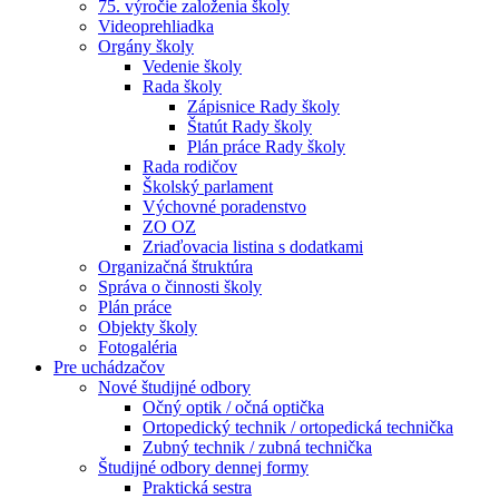
75. výročie založenia školy
Videoprehliadka
Orgány školy
Vedenie školy
Rada školy
Zápisnice Rady školy
Štatút Rady školy
Plán práce Rady školy
Rada rodičov
Školský parlament
Výchovné poradenstvo
ZO OZ
Zriaďovacia listina s dodatkami
Organizačná štruktúra
Správa o činnosti školy
Plán práce
Objekty školy
Fotogaléria
Pre uchádzačov
Nové študijné odbory
Očný optik / očná optička
Ortopedický technik / ortopedická technička
Zubný technik / zubná technička
Študijné odbory dennej formy
Praktická sestra