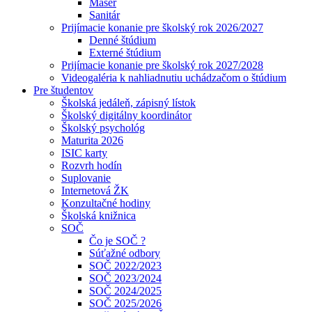
Masér
Sanitár
Prijímacie konanie pre školský rok 2026/2027
Denné štúdium
Externé štúdium
Prijímacie konanie pre školský rok 2027/2028
Videogaléria k nahliadnutiu uchádzačom o štúdium
Pre študentov
Školská jedáleň, zápisný lístok
Školský digitálny koordinátor
Školský psychológ
Maturita 2026
ISIC karty
Rozvrh hodín
Suplovanie
Internetová ŽK
Konzultačné hodiny
Školská knižnica
SOČ
Čo je SOČ ?
Súťažné odbory
SOČ 2022/2023
SOČ 2023/2024
SOČ 2024/2025
SOČ 2025/2026