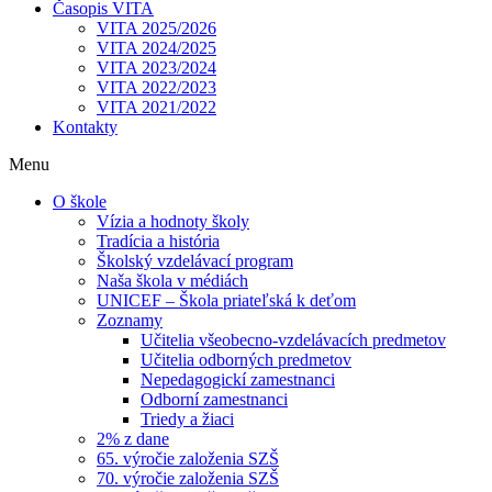
Časopis VITA
VITA 2025/2026
VITA 2024/2025
VITA 2023/2024
VITA 2022/2023
VITA 2021/2022
Kontakty
Menu
O škole
Vízia a hodnoty školy
Tradícia a história
Školský vzdelávací program
Naša škola v médiách
UNICEF – Škola priateľská k deťom
Zoznamy
Učitelia všeobecno-vzdelávacích predmetov
Učitelia odborných predmetov
Nepedagogickí zamestnanci
Odborní zamestnanci
Triedy a žiaci
2% z dane
65. výročie založenia SZŠ
70. výročie založenia SZŠ