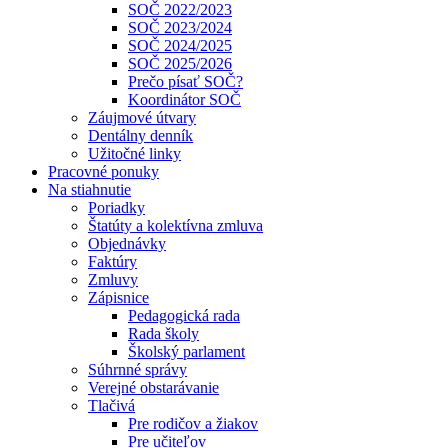
SOČ 2022/2023
SOČ 2023/2024
SOČ 2024/2025
SOČ 2025/2026
Prečo písať SOČ?
Koordinátor SOČ
Záujmové útvary
Dentálny denník
Užitočné linky
Pracovné ponuky
Na stiahnutie
Poriadky
Štatúty a kolektívna zmluva
Objednávky
Faktúry
Zmluvy
Zápisnice
Pedagogická rada
Rada školy
Školský parlament
Súhrnné správy
Verejné obstarávanie
Tlačivá
Pre rodičov a žiakov
Pre učiteľov