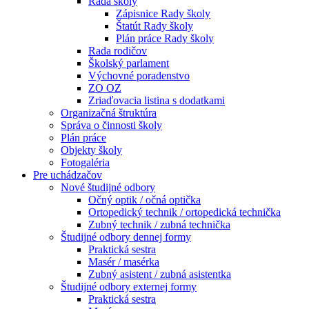
Rada školy
Zápisnice Rady školy
Štatút Rady školy
Plán práce Rady školy
Rada rodičov
Školský parlament
Výchovné poradenstvo
ZO OZ
Zriaďovacia listina s dodatkami
Organizačná štruktúra
Správa o činnosti školy
Plán práce
Objekty školy
Fotogaléria
Pre uchádzačov
Nové študijné odbory
Očný optik / očná optička
Ortopedický technik / ortopedická technička
Zubný technik / zubná technička
Študijné odbory dennej formy
Praktická sestra
Masér / masérka
Zubný asistent / zubná asistentka
Študijné odbory externej formy
Praktická sestra