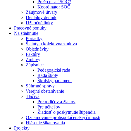
Prečo písať SOČ?
Koordinátor SOČ
Záujmové útvary
Dentálny denník
Užitočné linky
Pracovné ponuky
Na stiahnutie
Poriadky
Štatúty a kolektívna zmluva
Objednávky
Faktúry
Zmluvy
Zápisnice
Pedagogická rada
Rada školy
Školský parlament
Súhrnné správy
Verejné obstarávanie
Tlačivá
Pre rodičov a žiakov
Pre učiteľov
Žiadosť o poskytnutie štipendia
Oznamovanie protispoločenskej činnosti
Hlásenie šikanovania
Projekty