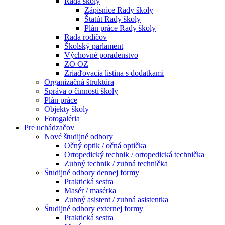
Rada školy
Zápisnice Rady školy
Štatút Rady školy
Plán práce Rady školy
Rada rodičov
Školský parlament
Výchovné poradenstvo
ZO OZ
Zriaďovacia listina s dodatkami
Organizačná štruktúra
Správa o činnosti školy
Plán práce
Objekty školy
Fotogaléria
Pre uchádzačov
Nové študijné odbory
Očný optik / očná optička
Ortopedický technik / ortopedická technička
Zubný technik / zubná technička
Študijné odbory dennej formy
Praktická sestra
Masér / masérka
Zubný asistent / zubná asistentka
Študijné odbory externej formy
Praktická sestra