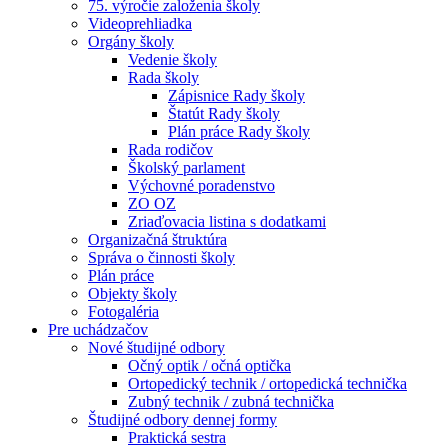
75. výročie založenia školy
Videoprehliadka
Orgány školy
Vedenie školy
Rada školy
Zápisnice Rady školy
Štatút Rady školy
Plán práce Rady školy
Rada rodičov
Školský parlament
Výchovné poradenstvo
ZO OZ
Zriaďovacia listina s dodatkami
Organizačná štruktúra
Správa o činnosti školy
Plán práce
Objekty školy
Fotogaléria
Pre uchádzačov
Nové študijné odbory
Očný optik / očná optička
Ortopedický technik / ortopedická technička
Zubný technik / zubná technička
Študijné odbory dennej formy
Praktická sestra