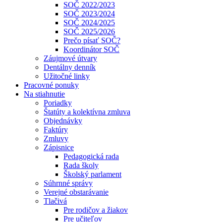
SOČ 2022/2023
SOČ 2023/2024
SOČ 2024/2025
SOČ 2025/2026
Prečo písať SOČ?
Koordinátor SOČ
Záujmové útvary
Dentálny denník
Užitočné linky
Pracovné ponuky
Na stiahnutie
Poriadky
Štatúty a kolektívna zmluva
Objednávky
Faktúry
Zmluvy
Zápisnice
Pedagogická rada
Rada školy
Školský parlament
Súhrnné správy
Verejné obstarávanie
Tlačivá
Pre rodičov a žiakov
Pre učiteľov