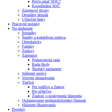
Prečo písať SOČ?
Koordinátor SOČ
Záujmové útvary
Dentálny denník
Užitočné linky
Pracovné ponuky
Na stiahnutie
Poriadky
Štatúty a kolektívna zmluva
Objednávky
Faktúry
Zmluvy
Zápisnice
Pedagogická rada
Rada školy
Školský parlament
Súhrnné správy
Verejné obstarávanie
Tlačivá
Pre rodičov a žiakov
Pre učiteľov
Žiadosť o poskytnutie štipendia
Oznamovanie protispoločenskej činnosti
Hlásenie šikanovania
Projekty