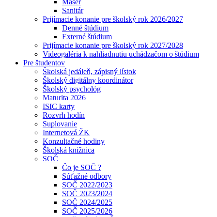
Masér
Sanitár
Prijímacie konanie pre školský rok 2026/2027
Denné štúdium
Externé štúdium
Prijímacie konanie pre školský rok 2027/2028
Videogaléria k nahliadnutiu uchádzačom o štúdium
Pre študentov
Školská jedáleň, zápisný lístok
Školský digitálny koordinátor
Školský psychológ
Maturita 2026
ISIC karty
Rozvrh hodín
Suplovanie
Internetová ŽK
Konzultačné hodiny
Školská knižnica
SOČ
Čo je SOČ ?
Súťažné odbory
SOČ 2022/2023
SOČ 2023/2024
SOČ 2024/2025
SOČ 2025/2026