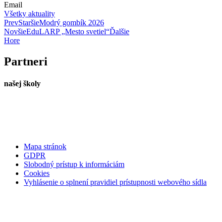
Email
Všetky aktuality
Prev
Staršie
Modrý gombík 2026
Novšie
EduLARP „Mesto svetiel“
Ďalšie
Hore
Partneri
našej školy
Mapa stránok
GDPR
Slobodný prístup k informáciám
Cookies
Vyhlásenie o splnení pravidiel prístupnosti webového sídla