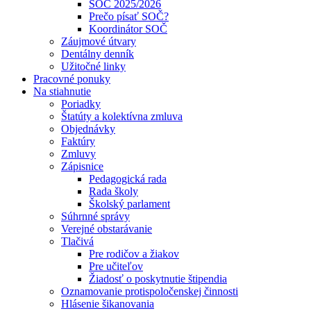
SOČ 2025/2026
Prečo písať SOČ?
Koordinátor SOČ
Záujmové útvary
Dentálny denník
Užitočné linky
Pracovné ponuky
Na stiahnutie
Poriadky
Štatúty a kolektívna zmluva
Objednávky
Faktúry
Zmluvy
Zápisnice
Pedagogická rada
Rada školy
Školský parlament
Súhrnné správy
Verejné obstarávanie
Tlačivá
Pre rodičov a žiakov
Pre učiteľov
Žiadosť o poskytnutie štipendia
Oznamovanie protispoločenskej činnosti
Hlásenie šikanovania