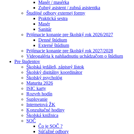
Masér / masérka
Zubný asistent / zubná asistentka
Študijné odbory externej formy
Praktická sestra
Masér
Sanitár
Prijímacie konanie pre školský rok 2026/2027
Denné štúdium
Externé štúdium
Prijímacie konanie pre školský rok 2027/2028
Videogaléria k nahliadnutiu uchádzačom o štúdium
Pre študentov
Školská jedáleň, zápisný lístok
Školský digitálny koordinátor
Školský psychológ
Maturita 2026
ISIC karty
Rozvrh hodín
Suplovanie
Internetová ŽK
Konzultačné hodiny
Školská knižnica
SOČ
Čo je SOČ ?
Súťažné odbory