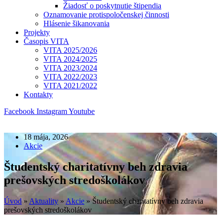
Žiadosť o poskytnutie štipendia
Oznamovanie protispoločenskej činnosti
Hlásenie šikanovania
Projekty
Časopis VITA
VITA 2025/2026
VITA 2024/2025
VITA 2023/2024
VITA 2022/2023
VITA 2021/2022
Kontakty
Facebook
Instagram
Youtube
18 mája, 2026
Akcie
Študentský charitatívny beh zdravia
prešovských stredoškolákov
Úvod
»
Aktuality
»
Akcie
»
Študentský charitatívny beh zdravia
prešovských stredoškolákov