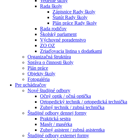
Vedenie školy
Rada školy
Zápisnice Rady školy
Štatút Rady školy
Plán práce Rady školy
Rada rodičov
Školský parlament
Výchovné poradenstvo
ZO OZ
Zriaďovacia listina s dodatkami
Organizačná štruktúra
Správa o činnosti školy
Plán práce
Objekty školy
Fotogaléria
Pre uchádzačov
Nové študijné odbory
Očný optik / očná optička
Ortopedický technik / ortopedická technička
Zubný technik / zubná technička
Študijné odbory dennej formy
Praktická sestra
Masér / masérka
Zubný asistent / zubná asistentka
Študijné odbory externej formy