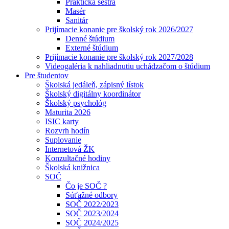
Praktická sestra
Masér
Sanitár
Prijímacie konanie pre školský rok 2026/2027
Denné štúdium
Externé štúdium
Prijímacie konanie pre školský rok 2027/2028
Videogaléria k nahliadnutiu uchádzačom o štúdium
Pre študentov
Školská jedáleň, zápisný lístok
Školský digitálny koordinátor
Školský psychológ
Maturita 2026
ISIC karty
Rozvrh hodín
Suplovanie
Internetová ŽK
Konzultačné hodiny
Školská knižnica
SOČ
Čo je SOČ ?
Súťažné odbory
SOČ 2022/2023
SOČ 2023/2024
SOČ 2024/2025