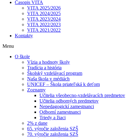
Časopis VITA
VITA 2025/2026
VITA 2024/2025
VITA 2023/2024
VITA 2022/2023
VITA 2021/2022
Kontakty
Menu
O škole
Vízia a hodnoty školy
Tradícia a história
Školský vzdelávací program
Naša škola v médiách
UNICEF – Škola priateľská k deťom
Zoznamy
Učitelia všeobecno-vzdelávacích predmetov
Učitelia odborných predmetov
Nepedagogickí zamestnanci
Odborní zamestnanci
Triedy a žiaci
2% z dane
65. výročie založenia SZŠ
70. výročie založenia SZŠ