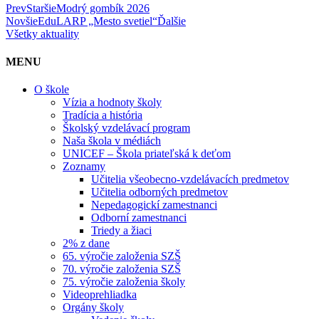
Prev
Staršie
Modrý gombík 2026
Novšie
EduLARP „Mesto svetiel“
Ďalšie
Všetky aktuality
MENU
O škole
Vízia a hodnoty školy
Tradícia a história
Školský vzdelávací program
Naša škola v médiách
UNICEF – Škola priateľská k deťom
Zoznamy
Učitelia všeobecno-vzdelávacích predmetov
Učitelia odborných predmetov
Nepedagogickí zamestnanci
Odborní zamestnanci
Triedy a žiaci
2% z dane
65. výročie založenia SZŠ
70. výročie založenia SZŠ
75. výročie založenia školy
Videoprehliadka
Orgány školy