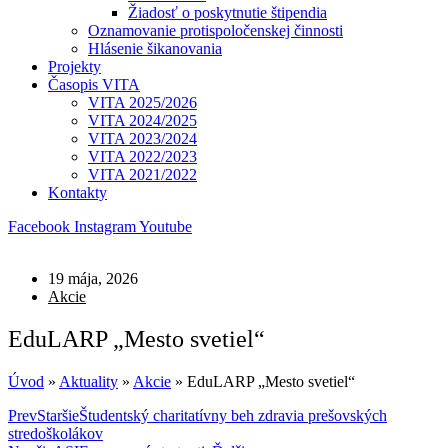
Žiadosť o poskytnutie štipendia
Oznamovanie protispoločenskej činnosti
Hlásenie šikanovania
Projekty
Časopis VITA
VITA 2025/2026
VITA 2024/2025
VITA 2023/2024
VITA 2022/2023
VITA 2021/2022
Kontakty
Facebook
Instagram
Youtube
19 mája, 2026
Akcie
EduLARP „Mesto svetiel“
Úvod
»
Aktuality
»
Akcie
»
EduLARP „Mesto svetiel“
Prev
Staršie
Študentský charitatívny beh zdravia prešovských
stredoškolákov