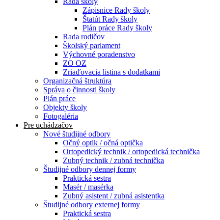
Rada školy
Zápisnice Rady školy
Štatút Rady školy
Plán práce Rady školy
Rada rodičov
Školský parlament
Výchovné poradenstvo
ZO OZ
Zriaďovacia listina s dodatkami
Organizačná štruktúra
Správa o činnosti školy
Plán práce
Objekty školy
Fotogaléria
Pre uchádzačov
Nové študijné odbory
Očný optik / očná optička
Ortopedický technik / ortopedická technička
Zubný technik / zubná technička
Študijné odbory dennej formy
Praktická sestra
Masér / masérka
Zubný asistent / zubná asistentka
Študijné odbory externej formy
Praktická sestra