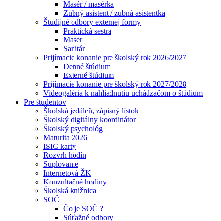
Masér / masérka
Zubný asistent / zubná asistentka
Študijné odbory externej formy
Praktická sestra
Masér
Sanitár
Prijímacie konanie pre školský rok 2026/2027
Denné štúdium
Externé štúdium
Prijímacie konanie pre školský rok 2027/2028
Videogaléria k nahliadnutiu uchádzačom o štúdium
Pre študentov
Školská jedáleň, zápisný lístok
Školský digitálny koordinátor
Školský psychológ
Maturita 2026
ISIC karty
Rozvrh hodín
Suplovanie
Internetová ŽK
Konzultačné hodiny
Školská knižnica
SOČ
Čo je SOČ ?
Súťažné odbory