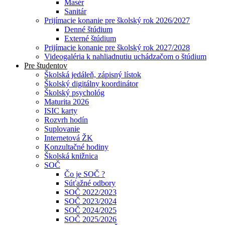
Masér
Sanitár
Prijímacie konanie pre školský rok 2026/2027
Denné štúdium
Externé štúdium
Prijímacie konanie pre školský rok 2027/2028
Videogaléria k nahliadnutiu uchádzačom o štúdium
Pre študentov
Školská jedáleň, zápisný lístok
Školský digitálny koordinátor
Školský psychológ
Maturita 2026
ISIC karty
Rozvrh hodín
Suplovanie
Internetová ŽK
Konzultačné hodiny
Školská knižnica
SOČ
Čo je SOČ ?
Súťažné odbory
SOČ 2022/2023
SOČ 2023/2024
SOČ 2024/2025
SOČ 2025/2026