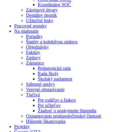
Koordinátor SOČ
Záujmové útvary
Dentálny denník
Užitočné linky
Pracovné ponuky
Na stiahnutie
Poriadky
Štatúty a kolektívna zmluva
Objednávky
Faktúry
Zmluvy
Zápisnice
Pedagogická rada
Rada školy
Školský parlament
Súhrnné správy
Verejné obstarávanie
Tlačivá
Pre rodičov a žiakov
Pre učiteľov
Žiadosť o poskytnutie štipendia
Oznamovanie protispoločenskej činnosti
Hlásenie šikanovania
Projekty
Časopis VITA