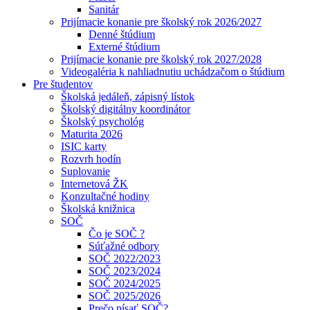
Sanitár
Prijímacie konanie pre školský rok 2026/2027
Denné štúdium
Externé štúdium
Prijímacie konanie pre školský rok 2027/2028
Videogaléria k nahliadnutiu uchádzačom o štúdium
Pre študentov
Školská jedáleň, zápisný lístok
Školský digitálny koordinátor
Školský psychológ
Maturita 2026
ISIC karty
Rozvrh hodín
Suplovanie
Internetová ŽK
Konzultačné hodiny
Školská knižnica
SOČ
Čo je SOČ ?
Súťažné odbory
SOČ 2022/2023
SOČ 2023/2024
SOČ 2024/2025
SOČ 2025/2026
Prečo písať SOČ?