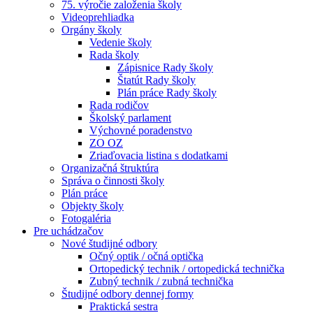
75. výročie založenia školy
Videoprehliadka
Orgány školy
Vedenie školy
Rada školy
Zápisnice Rady školy
Štatút Rady školy
Plán práce Rady školy
Rada rodičov
Školský parlament
Výchovné poradenstvo
ZO OZ
Zriaďovacia listina s dodatkami
Organizačná štruktúra
Správa o činnosti školy
Plán práce
Objekty školy
Fotogaléria
Pre uchádzačov
Nové študijné odbory
Očný optik / očná optička
Ortopedický technik / ortopedická technička
Zubný technik / zubná technička
Študijné odbory dennej formy
Praktická sestra