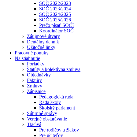
SOČ 2022/2023
SOČ 2023/2024
SOČ 2024/2025
SOČ 2025/2026
Prečo písať SOČ?
Koordinátor SOČ
Záujmové útvary
Dentálny denník
Užitočné linky
Pracovné ponuky
Na stiahnutie
Poriadky
Štatúty a kolektívna zmluva
Objednávky
Faktúry
Zmluvy
Zápisnice
Pedagogická rada
Rada školy
Školský parlament
Súhrnné správy
Verejné obstarávanie
Tlačivá
Pre rodičov a žiakov
Pre učiteľov