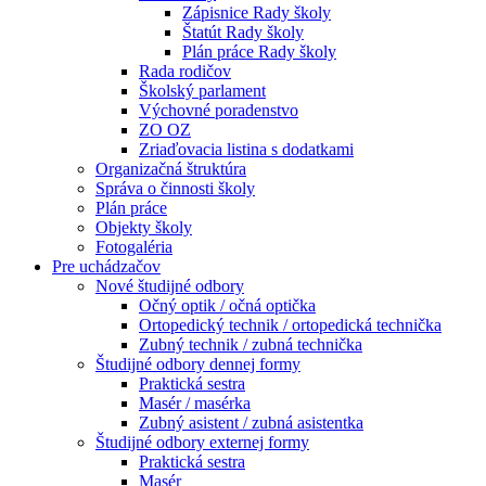
Zápisnice Rady školy
Štatút Rady školy
Plán práce Rady školy
Rada rodičov
Školský parlament
Výchovné poradenstvo
ZO OZ
Zriaďovacia listina s dodatkami
Organizačná štruktúra
Správa o činnosti školy
Plán práce
Objekty školy
Fotogaléria
Pre uchádzačov
Nové študijné odbory
Očný optik / očná optička
Ortopedický technik / ortopedická technička
Zubný technik / zubná technička
Študijné odbory dennej formy
Praktická sestra
Masér / masérka
Zubný asistent / zubná asistentka
Študijné odbory externej formy
Praktická sestra
Masér