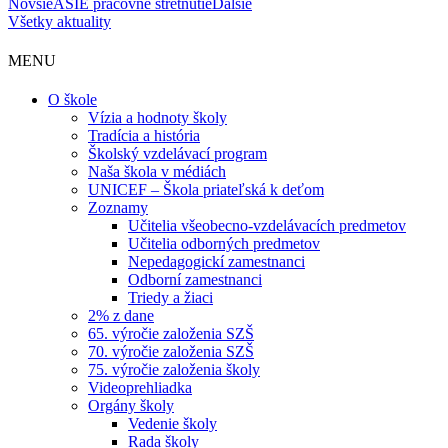
Novšie
ASIE pracovné stretnutie
Ďalšie
Všetky aktuality
MENU
O škole
Vízia a hodnoty školy
Tradícia a história
Školský vzdelávací program
Naša škola v médiách
UNICEF – Škola priateľská k deťom
Zoznamy
Učitelia všeobecno-vzdelávacích predmetov
Učitelia odborných predmetov
Nepedagogickí zamestnanci
Odborní zamestnanci
Triedy a žiaci
2% z dane
65. výročie založenia SZŠ
70. výročie založenia SZŠ
75. výročie založenia školy
Videoprehliadka
Orgány školy
Vedenie školy
Rada školy