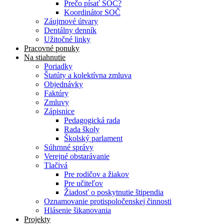
Prečo písať SOČ?
Koordinátor SOČ
Záujmové útvary
Dentálny denník
Užitočné linky
Pracovné ponuky
Na stiahnutie
Poriadky
Štatúty a kolektívna zmluva
Objednávky
Faktúry
Zmluvy
Zápisnice
Pedagogická rada
Rada školy
Školský parlament
Súhrnné správy
Verejné obstarávanie
Tlačivá
Pre rodičov a žiakov
Pre učiteľov
Žiadosť o poskytnutie štipendia
Oznamovanie protispoločenskej činnosti
Hlásenie šikanovania
Projekty