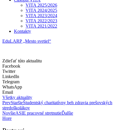
VITA 2025/2026
VITA 2024/2025
VITA 2023/2024
VITA 2022/2023
VITA 2021/2022
Kontakty
EduLARP „Mesto svetiel“
Zdieľať túto aktualitu
Facebook
Twitter
LinkedIn
Telegram
WhatsApp
Email
Všetky aktuality
Prev
Staršie
Študentský charitatívny beh zdravia prešovských
stredoškolákov
Novšie
ASIE pracovné stretnutie
Ďalšie
Hore