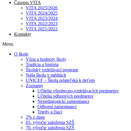
Časopis VITA
VITA 2025/2026
VITA 2024/2025
VITA 2023/2024
VITA 2022/2023
VITA 2021/2022
Kontakty
Menu
O škole
Vízia a hodnoty školy
Tradícia a história
Školský vzdelávací program
Naša škola v médiách
UNICEF – Škola priateľská k deťom
Zoznamy
Učitelia všeobecno-vzdelávacích predmetov
Učitelia odborných predmetov
Nepedagogickí zamestnanci
Odborní zamestnanci
Triedy a žiaci
2% z dane
65. výročie založenia SZŠ
70. výročie založenia SZŠ