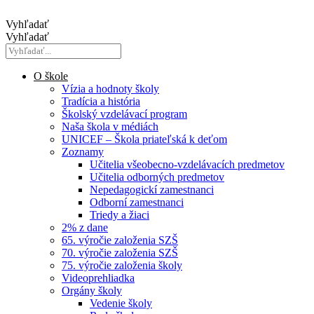
Preskočiť
na
Vyhľadať
obsah
Vyhľadať
O škole
Vízia a hodnoty školy
Tradícia a história
Školský vzdelávací program
Naša škola v médiách
UNICEF – Škola priateľská k deťom
Zoznamy
Učitelia všeobecno-vzdelávacích predmetov
Učitelia odborných predmetov
Nepedagogickí zamestnanci
Odborní zamestnanci
Triedy a žiaci
2% z dane
65. výročie založenia SZŠ
70. výročie založenia SZŠ
75. výročie založenia školy
Videoprehliadka
Orgány školy
Vedenie školy