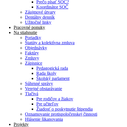
Prečo písať SOČ?
Koordinátor SOČ
Záujmové útvary
Dentálny denník
Užitočné linky
Pracovné ponuky
Na stiahnutie
Poriadky
Štatúty a kolektívna zmluva
Objednávky
Faktúry
Zmluvy
Zápisnice
Pedagogická rada
Rada školy
Školský parlament
Súhrnné správy
Verejné obstarávanie
Tlačivá
Pre rodičov a žiakov
Pre učiteľov
Žiadosť o poskytnutie štipendia
Oznamovanie protispoločenskej činnosti
Hlásenie šikanovania
Projekty