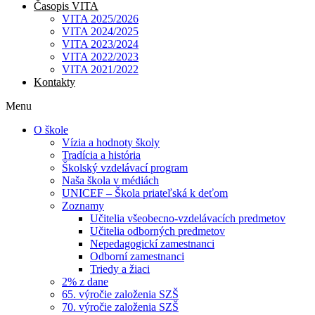
Časopis VITA
VITA 2025/2026
VITA 2024/2025
VITA 2023/2024
VITA 2022/2023
VITA 2021/2022
Kontakty
Menu
O škole
Vízia a hodnoty školy
Tradícia a história
Školský vzdelávací program
Naša škola v médiách
UNICEF – Škola priateľská k deťom
Zoznamy
Učitelia všeobecno-vzdelávacích predmetov
Učitelia odborných predmetov
Nepedagogickí zamestnanci
Odborní zamestnanci
Triedy a žiaci
2% z dane
65. výročie založenia SZŠ
70. výročie založenia SZŠ