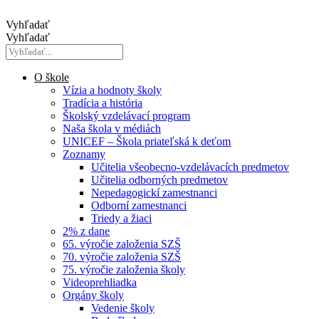
Preskočiť
na
Vyhľadať
obsah
Vyhľadať
O škole
Vízia a hodnoty školy
Tradícia a história
Školský vzdelávací program
Naša škola v médiách
UNICEF – Škola priateľská k deťom
Zoznamy
Učitelia všeobecno-vzdelávacích predmetov
Učitelia odborných predmetov
Nepedagogickí zamestnanci
Odborní zamestnanci
Triedy a žiaci
2% z dane
65. výročie založenia SZŠ
70. výročie založenia SZŠ
75. výročie založenia školy
Videoprehliadka
Orgány školy
Vedenie školy