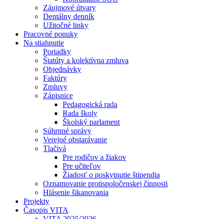
Záujmové útvary
Dentálny denník
Užitočné linky
Pracovné ponuky
Na stiahnutie
Poriadky
Štatúty a kolektívna zmluva
Objednávky
Faktúry
Zmluvy
Zápisnice
Pedagogická rada
Rada školy
Školský parlament
Súhrnné správy
Verejné obstarávanie
Tlačivá
Pre rodičov a žiakov
Pre učiteľov
Žiadosť o poskytnutie štipendia
Oznamovanie protispoločenskej činnosti
Hlásenie šikanovania
Projekty
Časopis VITA
VITA 2025/2026