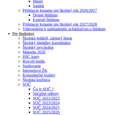
Masér
Sanitár
Prijímacie konanie pre školský rok 2026/2027
Denné štúdium
Externé štúdium
Prijímacie konanie pre školský rok 2027/2028
Videogaléria k nahliadnutiu uchádzačom o štúdium
Pre študentov
Školská jedáleň, zápisný lístok
Školský digitálny koordinátor
Školský psychológ
Maturita 2026
ISIC karty
Rozvrh hodín
Suplovanie
Internetová ŽK
Konzultačné hodiny
Školská knižnica
SOČ
Čo je SOČ ?
Súťažné odbory
SOČ 2022/2023
SOČ 2023/2024
SOČ 2024/2025
SOČ 2025/2026