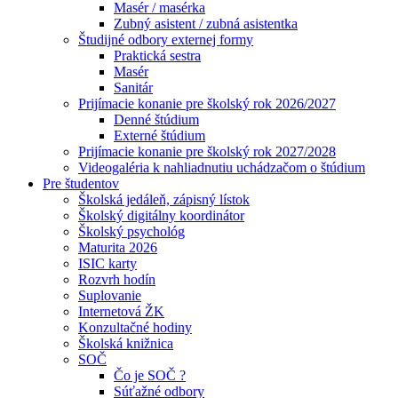
Masér / masérka
Zubný asistent / zubná asistentka
Študijné odbory externej formy
Praktická sestra
Masér
Sanitár
Prijímacie konanie pre školský rok 2026/2027
Denné štúdium
Externé štúdium
Prijímacie konanie pre školský rok 2027/2028
Videogaléria k nahliadnutiu uchádzačom o štúdium
Pre študentov
Školská jedáleň, zápisný lístok
Školský digitálny koordinátor
Školský psychológ
Maturita 2026
ISIC karty
Rozvrh hodín
Suplovanie
Internetová ŽK
Konzultačné hodiny
Školská knižnica
SOČ
Čo je SOČ ?
Súťažné odbory