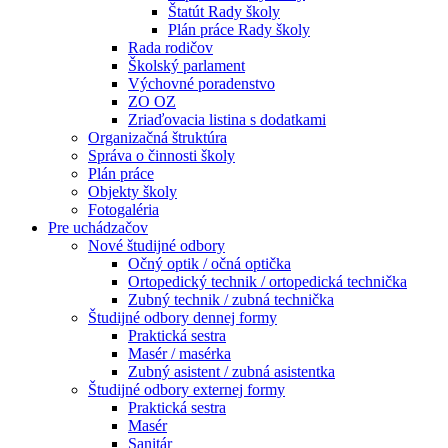
Štatút Rady školy
Plán práce Rady školy
Rada rodičov
Školský parlament
Výchovné poradenstvo
ZO OZ
Zriaďovacia listina s dodatkami
Organizačná štruktúra
Správa o činnosti školy
Plán práce
Objekty školy
Fotogaléria
Pre uchádzačov
Nové študijné odbory
Očný optik / očná optička
Ortopedický technik / ortopedická technička
Zubný technik / zubná technička
Študijné odbory dennej formy
Praktická sestra
Masér / masérka
Zubný asistent / zubná asistentka
Študijné odbory externej formy
Praktická sestra
Masér
Sanitár