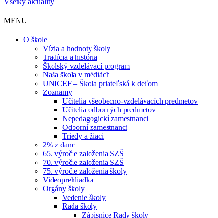
Všetky aktuality
MENU
O škole
Vízia a hodnoty školy
Tradícia a história
Školský vzdelávací program
Naša škola v médiách
UNICEF – Škola priateľská k deťom
Zoznamy
Učitelia všeobecno-vzdelávacích predmetov
Učitelia odborných predmetov
Nepedagogickí zamestnanci
Odborní zamestnanci
Triedy a žiaci
2% z dane
65. výročie založenia SZŠ
70. výročie založenia SZŠ
75. výročie založenia školy
Videoprehliadka
Orgány školy
Vedenie školy
Rada školy
Zápisnice Rady školy