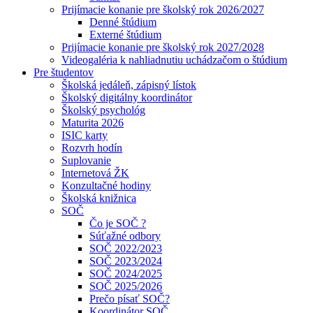
Prijímacie konanie pre školský rok 2026/2027
Denné štúdium
Externé štúdium
Prijímacie konanie pre školský rok 2027/2028
Videogaléria k nahliadnutiu uchádzačom o štúdium
Pre študentov
Školská jedáleň, zápisný lístok
Školský digitálny koordinátor
Školský psychológ
Maturita 2026
ISIC karty
Rozvrh hodín
Suplovanie
Internetová ŽK
Konzultačné hodiny
Školská knižnica
SOČ
Čo je SOČ ?
Súťažné odbory
SOČ 2022/2023
SOČ 2023/2024
SOČ 2024/2025
SOČ 2025/2026
Prečo písať SOČ?
Koordinátor SOČ