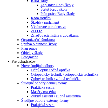
Rada školy
Zápisnice Rady školy
Štatút Rady školy
Plán práce Rady školy
Rada rodičov
Školský parlament
Výchovné poradenstvo
ZO OZ
Zriaďovacia listina s dodatkami
Organizačná štruktúra
Správa o činnosti školy
Plán práce
Objekty školy
Fotogaléria
Pre uchádzačov
Nové študijné odbory
Očný optik / očná optička
Ortopedický technik / ortopedická technička
Zubný technik / zubná technička
Študijné odbory dennej formy
Praktická sestra
Masér / masérka
Zubný asistent / zubná asistentka
Študijné odbory externej formy
Praktická sestra