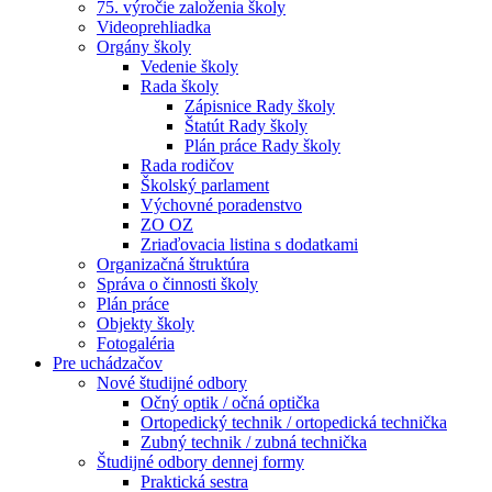
75. výročie založenia školy
Videoprehliadka
Orgány školy
Vedenie školy
Rada školy
Zápisnice Rady školy
Štatút Rady školy
Plán práce Rady školy
Rada rodičov
Školský parlament
Výchovné poradenstvo
ZO OZ
Zriaďovacia listina s dodatkami
Organizačná štruktúra
Správa o činnosti školy
Plán práce
Objekty školy
Fotogaléria
Pre uchádzačov
Nové študijné odbory
Očný optik / očná optička
Ortopedický technik / ortopedická technička
Zubný technik / zubná technička
Študijné odbory dennej formy
Praktická sestra