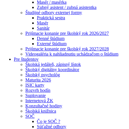
Masér / masérka
Zubný asistent / zubná asistentka
Študijné odbory externej formy
Praktická sestra
Masér
Sanitár
Prijímacie konanie pre školský rok 2026/2027
Denné štúdium
Externé štúdium
Prijímacie konanie pre školský rok 2027/2028
Videogaléria k nahliadnutiu uchádzačom o štúdium
Pre študentov
Školská jedáleň, zápisný lístok
Školský digitálny koordinátor
Školský psychológ
Maturita 2026
ISIC karty
Rozvrh hodín
Suplovanie
Internetová ŽK
Konzultačné hodiny
Školská knižnica
SOČ
Čo je SOČ ?
Súťažné odbory