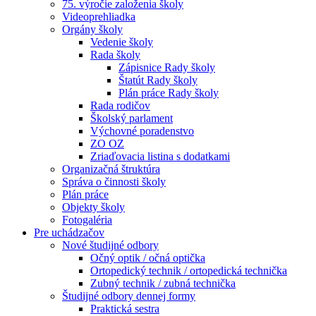
75. výročie založenia školy
Videoprehliadka
Orgány školy
Vedenie školy
Rada školy
Zápisnice Rady školy
Štatút Rady školy
Plán práce Rady školy
Rada rodičov
Školský parlament
Výchovné poradenstvo
ZO OZ
Zriaďovacia listina s dodatkami
Organizačná štruktúra
Správa o činnosti školy
Plán práce
Objekty školy
Fotogaléria
Pre uchádzačov
Nové študijné odbory
Očný optik / očná optička
Ortopedický technik / ortopedická technička
Zubný technik / zubná technička
Študijné odbory dennej formy
Praktická sestra