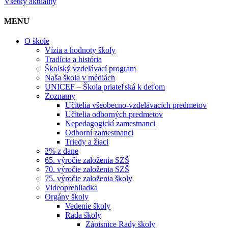
Všetky aktuality
MENU
O škole
Vízia a hodnoty školy
Tradícia a história
Školský vzdelávací program
Naša škola v médiách
UNICEF – Škola priateľská k deťom
Zoznamy
Učitelia všeobecno-vzdelávacích predmetov
Učitelia odborných predmetov
Nepedagogickí zamestnanci
Odborní zamestnanci
Triedy a žiaci
2% z dane
65. výročie založenia SZŠ
70. výročie založenia SZŠ
75. výročie založenia školy
Videoprehliadka
Orgány školy
Vedenie školy
Rada školy
Zápisnice Rady školy