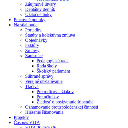
Záujmové útvary
Dentálny denník
Užitočné linky
Pracovné ponuky
Na stiahnutie
Poriadky
Štatúty a kolektívna zmluva
Objednávky
Faktúry
Zmluvy
Zápisnice
Pedagogická rada
Rada školy
Školský parlament
Súhrnné správy
Verejné obstarávanie
Tlačivá
Pre rodičov a žiakov
Pre učiteľov
Žiadosť o poskytnutie štipendia
Oznamovanie protispoločenskej činnosti
Hlásenie šikanovania
Projekty
Časopis VITA
VITA 2025/2026