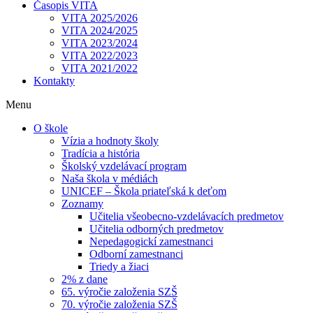
Časopis VITA
VITA 2025/2026
VITA 2024/2025
VITA 2023/2024
VITA 2022/2023
VITA 2021/2022
Kontakty
Menu
O škole
Vízia a hodnoty školy
Tradícia a história
Školský vzdelávací program
Naša škola v médiách
UNICEF – Škola priateľská k deťom
Zoznamy
Učitelia všeobecno-vzdelávacích predmetov
Učitelia odborných predmetov
Nepedagogickí zamestnanci
Odborní zamestnanci
Triedy a žiaci
2% z dane
65. výročie založenia SZŠ
70. výročie založenia SZŠ