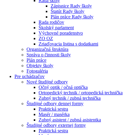
Rada školy
Zápisnice Rady školy
Štatút Rady školy
Plán práce Rady školy
Rada rodičov
Školský parlament
Výchovné poradenstvo
ZO OZ
Zriaďovacia listina s dodatkami
Organizačná štruktúra
Správa o činnosti školy
Plán práce
Objekty školy
Fotogaléria
Pre uchádzačov
Nové študijné odbory
Očný optik / očná optička
Ortopedický technik / ortopedická technička
Zubný technik / zubná technička
Študijné odbory dennej formy
Praktická sestra
Masér / masérka
Zubný asistent / zubná asistentka
Študijné odbory externej formy
Praktická sestra