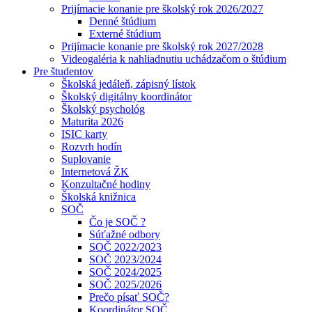
Prijímacie konanie pre školský rok 2026/2027
Denné štúdium
Externé štúdium
Prijímacie konanie pre školský rok 2027/2028
Videogaléria k nahliadnutiu uchádzačom o štúdium
Pre študentov
Školská jedáleň, zápisný lístok
Školský digitálny koordinátor
Školský psychológ
Maturita 2026
ISIC karty
Rozvrh hodín
Suplovanie
Internetová ŽK
Konzultačné hodiny
Školská knižnica
SOČ
Čo je SOČ ?
Súťažné odbory
SOČ 2022/2023
SOČ 2023/2024
SOČ 2024/2025
SOČ 2025/2026
Prečo písať SOČ?
Koordinátor SOČ