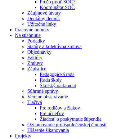
Prečo písať SOČ?
Koordinátor SOČ
Záujmové útvary
Dentálny denník
Užitočné linky
Pracovné ponuky
Na stiahnutie
Poriadky
Štatúty a kolektívna zmluva
Objednávky
Faktúry
Zmluvy
Zápisnice
Pedagogická rada
Rada školy
Školský parlament
Súhrnné správy
Verejné obstarávanie
Tlačivá
Pre rodičov a žiakov
Pre učiteľov
Žiadosť o poskytnutie štipendia
Oznamovanie protispoločenskej činnosti
Hlásenie šikanovania
Projekty