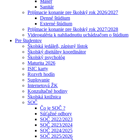
Masér
Sanitár
Prijímacie konanie pre školský rok 2026/2027
Denné štúdium
Externé štúdium
Prijímacie konanie pre školský rok 2027/2028
Videogaléria k nahliadnutiu uchádzačom o štúdium
Pre študentov
Školská jedáleň, zápisný lístok
Školský digitálny koordinátor
Školský psychológ
Maturita 2026
ISIC karty
Rozvrh hodín
Suplovanie
Internetová ŽK
Konzultačné hodiny
Školská knižnica
SOČ
Čo je SOČ ?
Súťažné odbory
SOČ 2022/2023
SOČ 2023/2024
SOČ 2024/2025
SOČ 2025/2026