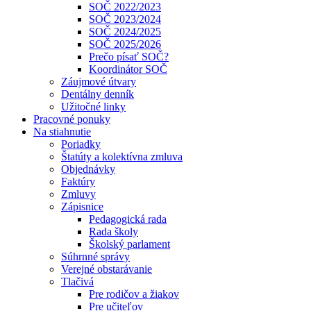
SOČ 2022/2023
SOČ 2023/2024
SOČ 2024/2025
SOČ 2025/2026
Prečo písať SOČ?
Koordinátor SOČ
Záujmové útvary
Dentálny denník
Užitočné linky
Pracovné ponuky
Na stiahnutie
Poriadky
Štatúty a kolektívna zmluva
Objednávky
Faktúry
Zmluvy
Zápisnice
Pedagogická rada
Rada školy
Školský parlament
Súhrnné správy
Verejné obstarávanie
Tlačivá
Pre rodičov a žiakov
Pre učiteľov