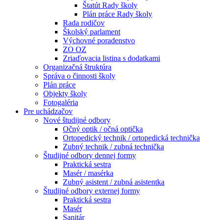
Štatút Rady školy
Plán práce Rady školy
Rada rodičov
Školský parlament
Výchovné poradenstvo
ZO OZ
Zriaďovacia listina s dodatkami
Organizačná štruktúra
Správa o činnosti školy
Plán práce
Objekty školy
Fotogaléria
Pre uchádzačov
Nové študijné odbory
Očný optik / očná optička
Ortopedický technik / ortopedická technička
Zubný technik / zubná technička
Študijné odbory dennej formy
Praktická sestra
Masér / masérka
Zubný asistent / zubná asistentka
Študijné odbory externej formy
Praktická sestra
Masér
Sanitár