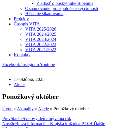
Žiadosť o poskytnutie štipendia
Oznamovanie protispoločenskej činnosti
Hlásenie šikanovania
Projekty
Časopis VITA
VITA 2025/2026
VITA 2024/2025
VITA 2023/2024
VITA 2022/2023
VITA 2021/2022
Kontakty
Facebook
Instagram
Youtube
17 októbra, 2025
Akcie
Ponožkový október
Úvod
»
Aktuality
»
Akcie
»
Ponožkový október
Prev
Staršie
Svetový deň umývania rúk
Novšie
Burza informácii – Krajská knižnica P.O.H.
Ďalšie