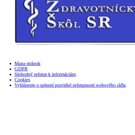
Mapa stránok
GDPR
Slobodný prístup k informáciám
Cookies
Vyhlásenie o splnení pravidiel prístupnosti webového sídla