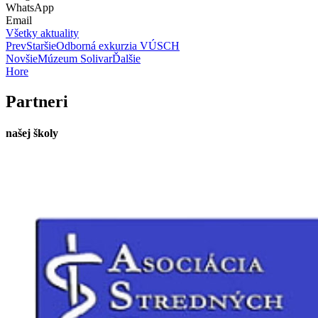
WhatsApp
Email
Všetky aktuality
Prev
Staršie
Odborná exkurzia VÚSCH
Novšie
Múzeum Solivar
Ďalšie
Hore
Partneri
našej školy