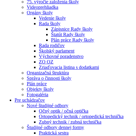
75. výročie založenia školy
Videoprehliadka
Orgány školy
Vedenie školy
Rada školy
Zápisnice Rady školy
Štatút Rady školy
Plán práce Rady školy
Rada rodičov
Školský parlament
Výchovné poradenstvo
ZO OZ
Zriaďovacia listina s dodatkami
Organizačná štruktúra
Správa o činnosti školy
Plán práce
Objekty školy
Fotogaléria
Pre uchádzačov
Nové študijné odbory
Očný optik / očná optička
Ortopedický technik / ortopedická technička
Zubný technik / zubná technička
Študijné odbory dennej formy
Praktická sestra