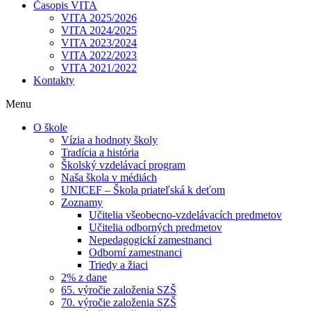
Časopis VITA
VITA 2025/2026
VITA 2024/2025
VITA 2023/2024
VITA 2022/2023
VITA 2021/2022
Kontakty
Menu
O škole
Vízia a hodnoty školy
Tradícia a história
Školský vzdelávací program
Naša škola v médiách
UNICEF – Škola priateľská k deťom
Zoznamy
Učitelia všeobecno-vzdelávacích predmetov
Učitelia odborných predmetov
Nepedagogickí zamestnanci
Odborní zamestnanci
Triedy a žiaci
2% z dane
65. výročie založenia SZŠ
70. výročie založenia SZŠ