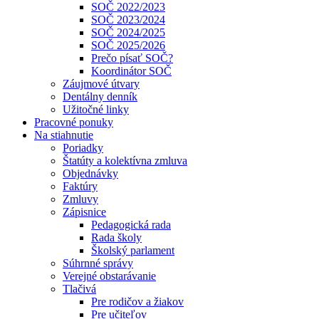
SOČ 2022/2023
SOČ 2023/2024
SOČ 2024/2025
SOČ 2025/2026
Prečo písať SOČ?
Koordinátor SOČ
Záujmové útvary
Dentálny denník
Užitočné linky
Pracovné ponuky
Na stiahnutie
Poriadky
Štatúty a kolektívna zmluva
Objednávky
Faktúry
Zmluvy
Zápisnice
Pedagogická rada
Rada školy
Školský parlament
Súhrnné správy
Verejné obstarávanie
Tlačivá
Pre rodičov a žiakov
Pre učiteľov