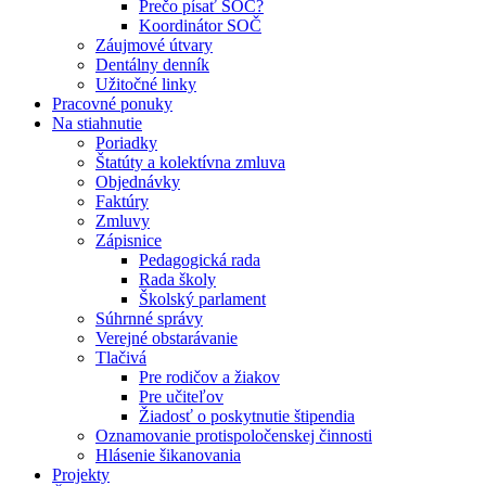
Prečo písať SOČ?
Koordinátor SOČ
Záujmové útvary
Dentálny denník
Užitočné linky
Pracovné ponuky
Na stiahnutie
Poriadky
Štatúty a kolektívna zmluva
Objednávky
Faktúry
Zmluvy
Zápisnice
Pedagogická rada
Rada školy
Školský parlament
Súhrnné správy
Verejné obstarávanie
Tlačivá
Pre rodičov a žiakov
Pre učiteľov
Žiadosť o poskytnutie štipendia
Oznamovanie protispoločenskej činnosti
Hlásenie šikanovania
Projekty