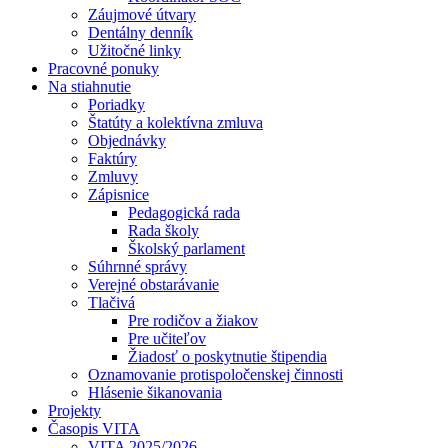
Záujmové útvary
Dentálny denník
Užitočné linky
Pracovné ponuky
Na stiahnutie
Poriadky
Štatúty a kolektívna zmluva
Objednávky
Faktúry
Zmluvy
Zápisnice
Pedagogická rada
Rada školy
Školský parlament
Súhrnné správy
Verejné obstarávanie
Tlačivá
Pre rodičov a žiakov
Pre učiteľov
Žiadosť o poskytnutie štipendia
Oznamovanie protispoločenskej činnosti
Hlásenie šikanovania
Projekty
Časopis VITA
VITA 2025/2026