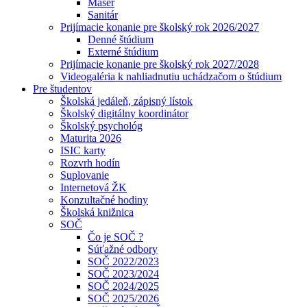
Masér
Sanitár
Prijímacie konanie pre školský rok 2026/2027
Denné štúdium
Externé štúdium
Prijímacie konanie pre školský rok 2027/2028
Videogaléria k nahliadnutiu uchádzačom o štúdium
Pre študentov
Školská jedáleň, zápisný lístok
Školský digitálny koordinátor
Školský psychológ
Maturita 2026
ISIC karty
Rozvrh hodín
Suplovanie
Internetová ŽK
Konzultačné hodiny
Školská knižnica
SOČ
Čo je SOČ ?
Súťažné odbory
SOČ 2022/2023
SOČ 2023/2024
SOČ 2024/2025
SOČ 2025/2026