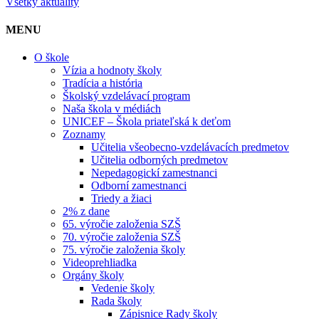
Všetky aktuality
MENU
O škole
Vízia a hodnoty školy
Tradícia a história
Školský vzdelávací program
Naša škola v médiách
UNICEF – Škola priateľská k deťom
Zoznamy
Učitelia všeobecno-vzdelávacích predmetov
Učitelia odborných predmetov
Nepedagogickí zamestnanci
Odborní zamestnanci
Triedy a žiaci
2% z dane
65. výročie založenia SZŠ
70. výročie založenia SZŠ
75. výročie založenia školy
Videoprehliadka
Orgány školy
Vedenie školy
Rada školy
Zápisnice Rady školy