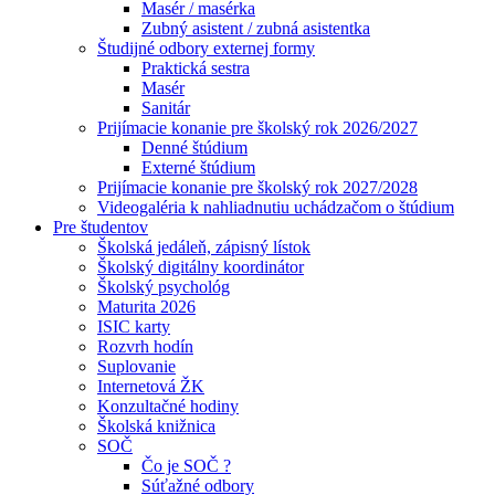
Masér / masérka
Zubný asistent / zubná asistentka
Študijné odbory externej formy
Praktická sestra
Masér
Sanitár
Prijímacie konanie pre školský rok 2026/2027
Denné štúdium
Externé štúdium
Prijímacie konanie pre školský rok 2027/2028
Videogaléria k nahliadnutiu uchádzačom o štúdium
Pre študentov
Školská jedáleň, zápisný lístok
Školský digitálny koordinátor
Školský psychológ
Maturita 2026
ISIC karty
Rozvrh hodín
Suplovanie
Internetová ŽK
Konzultačné hodiny
Školská knižnica
SOČ
Čo je SOČ ?
Súťažné odbory