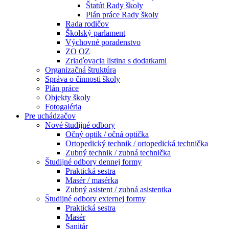
Štatút Rady školy
Plán práce Rady školy
Rada rodičov
Školský parlament
Výchovné poradenstvo
ZO OZ
Zriaďovacia listina s dodatkami
Organizačná štruktúra
Správa o činnosti školy
Plán práce
Objekty školy
Fotogaléria
Pre uchádzačov
Nové študijné odbory
Očný optik / očná optička
Ortopedický technik / ortopedická technička
Zubný technik / zubná technička
Študijné odbory dennej formy
Praktická sestra
Masér / masérka
Zubný asistent / zubná asistentka
Študijné odbory externej formy
Praktická sestra
Masér
Sanitár