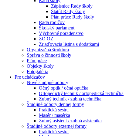
Rada školy
Zápisnice Rady školy
Štatút Rady školy
Plán práce Rady školy
Rada rodičov
Školský parlament
Výchovné poradenstvo
ZO OZ
Zriaďovacia listina s dodatkami
Organizačná štruktúra
Správa o činnosti školy
Plán práce
Objekty školy
Fotogaléria
Pre uchádzačov
Nové študijné odbory
Očný optik / očná optička
Ortopedický technik / ortopedická technička
Zubný technik / zubná technička
Študijné odbory dennej formy
Praktická sestra
Masér / masérka
Zubný asistent / zubná asistentka
Študijné odbory externej formy
Praktická sestra