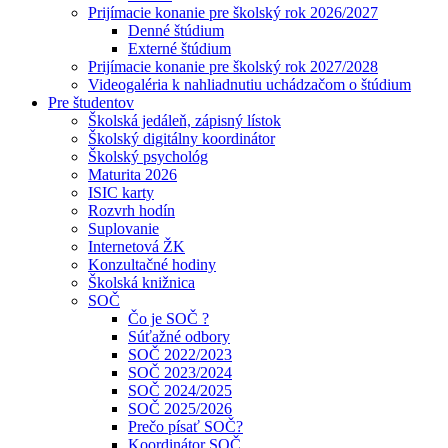
Prijímacie konanie pre školský rok 2026/2027
Denné štúdium
Externé štúdium
Prijímacie konanie pre školský rok 2027/2028
Videogaléria k nahliadnutiu uchádzačom o štúdium
Pre študentov
Školská jedáleň, zápisný lístok
Školský digitálny koordinátor
Školský psychológ
Maturita 2026
ISIC karty
Rozvrh hodín
Suplovanie
Internetová ŽK
Konzultačné hodiny
Školská knižnica
SOČ
Čo je SOČ ?
Súťažné odbory
SOČ 2022/2023
SOČ 2023/2024
SOČ 2024/2025
SOČ 2025/2026
Prečo písať SOČ?
Koordinátor SOČ