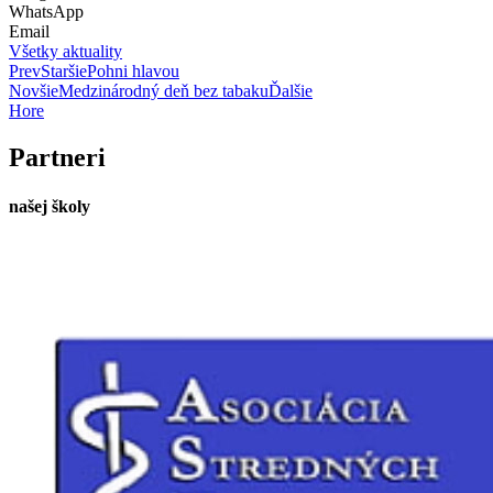
WhatsApp
Email
Všetky aktuality
Prev
Staršie
Pohni hlavou
Novšie
Medzinárodný deň bez tabaku
Ďalšie
Hore
Partneri
našej školy