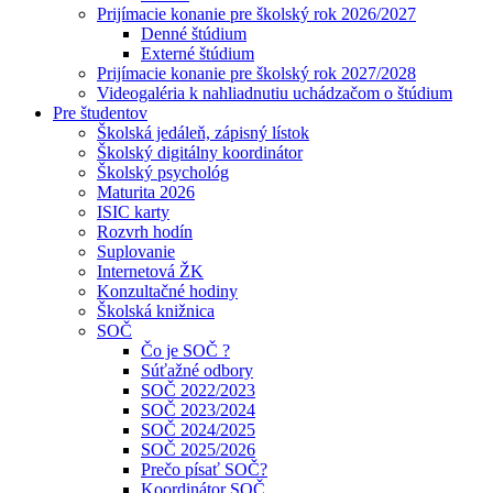
Prijímacie konanie pre školský rok 2026/2027
Denné štúdium
Externé štúdium
Prijímacie konanie pre školský rok 2027/2028
Videogaléria k nahliadnutiu uchádzačom o štúdium
Pre študentov
Školská jedáleň, zápisný lístok
Školský digitálny koordinátor
Školský psychológ
Maturita 2026
ISIC karty
Rozvrh hodín
Suplovanie
Internetová ŽK
Konzultačné hodiny
Školská knižnica
SOČ
Čo je SOČ ?
Súťažné odbory
SOČ 2022/2023
SOČ 2023/2024
SOČ 2024/2025
SOČ 2025/2026
Prečo písať SOČ?
Koordinátor SOČ