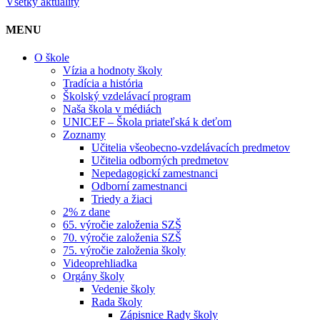
Všetky aktuality
MENU
O škole
Vízia a hodnoty školy
Tradícia a história
Školský vzdelávací program
Naša škola v médiách
UNICEF – Škola priateľská k deťom
Zoznamy
Učitelia všeobecno-vzdelávacích predmetov
Učitelia odborných predmetov
Nepedagogickí zamestnanci
Odborní zamestnanci
Triedy a žiaci
2% z dane
65. výročie založenia SZŠ
70. výročie založenia SZŠ
75. výročie založenia školy
Videoprehliadka
Orgány školy
Vedenie školy
Rada školy
Zápisnice Rady školy