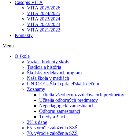
Časopis VITA
VITA 2025/2026
VITA 2024/2025
VITA 2023/2024
VITA 2022/2023
VITA 2021/2022
Kontakty
Menu
O škole
Vízia a hodnoty školy
Tradícia a história
Školský vzdelávací program
Naša škola v médiách
UNICEF – Škola priateľská k deťom
Zoznamy
Učitelia všeobecno-vzdelávacích predmetov
Učitelia odborných predmetov
Nepedagogickí zamestnanci
Odborní zamestnanci
Triedy a žiaci
2% z dane
65. výročie založenia SZŠ
70. výročie založenia SZŠ