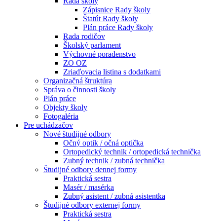
Rada školy
Zápisnice Rady školy
Štatút Rady školy
Plán práce Rady školy
Rada rodičov
Školský parlament
Výchovné poradenstvo
ZO OZ
Zriaďovacia listina s dodatkami
Organizačná štruktúra
Správa o činnosti školy
Plán práce
Objekty školy
Fotogaléria
Pre uchádzačov
Nové študijné odbory
Očný optik / očná optička
Ortopedický technik / ortopedická technička
Zubný technik / zubná technička
Študijné odbory dennej formy
Praktická sestra
Masér / masérka
Zubný asistent / zubná asistentka
Študijné odbory externej formy
Praktická sestra