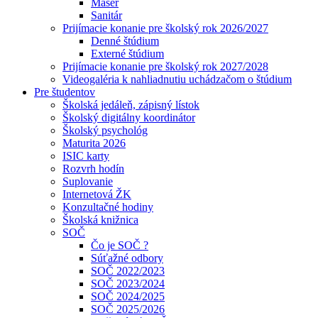
Masér
Sanitár
Prijímacie konanie pre školský rok 2026/2027
Denné štúdium
Externé štúdium
Prijímacie konanie pre školský rok 2027/2028
Videogaléria k nahliadnutiu uchádzačom o štúdium
Pre študentov
Školská jedáleň, zápisný lístok
Školský digitálny koordinátor
Školský psychológ
Maturita 2026
ISIC karty
Rozvrh hodín
Suplovanie
Internetová ŽK
Konzultačné hodiny
Školská knižnica
SOČ
Čo je SOČ ?
Súťažné odbory
SOČ 2022/2023
SOČ 2023/2024
SOČ 2024/2025
SOČ 2025/2026