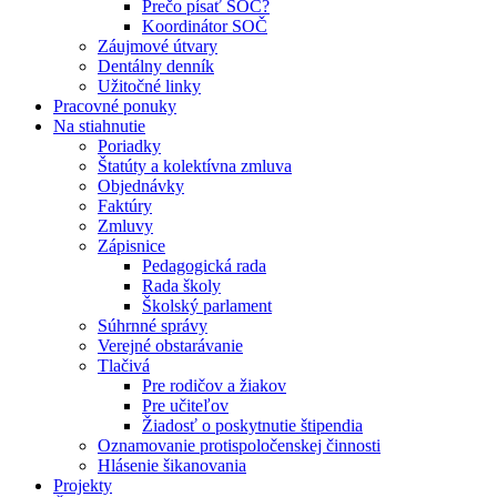
Prečo písať SOČ?
Koordinátor SOČ
Záujmové útvary
Dentálny denník
Užitočné linky
Pracovné ponuky
Na stiahnutie
Poriadky
Štatúty a kolektívna zmluva
Objednávky
Faktúry
Zmluvy
Zápisnice
Pedagogická rada
Rada školy
Školský parlament
Súhrnné správy
Verejné obstarávanie
Tlačivá
Pre rodičov a žiakov
Pre učiteľov
Žiadosť o poskytnutie štipendia
Oznamovanie protispoločenskej činnosti
Hlásenie šikanovania
Projekty