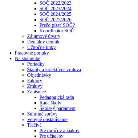
SOČ 2022/2023
SOČ 2023/2024
SOČ 2024/2025
SOČ 2025/2026
Prečo písať SOČ?
Koordinátor SOČ
Záujmové útvary
Dentálny denník
Užitočné linky
Pracovné ponuky
Na stiahnutie
Poriadky
Štatúty a kolektívna zmluva
Objednávky
Faktúry
Zmluvy
Zápisnice
Pedagogická rada
Rada školy
Školský parlament
Súhrnné správy
Verejné obstarávanie
Tlačivá
Pre rodičov a žiakov
Pre učiteľov