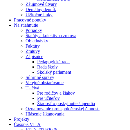
Záujmové útvary
Dentálny denník
Užitočné linky
Pracovné ponuky
Na stiahnutie
Poriadky
Štatúty a kolektívna zmluva
Objednávky
Faktúry
Zmluvy
Zápisnice
Pedagogická rada
Rada školy
Školský parlament
Súhrnné správy
Verejné obstarávanie
Tlačivá
Pre rodičov a žiakov
Pre učiteľov
Žiadosť o poskytnutie štipendia
Oznamovanie protispoločenskej činnosti
Hlásenie šikanovania
Projekty
Časopis VITA
VITA 2025/2026