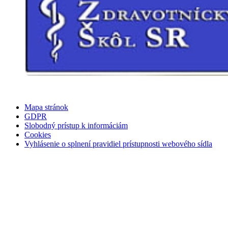
Mapa stránok
GDPR
Slobodný prístup k informáciám
Cookies
Vyhlásenie o splnení pravidiel prístupnosti webového sídla