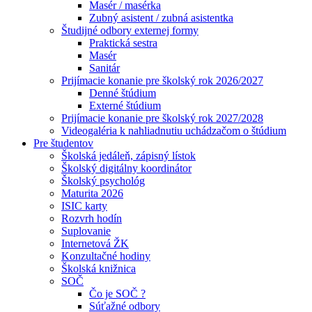
Masér / masérka
Zubný asistent / zubná asistentka
Študijné odbory externej formy
Praktická sestra
Masér
Sanitár
Prijímacie konanie pre školský rok 2026/2027
Denné štúdium
Externé štúdium
Prijímacie konanie pre školský rok 2027/2028
Videogaléria k nahliadnutiu uchádzačom o štúdium
Pre študentov
Školská jedáleň, zápisný lístok
Školský digitálny koordinátor
Školský psychológ
Maturita 2026
ISIC karty
Rozvrh hodín
Suplovanie
Internetová ŽK
Konzultačné hodiny
Školská knižnica
SOČ
Čo je SOČ ?
Súťažné odbory