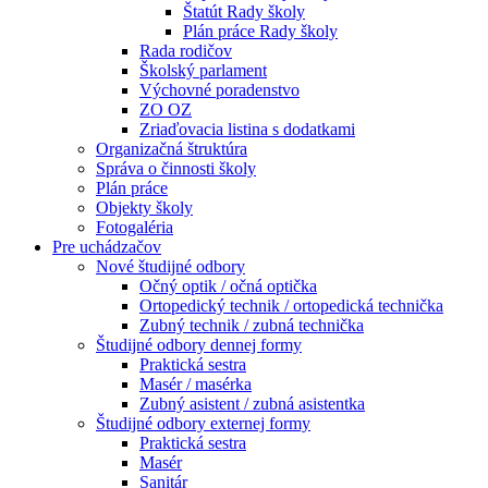
Štatút Rady školy
Plán práce Rady školy
Rada rodičov
Školský parlament
Výchovné poradenstvo
ZO OZ
Zriaďovacia listina s dodatkami
Organizačná štruktúra
Správa o činnosti školy
Plán práce
Objekty školy
Fotogaléria
Pre uchádzačov
Nové študijné odbory
Očný optik / očná optička
Ortopedický technik / ortopedická technička
Zubný technik / zubná technička
Študijné odbory dennej formy
Praktická sestra
Masér / masérka
Zubný asistent / zubná asistentka
Študijné odbory externej formy
Praktická sestra
Masér
Sanitár