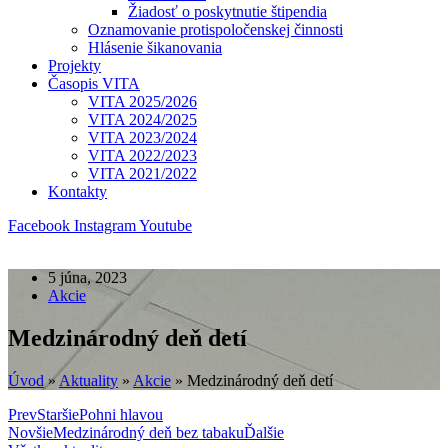
Žiadosť o poskytnutie štipendia
Oznamovanie protispoločenskej činnosti
Hlásenie šikanovania
Projekty
Časopis VITA
VITA 2025/2026
VITA 2024/2025
VITA 2023/2024
VITA 2022/2023
VITA 2021/2022
Kontakty
Facebook
Instagram
Youtube
5 júna, 2023
Akcie
Medzinárodný deň detí
Úvod
»
Aktuality
»
Akcie
»
Medzinárodný deň detí
Prev
Staršie
Pohni hlavou
Novšie
Medzinárodný deň bez tabaku
Ďalšie