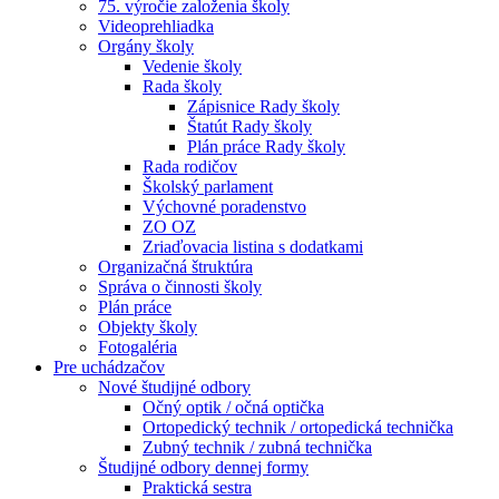
75. výročie založenia školy
Videoprehliadka
Orgány školy
Vedenie školy
Rada školy
Zápisnice Rady školy
Štatút Rady školy
Plán práce Rady školy
Rada rodičov
Školský parlament
Výchovné poradenstvo
ZO OZ
Zriaďovacia listina s dodatkami
Organizačná štruktúra
Správa o činnosti školy
Plán práce
Objekty školy
Fotogaléria
Pre uchádzačov
Nové študijné odbory
Očný optik / očná optička
Ortopedický technik / ortopedická technička
Zubný technik / zubná technička
Študijné odbory dennej formy
Praktická sestra