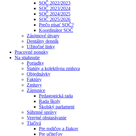
SOČ 2022/2023
SOČ 2023/2024
SOČ 2024/2025
SOČ 2025/2026
Prečo písať SOČ?
Koordinátor SOČ
Záujmové útvary
Dentálny denník
Užitočné linky
Pracovné ponuky
Na stiahnutie
Poriadky
Štatúty a kolektívna zmluva
Objednávky
Faktúry
Zmluvy
Zápisnice
Pedagogická rada
Rada školy
Školský parlament
Súhrnné správy
Verejné obstarávanie
Tlačivá
Pre rodičov a žiakov
Pre učiteľov