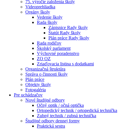
75. výročie založenia školy
Videoprehliadka
Orgány školy
Vedenie školy
Rada školy
Zápisnice Rady školy
Štatút Rady školy
Plán práce Rady školy
Rada rodičov
Školský parlament
Výchovné poradenstvo
ZO OZ
Zriaďovacia listina s dodatkami
Organizačná štruktúra
Správa o činnosti školy
Plán práce
Objekty školy
Fotogaléria
Pre uchádzačov
Nové študijné odbory
Očný optik / očná optička
Ortopedický technik / ortopedická technička
Zubný technik / zubná technička
Študijné odbory dennej formy
Praktická sestra