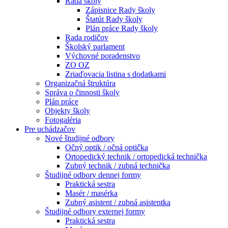
Rada školy
Zápisnice Rady školy
Štatút Rady školy
Plán práce Rady školy
Rada rodičov
Školský parlament
Výchovné poradenstvo
ZO OZ
Zriaďovacia listina s dodatkami
Organizačná štruktúra
Správa o činnosti školy
Plán práce
Objekty školy
Fotogaléria
Pre uchádzačov
Nové študijné odbory
Očný optik / očná optička
Ortopedický technik / ortopedická technička
Zubný technik / zubná technička
Študijné odbory dennej formy
Praktická sestra
Masér / masérka
Zubný asistent / zubná asistentka
Študijné odbory externej formy
Praktická sestra