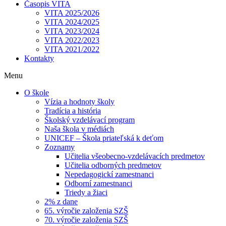
Časopis VITA
VITA 2025/2026
VITA 2024/2025
VITA 2023/2024
VITA 2022/2023
VITA 2021/2022
Kontakty
Menu
O škole
Vízia a hodnoty školy
Tradícia a história
Školský vzdelávací program
Naša škola v médiách
UNICEF – Škola priateľská k deťom
Zoznamy
Učitelia všeobecno-vzdelávacích predmetov
Učitelia odborných predmetov
Nepedagogickí zamestnanci
Odborní zamestnanci
Triedy a žiaci
2% z dane
65. výročie založenia SZŠ
70. výročie založenia SZŠ