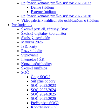
Prijímacie konanie pre školský rok 2026/2027
Denné štúdium
Externé štúdium
Prijímacie konanie pre školský rok 2027/2028
Videogaléria k nahliadnutiu uchádzačom o štúdium
Pre študentov
Školská jedáleň, zápisný lístok
Školský digitálny koordinátor
Školský psychológ
Maturita 2026
ISIC karty
Rozvrh hodín
Suplovanie
Internetová ŽK
Konzultačné hodiny
Školská knižnica
SOČ
Čo je SOČ ?
Súťažné odbory
SOČ 2022/2023
SOČ 2023/2024
SOČ 2024/2025
SOČ 2025/2026
Prečo písať SOČ?
Koordinátor SOČ