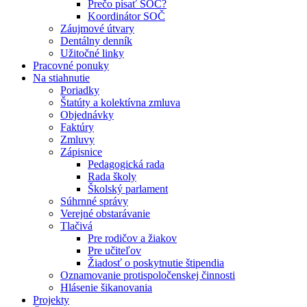
Prečo písať SOČ?
Koordinátor SOČ
Záujmové útvary
Dentálny denník
Užitočné linky
Pracovné ponuky
Na stiahnutie
Poriadky
Štatúty a kolektívna zmluva
Objednávky
Faktúry
Zmluvy
Zápisnice
Pedagogická rada
Rada školy
Školský parlament
Súhrnné správy
Verejné obstarávanie
Tlačivá
Pre rodičov a žiakov
Pre učiteľov
Žiadosť o poskytnutie štipendia
Oznamovanie protispoločenskej činnosti
Hlásenie šikanovania
Projekty