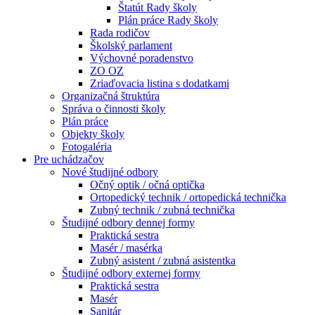
Štatút Rady školy
Plán práce Rady školy
Rada rodičov
Školský parlament
Výchovné poradenstvo
ZO OZ
Zriaďovacia listina s dodatkami
Organizačná štruktúra
Správa o činnosti školy
Plán práce
Objekty školy
Fotogaléria
Pre uchádzačov
Nové študijné odbory
Očný optik / očná optička
Ortopedický technik / ortopedická technička
Zubný technik / zubná technička
Študijné odbory dennej formy
Praktická sestra
Masér / masérka
Zubný asistent / zubná asistentka
Študijné odbory externej formy
Praktická sestra
Masér
Sanitár