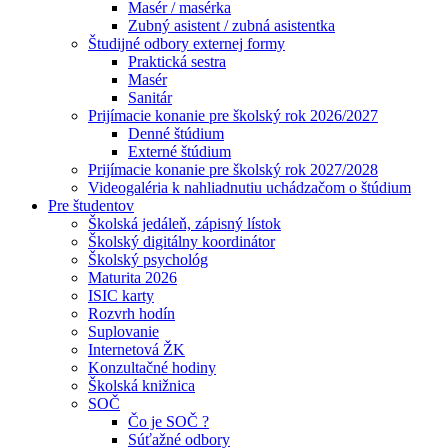
Masér / masérka
Zubný asistent / zubná asistentka
Študijné odbory externej formy
Praktická sestra
Masér
Sanitár
Prijímacie konanie pre školský rok 2026/2027
Denné štúdium
Externé štúdium
Prijímacie konanie pre školský rok 2027/2028
Videogaléria k nahliadnutiu uchádzačom o štúdium
Pre študentov
Školská jedáleň, zápisný lístok
Školský digitálny koordinátor
Školský psychológ
Maturita 2026
ISIC karty
Rozvrh hodín
Suplovanie
Internetová ŽK
Konzultačné hodiny
Školská knižnica
SOČ
Čo je SOČ ?
Súťažné odbory