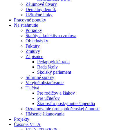
Záujmové útvary
Dentálny denník
Užitočné linky
Pracovné ponuky
Na stiahnutie
Poriadky
Štatúty a kolektívna zmluva
Objednávky
Faktúry
Zmluvy
Zápisnice
Pedagogická rada
Rada školy
Školský parlament
Súhrnné správy
Verejné obstarávanie
Tlačivá
Pre rodičov a žiakov
Pre učiteľov
Žiadosť o poskytnutie štipendia
Oznamovanie protispoločenskej činnosti
Hlásenie šikanovania
Projekty
Časopis VITA
VITA 2025/2026