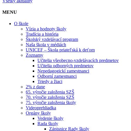
Všetky aktuality
MENU
O škole
Vízia a hodnoty školy
Tradícia a história
Školský vzdelávací program
Naša škola v médiách
UNICEF – Škola priateľská k deťom
Zoznamy
Učitelia všeobecno-vzdelávacích predmetov
Učitelia odborných predmetov
Nepedagogickí zamestnanci
Odborní zamestnanci
Triedy a žiaci
2% z dane
65. výročie založenia SZŠ
70. výročie založenia SZŠ
75. výročie založenia školy
Videoprehliadka
Orgány školy
Vedenie školy
Rada školy
Zápisnice Rady školy