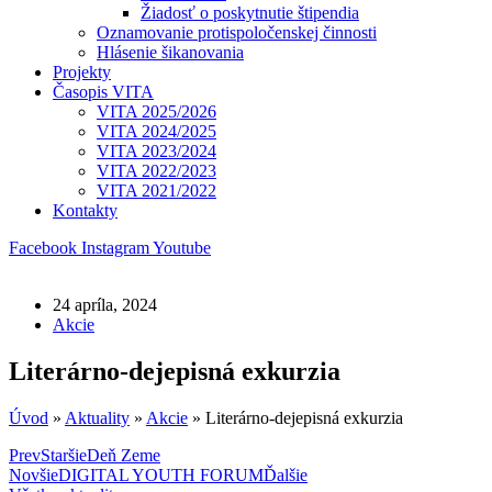
Žiadosť o poskytnutie štipendia
Oznamovanie protispoločenskej činnosti
Hlásenie šikanovania
Projekty
Časopis VITA
VITA 2025/2026
VITA 2024/2025
VITA 2023/2024
VITA 2022/2023
VITA 2021/2022
Kontakty
Facebook
Instagram
Youtube
24 apríla, 2024
Akcie
Literárno-dejepisná exkurzia
Úvod
»
Aktuality
»
Akcie
»
Literárno-dejepisná exkurzia
Prev
Staršie
Deň Zeme
Novšie
DIGITAL YOUTH FORUM
Ďalšie