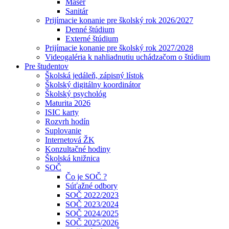
Masér
Sanitár
Prijímacie konanie pre školský rok 2026/2027
Denné štúdium
Externé štúdium
Prijímacie konanie pre školský rok 2027/2028
Videogaléria k nahliadnutiu uchádzačom o štúdium
Pre študentov
Školská jedáleň, zápisný lístok
Školský digitálny koordinátor
Školský psychológ
Maturita 2026
ISIC karty
Rozvrh hodín
Suplovanie
Internetová ŽK
Konzultačné hodiny
Školská knižnica
SOČ
Čo je SOČ ?
Súťažné odbory
SOČ 2022/2023
SOČ 2023/2024
SOČ 2024/2025
SOČ 2025/2026