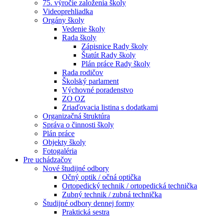
75. výročie založenia školy
Videoprehliadka
Orgány školy
Vedenie školy
Rada školy
Zápisnice Rady školy
Štatút Rady školy
Plán práce Rady školy
Rada rodičov
Školský parlament
Výchovné poradenstvo
ZO OZ
Zriaďovacia listina s dodatkami
Organizačná štruktúra
Správa o činnosti školy
Plán práce
Objekty školy
Fotogaléria
Pre uchádzačov
Nové študijné odbory
Očný optik / očná optička
Ortopedický technik / ortopedická technička
Zubný technik / zubná technička
Študijné odbory dennej formy
Praktická sestra