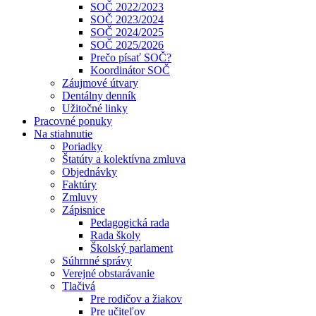
SOČ 2022/2023
SOČ 2023/2024
SOČ 2024/2025
SOČ 2025/2026
Prečo písať SOČ?
Koordinátor SOČ
Záujmové útvary
Dentálny denník
Užitočné linky
Pracovné ponuky
Na stiahnutie
Poriadky
Štatúty a kolektívna zmluva
Objednávky
Faktúry
Zmluvy
Zápisnice
Pedagogická rada
Rada školy
Školský parlament
Súhrnné správy
Verejné obstarávanie
Tlačivá
Pre rodičov a žiakov
Pre učiteľov