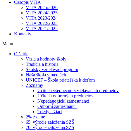
Časopis VITA
VITA 2025/2026
VITA 2024/2025
VITA 2023/2024
VITA 2022/2023
VITA 2021/2022
Kontakty
Menu
O škole
Vízia a hodnoty školy
Tradícia a história
Školský vzdelávací program
Naša škola v médiách
UNICEF – Škola priateľská k deťom
Zoznamy
Učitelia všeobecno-vzdelávacích predmetov
Učitelia odborných predmetov
Nepedagogickí zamestnanci
Odborní zamestnanci
Triedy a žiaci
2% z dane
65. výročie založenia SZŠ
70. výročie založenia SZŠ