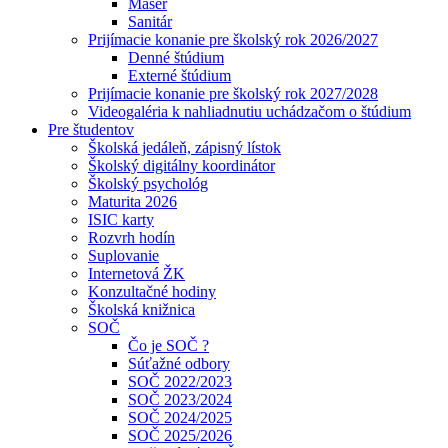
Masér
Sanitár
Prijímacie konanie pre školský rok 2026/2027
Denné štúdium
Externé štúdium
Prijímacie konanie pre školský rok 2027/2028
Videogaléria k nahliadnutiu uchádzačom o štúdium
Pre študentov
Školská jedáleň, zápisný lístok
Školský digitálny koordinátor
Školský psychológ
Maturita 2026
ISIC karty
Rozvrh hodín
Suplovanie
Internetová ŽK
Konzultačné hodiny
Školská knižnica
SOČ
Čo je SOČ ?
Súťažné odbory
SOČ 2022/2023
SOČ 2023/2024
SOČ 2024/2025
SOČ 2025/2026