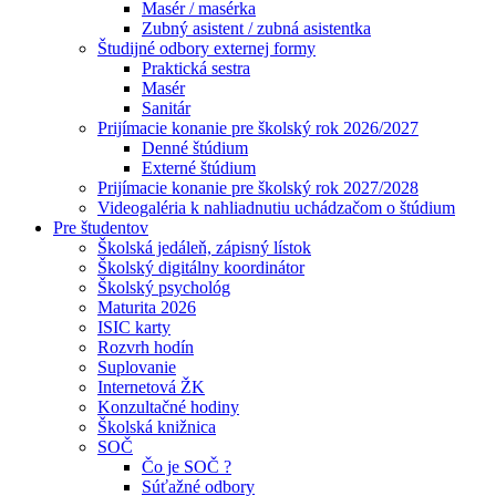
Masér / masérka
Zubný asistent / zubná asistentka
Študijné odbory externej formy
Praktická sestra
Masér
Sanitár
Prijímacie konanie pre školský rok 2026/2027
Denné štúdium
Externé štúdium
Prijímacie konanie pre školský rok 2027/2028
Videogaléria k nahliadnutiu uchádzačom o štúdium
Pre študentov
Školská jedáleň, zápisný lístok
Školský digitálny koordinátor
Školský psychológ
Maturita 2026
ISIC karty
Rozvrh hodín
Suplovanie
Internetová ŽK
Konzultačné hodiny
Školská knižnica
SOČ
Čo je SOČ ?
Súťažné odbory