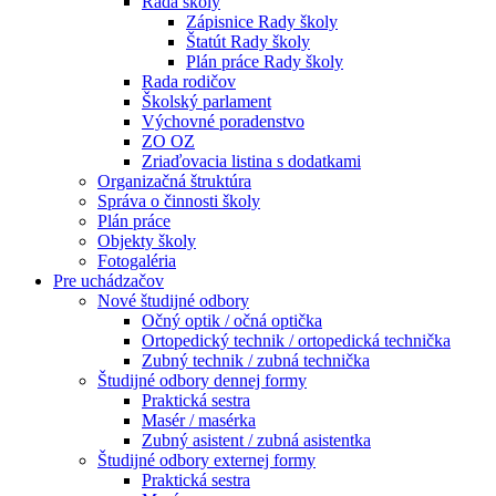
Rada školy
Zápisnice Rady školy
Štatút Rady školy
Plán práce Rady školy
Rada rodičov
Školský parlament
Výchovné poradenstvo
ZO OZ
Zriaďovacia listina s dodatkami
Organizačná štruktúra
Správa o činnosti školy
Plán práce
Objekty školy
Fotogaléria
Pre uchádzačov
Nové študijné odbory
Očný optik / očná optička
Ortopedický technik / ortopedická technička
Zubný technik / zubná technička
Študijné odbory dennej formy
Praktická sestra
Masér / masérka
Zubný asistent / zubná asistentka
Študijné odbory externej formy
Praktická sestra