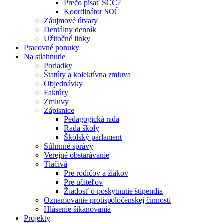
Prečo písať SOČ?
Koordinátor SOČ
Záujmové útvary
Dentálny denník
Užitočné linky
Pracovné ponuky
Na stiahnutie
Poriadky
Štatúty a kolektívna zmluva
Objednávky
Faktúry
Zmluvy
Zápisnice
Pedagogická rada
Rada školy
Školský parlament
Súhrnné správy
Verejné obstarávanie
Tlačivá
Pre rodičov a žiakov
Pre učiteľov
Žiadosť o poskytnutie štipendia
Oznamovanie protispoločenskej činnosti
Hlásenie šikanovania
Projekty