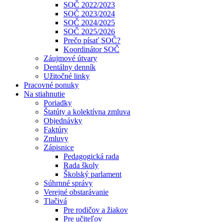
SOČ 2022/2023
SOČ 2023/2024
SOČ 2024/2025
SOČ 2025/2026
Prečo písať SOČ?
Koordinátor SOČ
Záujmové útvary
Dentálny denník
Užitočné linky
Pracovné ponuky
Na stiahnutie
Poriadky
Štatúty a kolektívna zmluva
Objednávky
Faktúry
Zmluvy
Zápisnice
Pedagogická rada
Rada školy
Školský parlament
Súhrnné správy
Verejné obstarávanie
Tlačivá
Pre rodičov a žiakov
Pre učiteľov