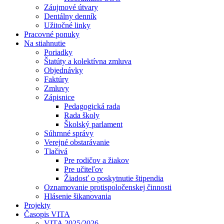
Záujmové útvary
Dentálny denník
Užitočné linky
Pracovné ponuky
Na stiahnutie
Poriadky
Štatúty a kolektívna zmluva
Objednávky
Faktúry
Zmluvy
Zápisnice
Pedagogická rada
Rada školy
Školský parlament
Súhrnné správy
Verejné obstarávanie
Tlačivá
Pre rodičov a žiakov
Pre učiteľov
Žiadosť o poskytnutie štipendia
Oznamovanie protispoločenskej činnosti
Hlásenie šikanovania
Projekty
Časopis VITA
VITA 2025/2026