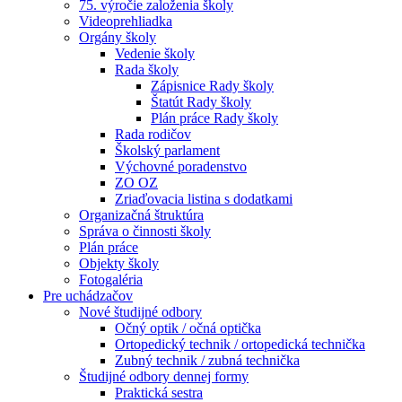
75. výročie založenia školy
Videoprehliadka
Orgány školy
Vedenie školy
Rada školy
Zápisnice Rady školy
Štatút Rady školy
Plán práce Rady školy
Rada rodičov
Školský parlament
Výchovné poradenstvo
ZO OZ
Zriaďovacia listina s dodatkami
Organizačná štruktúra
Správa o činnosti školy
Plán práce
Objekty školy
Fotogaléria
Pre uchádzačov
Nové študijné odbory
Očný optik / očná optička
Ortopedický technik / ortopedická technička
Zubný technik / zubná technička
Študijné odbory dennej formy
Praktická sestra