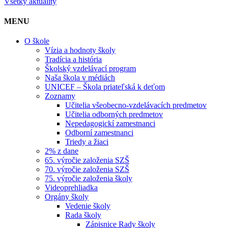
Všetky aktuality
MENU
O škole
Vízia a hodnoty školy
Tradícia a história
Školský vzdelávací program
Naša škola v médiách
UNICEF – Škola priateľská k deťom
Zoznamy
Učitelia všeobecno-vzdelávacích predmetov
Učitelia odborných predmetov
Nepedagogickí zamestnanci
Odborní zamestnanci
Triedy a žiaci
2% z dane
65. výročie založenia SZŠ
70. výročie založenia SZŠ
75. výročie založenia školy
Videoprehliadka
Orgány školy
Vedenie školy
Rada školy
Zápisnice Rady školy