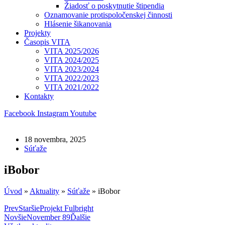
Žiadosť o poskytnutie štipendia
Oznamovanie protispoločenskej činnosti
Hlásenie šikanovania
Projekty
Časopis VITA
VITA 2025/2026
VITA 2024/2025
VITA 2023/2024
VITA 2022/2023
VITA 2021/2022
Kontakty
Facebook
Instagram
Youtube
18 novembra, 2025
Súťaže
iBobor
Úvod
»
Aktuality
»
Súťaže
»
iBobor
Prev
Staršie
Projekt Fulbright
Novšie
November 89
Ďalšie