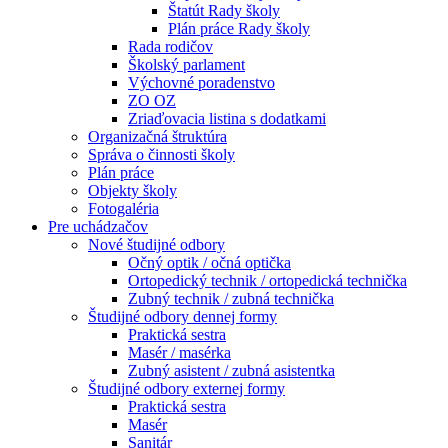
Štatút Rady školy
Plán práce Rady školy
Rada rodičov
Školský parlament
Výchovné poradenstvo
ZO OZ
Zriaďovacia listina s dodatkami
Organizačná štruktúra
Správa o činnosti školy
Plán práce
Objekty školy
Fotogaléria
Pre uchádzačov
Nové študijné odbory
Očný optik / očná optička
Ortopedický technik / ortopedická technička
Zubný technik / zubná technička
Študijné odbory dennej formy
Praktická sestra
Masér / masérka
Zubný asistent / zubná asistentka
Študijné odbory externej formy
Praktická sestra
Masér
Sanitár