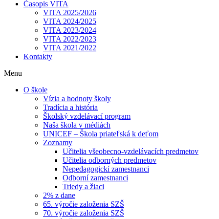
Časopis VITA
VITA 2025/2026
VITA 2024/2025
VITA 2023/2024
VITA 2022/2023
VITA 2021/2022
Kontakty
Menu
O škole
Vízia a hodnoty školy
Tradícia a história
Školský vzdelávací program
Naša škola v médiách
UNICEF – Škola priateľská k deťom
Zoznamy
Učitelia všeobecno-vzdelávacích predmetov
Učitelia odborných predmetov
Nepedagogickí zamestnanci
Odborní zamestnanci
Triedy a žiaci
2% z dane
65. výročie založenia SZŠ
70. výročie založenia SZŠ