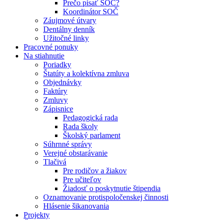
Prečo písať SOČ?
Koordinátor SOČ
Záujmové útvary
Dentálny denník
Užitočné linky
Pracovné ponuky
Na stiahnutie
Poriadky
Štatúty a kolektívna zmluva
Objednávky
Faktúry
Zmluvy
Zápisnice
Pedagogická rada
Rada školy
Školský parlament
Súhrnné správy
Verejné obstarávanie
Tlačivá
Pre rodičov a žiakov
Pre učiteľov
Žiadosť o poskytnutie štipendia
Oznamovanie protispoločenskej činnosti
Hlásenie šikanovania
Projekty