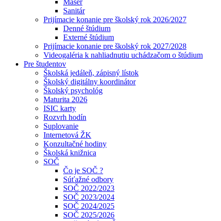
Masér
Sanitár
Prijímacie konanie pre školský rok 2026/2027
Denné štúdium
Externé štúdium
Prijímacie konanie pre školský rok 2027/2028
Videogaléria k nahliadnutiu uchádzačom o štúdium
Pre študentov
Školská jedáleň, zápisný lístok
Školský digitálny koordinátor
Školský psychológ
Maturita 2026
ISIC karty
Rozvrh hodín
Suplovanie
Internetová ŽK
Konzultačné hodiny
Školská knižnica
SOČ
Čo je SOČ ?
Súťažné odbory
SOČ 2022/2023
SOČ 2023/2024
SOČ 2024/2025
SOČ 2025/2026