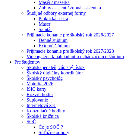
Masér / masérka
Zubný asistent / zubná asistentka
Študijné odbory externej formy
Praktická sestra
Masér
Sanitár
Prijímacie konanie pre školský rok 2026/2027
Denné štúdium
Externé štúdium
Prijímacie konanie pre školský rok 2027/2028
Videogaléria k nahliadnutiu uchádzačom o štúdium
Pre študentov
Školská jedáleň, zápisný lístok
Školský digitálny koordinátor
Školský psychológ
Maturita 2026
ISIC karty
Rozvrh hodín
Suplovanie
Internetová ŽK
Konzultačné hodiny
Školská knižnica
SOČ
Čo je SOČ ?
Súťažné odbory