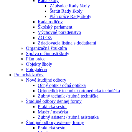
Rada školy
Zápisnice Rady školy
Štatút Rady školy
Plán práce Rady školy
Rada rodičov
Školský parlament
Výchovné poradenstvo
ZO OZ
Zriaďovacia listina s dodatkami
Organizačná štruktúra
Správa o činnosti školy
Plán práce
Objekty školy
Fotogaléria
Pre uchádzačov
Nové študijné odbory
Očný optik / očná optička
Ortopedický technik / ortopedická technička
Zubný technik / zubná technička
Študijné odbory dennej formy
Praktická sestra
Masér / masérka
Zubný asistent / zubná asistentka
Študijné odbory externej formy
Praktická sestra