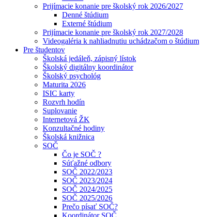
Prijímacie konanie pre školský rok 2026/2027
Denné štúdium
Externé štúdium
Prijímacie konanie pre školský rok 2027/2028
Videogaléria k nahliadnutiu uchádzačom o štúdium
Pre študentov
Školská jedáleň, zápisný lístok
Školský digitálny koordinátor
Školský psychológ
Maturita 2026
ISIC karty
Rozvrh hodín
Suplovanie
Internetová ŽK
Konzultačné hodiny
Školská knižnica
SOČ
Čo je SOČ ?
Súťažné odbory
SOČ 2022/2023
SOČ 2023/2024
SOČ 2024/2025
SOČ 2025/2026
Prečo písať SOČ?
Koordinátor SOČ