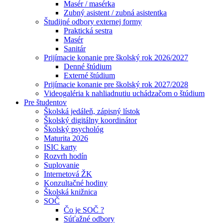
Masér / masérka
Zubný asistent / zubná asistentka
Študijné odbory externej formy
Praktická sestra
Masér
Sanitár
Prijímacie konanie pre školský rok 2026/2027
Denné štúdium
Externé štúdium
Prijímacie konanie pre školský rok 2027/2028
Videogaléria k nahliadnutiu uchádzačom o štúdium
Pre študentov
Školská jedáleň, zápisný lístok
Školský digitálny koordinátor
Školský psychológ
Maturita 2026
ISIC karty
Rozvrh hodín
Suplovanie
Internetová ŽK
Konzultačné hodiny
Školská knižnica
SOČ
Čo je SOČ ?
Súťažné odbory