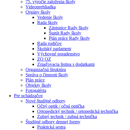
75. výročie založenia školy
Videoprehliadka
Orgány školy
Vedenie školy
Rada školy
Zápisnice Rady školy
Štatút Rady školy
Plán práce Rady školy
Rada rodičov
Školský parlament
Výchovné poradenstvo
ZO OZ
Zriaďovacia listina s dodatkami
Organizačná štruktúra
Správa o činnosti školy
Plán práce
Objekty školy
Fotogaléria
Pre uchádzačov
Nové študijné odbory
Očný optik / očná optička
Ortopedický technik / ortopedická technička
Zubný technik / zubná technička
Študijné odbory dennej formy
Praktická sestra