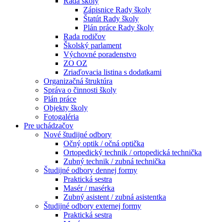
Rada školy
Zápisnice Rady školy
Štatút Rady školy
Plán práce Rady školy
Rada rodičov
Školský parlament
Výchovné poradenstvo
ZO OZ
Zriaďovacia listina s dodatkami
Organizačná štruktúra
Správa o činnosti školy
Plán práce
Objekty školy
Fotogaléria
Pre uchádzačov
Nové študijné odbory
Očný optik / očná optička
Ortopedický technik / ortopedická technička
Zubný technik / zubná technička
Študijné odbory dennej formy
Praktická sestra
Masér / masérka
Zubný asistent / zubná asistentka
Študijné odbory externej formy
Praktická sestra