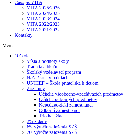
Časopis VITA
VITA 2025/2026
VITA 2024/2025
VITA 2023/2024
VITA 2022/2023
VITA 2021/2022
Kontakty
Menu
O škole
Vízia a hodnoty školy
Tradícia a história
Školský vzdelávací program
Naša škola v médiách
UNICEF – Škola priateľská k deťom
Zoznamy
Učitelia všeobecno-vzdelávacích predmetov
Učitelia odborných predmetov
Nepedagogickí zamestnanci
Odborní zamestnanci
Triedy a žiaci
2% z dane
65. výročie založenia SZŠ
70. výročie založenia SZŠ