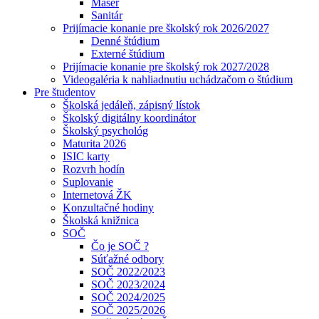
Masér
Sanitár
Prijímacie konanie pre školský rok 2026/2027
Denné štúdium
Externé štúdium
Prijímacie konanie pre školský rok 2027/2028
Videogaléria k nahliadnutiu uchádzačom o štúdium
Pre študentov
Školská jedáleň, zápisný lístok
Školský digitálny koordinátor
Školský psychológ
Maturita 2026
ISIC karty
Rozvrh hodín
Suplovanie
Internetová ŽK
Konzultačné hodiny
Školská knižnica
SOČ
Čo je SOČ ?
Súťažné odbory
SOČ 2022/2023
SOČ 2023/2024
SOČ 2024/2025
SOČ 2025/2026