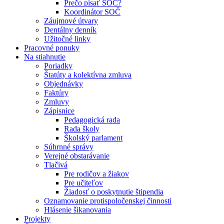
Prečo písať SOČ?
Koordinátor SOČ
Záujmové útvary
Dentálny denník
Užitočné linky
Pracovné ponuky
Na stiahnutie
Poriadky
Štatúty a kolektívna zmluva
Objednávky
Faktúry
Zmluvy
Zápisnice
Pedagogická rada
Rada školy
Školský parlament
Súhrnné správy
Verejné obstarávanie
Tlačivá
Pre rodičov a žiakov
Pre učiteľov
Žiadosť o poskytnutie štipendia
Oznamovanie protispoločenskej činnosti
Hlásenie šikanovania
Projekty