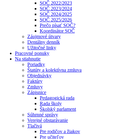
SOČ 2022/2023
SOČ 2023/2024
SOČ 2024/2025
SOČ 2025/2026
Prečo písať SOČ?
Koordinátor SOČ
Záujmové útvary
Dentálny denník
Užitočné linky
Pracovné ponuky
Na stiahnutie
Poriadky
Štatúty a kolektívna zmluva
Objednávky
Faktúry
Zmluvy
Zápisnice
Pedagogická rada
Rada školy
Školský parlament
Súhrnné správy
Verejné obstarávanie
Tlačivá
Pre rodičov a žiakov
Pre učiteľov