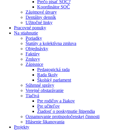
Prečo písať SOČ?
Koordinátor SOČ
Záujmové útvary
Dentálny denník
Užitočné linky
Pracovné ponuky
Na stiahnutie
Poriadky
Štatúty a kolektívna zmluva
Objednávky
Faktúry
Zmluvy
Zápisnice
Pedagogická rada
Rada školy
Školský parlament
Súhrnné správy
Verejné obstarávanie
Tlačivá
Pre rodičov a žiakov
Pre učiteľov
Žiadosť o poskytnutie štipendia
Oznamovanie protispoločenskej činnosti
Hlásenie šikanovania
Projekty