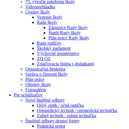
75. výročie založenia školy
Videoprehliadka
Orgány školy
Vedenie školy
Rada školy
Zápisnice Rady školy
Štatút Rady školy
Plán práce Rady školy
Rada rodičov
Školský parlament
Výchovné poradenstvo
ZO OZ
Zriaďovacia listina s dodatkami
Organizačná štruktúra
Správa o činnosti školy
Plán práce
Objekty školy
Fotogaléria
Pre uchádzačov
Nové študijné odbory
Očný optik / očná optička
Ortopedický technik / ortopedická technička
Zubný technik / zubná technička
Študijné odbory dennej formy
Praktická sestra