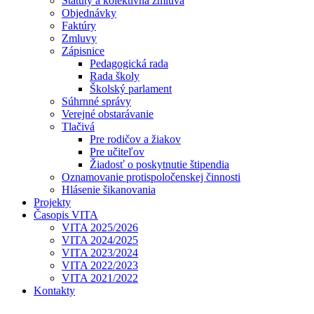
Štatúty a kolektívna zmluva
Objednávky
Faktúry
Zmluvy
Zápisnice
Pedagogická rada
Rada školy
Školský parlament
Súhrnné správy
Verejné obstarávanie
Tlačivá
Pre rodičov a žiakov
Pre učiteľov
Žiadosť o poskytnutie štipendia
Oznamovanie protispoločenskej činnosti
Hlásenie šikanovania
Projekty
Časopis VITA
VITA 2025/2026
VITA 2024/2025
VITA 2023/2024
VITA 2022/2023
VITA 2021/2022
Kontakty