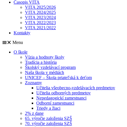
Časopis VITA
VITA 2025/2026
VITA 2024/2025
VITA 2023/2024
VITA 2022/2023
VITA 2021/2022
Kontakty
Menu
O škole
Vízia a hodnoty školy
Tradícia a história
Školský vzdelávací program
Naša škola v médiách
UNICEF – Škola priateľská k deťom
Zoznamy
Učitelia všeobecno-vzdelávacích predmetov
Učitelia odborných predmetov
Nepedagogickí zamestnanci
Odborní zamestnanci
Triedy a žiaci
2% z dane
65. výročie založenia SZŠ
70. výročie založenia SZŠ