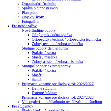
Organizačná štruktúra
Správa o činnosti školy
Plán práce
Objekty školy
Fotogaléria
Pre uchádzačov
Nové študijné odbory
Očný optik / očná optička
Ortopedický technik / ortopedická technička
Zubný technik / zubná technička
Študijné odbory dennej formy
Praktická sestra
Masér / masérka
Zubný asistent / zubná asistentka
Študijné odbory externej formy
Praktická sestra
Masér
Sanitár
Prijímacie konanie pre školský rok 2026/2027
Denné štúdium
Externé štúdium
Prijímacie konanie pre školský rok 2027/2028
Videogaléria k nahliadnutiu uchádzačom o štúdium
Pre študentov
Školská jedáleň, zápisný lístok