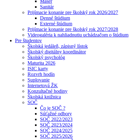
Masér
Sanitár
Prijímacie konanie pre školský rok 2026/2027
Denné štúdium
Externé štúdium
Prijímacie konanie pre školský rok 2027/2028
Videogaléria k nahliadnutiu uchádzačom o štúdium
Pre študentov
Školská jedáleň, zápisný lístok
Školský digitálny koordinátor
Školský psychológ
Maturita 2026
ISIC karty
Rozvrh hodín
Suplovanie
Internetová ŽK
Konzultačné hodiny
Školská knižnica
SOČ
Čo je SOČ ?
Súťažné odbory
SOČ 2022/2023
SOČ 2023/2024
SOČ 2024/2025
SOČ 2025/2026