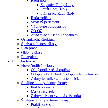
Rada školy
Zápisnice Rady školy
Štatút Rady školy
Plán práce Rady školy
Rada rodičov
Školský parlament
Výchovné poradenstvo
ZO OZ
Zriaďovacia listina s dodatkami
Organizačná štruktúra
Správa o činnosti školy
Plán práce
Objekty školy
Fotogaléria
Pre uchádzačov
Nové študijné odbory
Očný optik / očná optička
Ortopedický technik / ortopedická technička
Zubný technik / zubná technička
Študijné odbory dennej formy
Praktická sestra
Masér / masérka
Zubný asistent / zubná asistentka
Študijné odbory externej formy
Praktická sestra