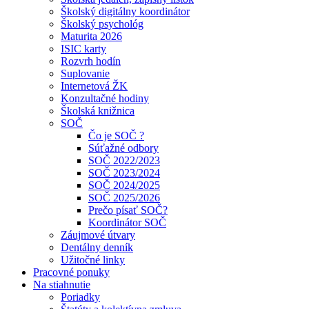
Školský digitálny koordinátor
Školský psychológ
Maturita 2026
ISIC karty
Rozvrh hodín
Suplovanie
Internetová ŽK
Konzultačné hodiny
Školská knižnica
SOČ
Čo je SOČ ?
Súťažné odbory
SOČ 2022/2023
SOČ 2023/2024
SOČ 2024/2025
SOČ 2025/2026
Prečo písať SOČ?
Koordinátor SOČ
Záujmové útvary
Dentálny denník
Užitočné linky
Pracovné ponuky
Na stiahnutie
Poriadky