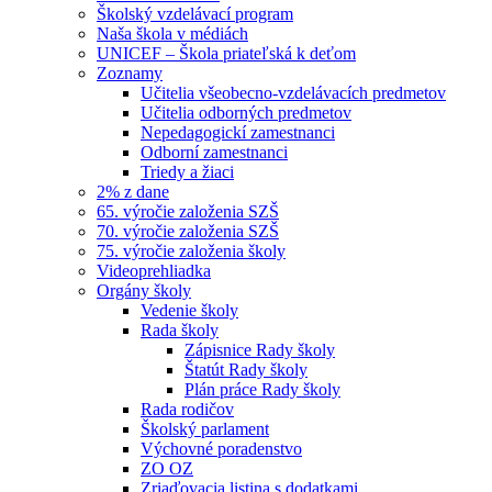
Školský vzdelávací program
Naša škola v médiách
UNICEF – Škola priateľská k deťom
Zoznamy
Učitelia všeobecno-vzdelávacích predmetov
Učitelia odborných predmetov
Nepedagogickí zamestnanci
Odborní zamestnanci
Triedy a žiaci
2% z dane
65. výročie založenia SZŠ
70. výročie založenia SZŠ
75. výročie založenia školy
Videoprehliadka
Orgány školy
Vedenie školy
Rada školy
Zápisnice Rady školy
Štatút Rady školy
Plán práce Rady školy
Rada rodičov
Školský parlament
Výchovné poradenstvo
ZO OZ
Zriaďovacia listina s dodatkami