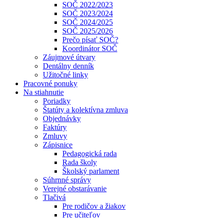
SOČ 2022/2023
SOČ 2023/2024
SOČ 2024/2025
SOČ 2025/2026
Prečo písať SOČ?
Koordinátor SOČ
Záujmové útvary
Dentálny denník
Užitočné linky
Pracovné ponuky
Na stiahnutie
Poriadky
Štatúty a kolektívna zmluva
Objednávky
Faktúry
Zmluvy
Zápisnice
Pedagogická rada
Rada školy
Školský parlament
Súhrnné správy
Verejné obstarávanie
Tlačivá
Pre rodičov a žiakov
Pre učiteľov