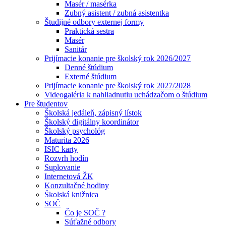
Masér / masérka
Zubný asistent / zubná asistentka
Študijné odbory externej formy
Praktická sestra
Masér
Sanitár
Prijímacie konanie pre školský rok 2026/2027
Denné štúdium
Externé štúdium
Prijímacie konanie pre školský rok 2027/2028
Videogaléria k nahliadnutiu uchádzačom o štúdium
Pre študentov
Školská jedáleň, zápisný lístok
Školský digitálny koordinátor
Školský psychológ
Maturita 2026
ISIC karty
Rozvrh hodín
Suplovanie
Internetová ŽK
Konzultačné hodiny
Školská knižnica
SOČ
Čo je SOČ ?
Súťažné odbory