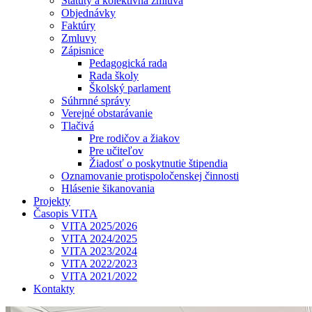
Štatúty a kolektívna zmluva
Objednávky
Faktúry
Zmluvy
Zápisnice
Pedagogická rada
Rada školy
Školský parlament
Súhrnné správy
Verejné obstarávanie
Tlačivá
Pre rodičov a žiakov
Pre učiteľov
Žiadosť o poskytnutie štipendia
Oznamovanie protispoločenskej činnosti
Hlásenie šikanovania
Projekty
Časopis VITA
VITA 2025/2026
VITA 2024/2025
VITA 2023/2024
VITA 2022/2023
VITA 2021/2022
Kontakty