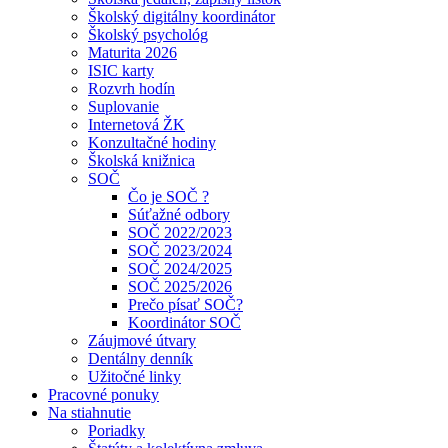
Školský digitálny koordinátor
Školský psychológ
Maturita 2026
ISIC karty
Rozvrh hodín
Suplovanie
Internetová ŽK
Konzultačné hodiny
Školská knižnica
SOČ
Čo je SOČ ?
Súťažné odbory
SOČ 2022/2023
SOČ 2023/2024
SOČ 2024/2025
SOČ 2025/2026
Prečo písať SOČ?
Koordinátor SOČ
Záujmové útvary
Dentálny denník
Užitočné linky
Pracovné ponuky
Na stiahnutie
Poriadky