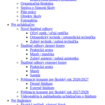
Organizačná štruktúra
Správa o činnosti školy
Plán práce
Objekty školy
Fotogaléria
Pre uchádzačov
Nové študijné odbory
Očný optik / očná optička
Ortopedický technik / ortopedická technička
Zubný technik / zubná technička
Študijné odbory dennej formy
Praktická sestra
Masér / masérka
Zubný asistent / zubná asistentka
Študijné odbory externej formy
Praktická sestra
Masér
Sanitár
Prijímacie konanie pre školský rok 2026/2027
Denné štúdium
Externé štúdium
Prijímacie konanie pre školský rok 2027/2028
Videogaléria k nahliadnutiu uchádzačom o štúdium
Pre študentov
Školská jedáleň, zápisný lístok