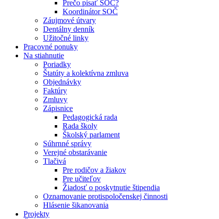
Prečo písať SOČ?
Koordinátor SOČ
Záujmové útvary
Dentálny denník
Užitočné linky
Pracovné ponuky
Na stiahnutie
Poriadky
Štatúty a kolektívna zmluva
Objednávky
Faktúry
Zmluvy
Zápisnice
Pedagogická rada
Rada školy
Školský parlament
Súhrnné správy
Verejné obstarávanie
Tlačivá
Pre rodičov a žiakov
Pre učiteľov
Žiadosť o poskytnutie štipendia
Oznamovanie protispoločenskej činnosti
Hlásenie šikanovania
Projekty