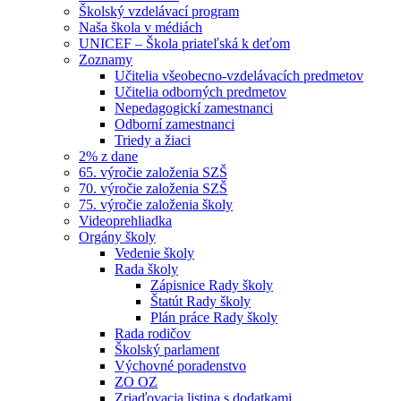
Školský vzdelávací program
Naša škola v médiách
UNICEF – Škola priateľská k deťom
Zoznamy
Učitelia všeobecno-vzdelávacích predmetov
Učitelia odborných predmetov
Nepedagogickí zamestnanci
Odborní zamestnanci
Triedy a žiaci
2% z dane
65. výročie založenia SZŠ
70. výročie založenia SZŠ
75. výročie založenia školy
Videoprehliadka
Orgány školy
Vedenie školy
Rada školy
Zápisnice Rady školy
Štatút Rady školy
Plán práce Rady školy
Rada rodičov
Školský parlament
Výchovné poradenstvo
ZO OZ
Zriaďovacia listina s dodatkami