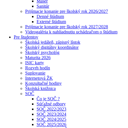
Masér
Sanitár
Prijímacie konanie pre školský rok 2026/2027
Denné štúdium
Externé štúdium
Prijímacie konanie pre školský rok 2027/2028
Videogaléria k nahliadnutiu uchádzačom o štúdium
Pre študentov
Školská jedáleň, zápisný lístok
Školský digitálny koordinátor
Školský psychológ
Maturita 2026
ISIC karty
Rozvrh hodín
Suplovanie
Internetová ŽK
Konzultačné hodiny
Školská knižnica
SOČ
Čo je SOČ ?
Súťažné odbory
SOČ 2022/2023
SOČ 2023/2024
SOČ 2024/2025
SOČ 2025/2026