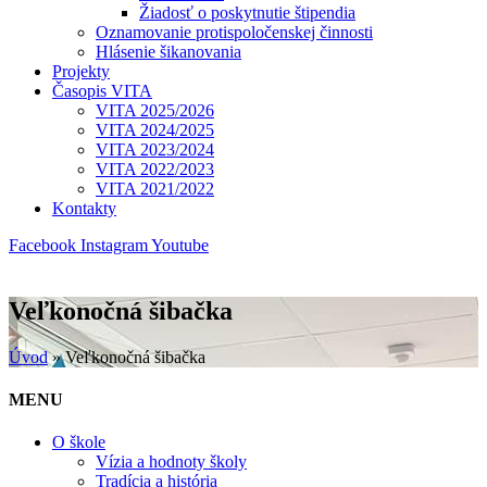
Žiadosť o poskytnutie štipendia
Oznamovanie protispoločenskej činnosti
Hlásenie šikanovania
Projekty
Časopis VITA
VITA 2025/2026
VITA 2024/2025
VITA 2023/2024
VITA 2022/2023
VITA 2021/2022
Kontakty
Facebook
Instagram
Youtube
Veľkonočná šibačka
Úvod
»
Veľkonočná šibačka
MENU
O škole
Vízia a hodnoty školy
Tradícia a história