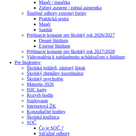
Masér / masérka
Zubný asistent / zubná asistentka
Študijné odbory externej formy
Praktická sestra
Masér
Sanitár
Prijímacie konanie pre školský rok 2026/2027
Denné štúdium
Externé štúdium
Prijímacie konanie pre školský rok 2027/2028
Videogaléria k nahliadnutiu uchádzačom o štúdium
Pre študentov
Školská jedáleň, zápisný lístok
Školský digitálny koordinátor
Školský psychológ
Maturita 2026
ISIC karty
Rozvrh hodín
Suplovanie
Internetová ŽK
Konzultačné hodiny
Školská knižnica
SOČ
Čo je SOČ ?
Súťažné odbory