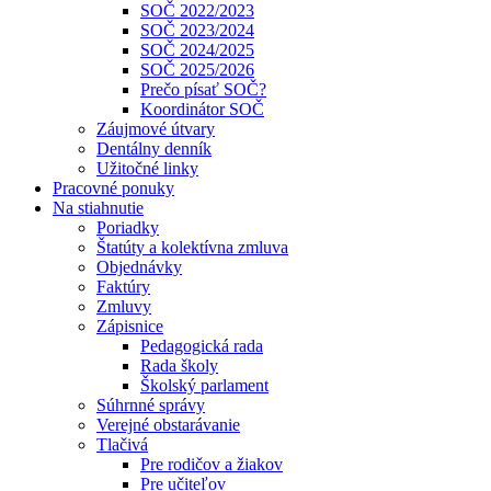
SOČ 2022/2023
SOČ 2023/2024
SOČ 2024/2025
SOČ 2025/2026
Prečo písať SOČ?
Koordinátor SOČ
Záujmové útvary
Dentálny denník
Užitočné linky
Pracovné ponuky
Na stiahnutie
Poriadky
Štatúty a kolektívna zmluva
Objednávky
Faktúry
Zmluvy
Zápisnice
Pedagogická rada
Rada školy
Školský parlament
Súhrnné správy
Verejné obstarávanie
Tlačivá
Pre rodičov a žiakov
Pre učiteľov