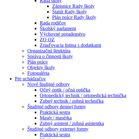
Rada školy
Zápisnice Rady školy
Štatút Rady školy
Plán práce Rady školy
Rada rodičov
Školský parlament
Výchovné poradenstvo
ZO OZ
Zriaďovacia listina s dodatkami
Organizačná štruktúra
Správa o činnosti školy
Plán práce
Objekty školy
Fotogaléria
Pre uchádzačov
Nové študijné odbory
Očný optik / očná optička
Ortopedický technik / ortopedická technička
Zubný technik / zubná technička
Študijné odbory dennej formy
Praktická sestra
Masér / masérka
Zubný asistent / zubná asistentka
Študijné odbory externej formy
Praktická sestra