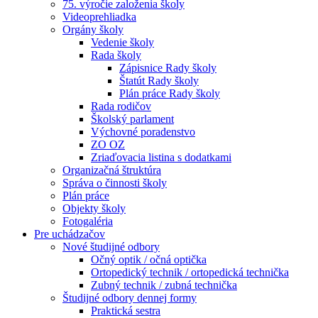
75. výročie založenia školy
Videoprehliadka
Orgány školy
Vedenie školy
Rada školy
Zápisnice Rady školy
Štatút Rady školy
Plán práce Rady školy
Rada rodičov
Školský parlament
Výchovné poradenstvo
ZO OZ
Zriaďovacia listina s dodatkami
Organizačná štruktúra
Správa o činnosti školy
Plán práce
Objekty školy
Fotogaléria
Pre uchádzačov
Nové študijné odbory
Očný optik / očná optička
Ortopedický technik / ortopedická technička
Zubný technik / zubná technička
Študijné odbory dennej formy
Praktická sestra