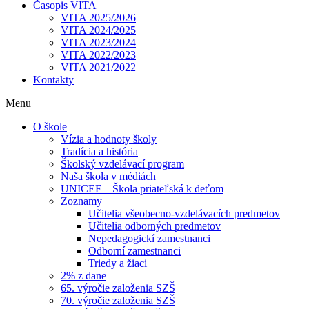
Časopis VITA
VITA 2025/2026
VITA 2024/2025
VITA 2023/2024
VITA 2022/2023
VITA 2021/2022
Kontakty
Menu
O škole
Vízia a hodnoty školy
Tradícia a história
Školský vzdelávací program
Naša škola v médiách
UNICEF – Škola priateľská k deťom
Zoznamy
Učitelia všeobecno-vzdelávacích predmetov
Učitelia odborných predmetov
Nepedagogickí zamestnanci
Odborní zamestnanci
Triedy a žiaci
2% z dane
65. výročie založenia SZŠ
70. výročie založenia SZŠ