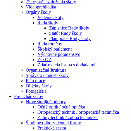
75. výročie založenia školy
Videoprehliadka
Orgány školy
Vedenie školy
Rada školy
Zápisnice Rady školy
Štatút Rady školy
Plán práce Rady školy
Rada rodičov
Školský parlament
Výchovné poradenstvo
ZO OZ
Zriaďovacia listina s dodatkami
Organizačná štruktúra
Správa o činnosti školy
Plán práce
Objekty školy
Fotogaléria
Pre uchádzačov
Nové študijné odbory
Očný optik / očná optička
Ortopedický technik / ortopedická technička
Zubný technik / zubná technička
Študijné odbory dennej formy
Praktická sestra