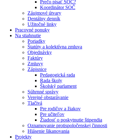
Prečo písať SOČ?
Koordinátor SOČ
Záujmové útvary
Dentálny denník
Užitočné linky
Pracovné ponuky
Na stiahnutie
Poriadky
Štatúty a kolektívna zmluva
Objednávky
Faktúry
Zmluvy
Zápisnice
Pedagogická rada
Rada školy
Školský parlament
Súhrnné správy
Verejné obstarávanie
Tlačivá
Pre rodičov a žiakov
Pre učiteľov
Žiadosť o poskytnutie štipendia
Oznamovanie protispoločenskej činnosti
Hlásenie šikanovania
Projekty