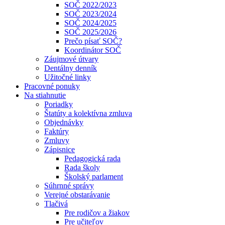
SOČ 2022/2023
SOČ 2023/2024
SOČ 2024/2025
SOČ 2025/2026
Prečo písať SOČ?
Koordinátor SOČ
Záujmové útvary
Dentálny denník
Užitočné linky
Pracovné ponuky
Na stiahnutie
Poriadky
Štatúty a kolektívna zmluva
Objednávky
Faktúry
Zmluvy
Zápisnice
Pedagogická rada
Rada školy
Školský parlament
Súhrnné správy
Verejné obstarávanie
Tlačivá
Pre rodičov a žiakov
Pre učiteľov