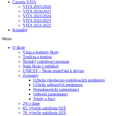
Časopis VITA
VITA 2025/2026
VITA 2024/2025
VITA 2023/2024
VITA 2022/2023
VITA 2021/2022
Kontakty
Menu
O škole
Vízia a hodnoty školy
Tradícia a história
Školský vzdelávací program
Naša škola v médiách
UNICEF – Škola priateľská k deťom
Zoznamy
Učitelia všeobecno-vzdelávacích predmetov
Učitelia odborných predmetov
Nepedagogickí zamestnanci
Odborní zamestnanci
Triedy a žiaci
2% z dane
65. výročie založenia SZŠ
70. výročie založenia SZŠ