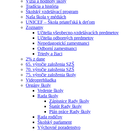
Vízia a hodnoty školy
Tradícia a história
Školský vzdelávací program
Naša škola v médiách
UNICEF – Škola priateľská k deťom
Zoznamy
Učitelia všeobecno-vzdelávacích predmetov
Učitelia odborných predmetov
Nepedagogickí zamestnanci
Odborní zamestnanci
Triedy a žiaci
2% z dane
65. výročie založenia SZŠ
70. výročie založenia SZŠ
75. výročie založenia školy
Videoprehliadka
Orgány školy
Vedenie školy
Rada školy
Zápisnice Rady školy
Štatút Rady školy
Plán práce Rady školy
Rada rodičov
Školský parlament
Výchovné poradenstvo