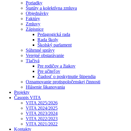
Poriadky
Štatúty a kolektívna zmluva
Objednávky
Faktúry
Zmluvy
Zápisnice
Pedagogická rada
Rada školy
Školský parlament
Súhrnné správy
Verejné obstarávanie
Tlačivá
Pre rodičov a žiakov
Pre učiteľov
Žiadosť o poskytnutie štipendia
Oznamovanie protispoločenskej činnosti
Hlásenie šikanovania
Projekty
Časopis VITA
VITA 2025/2026
VITA 2024/2025
VITA 2023/2024
VITA 2022/2023
VITA 2021/2022
Kontakty