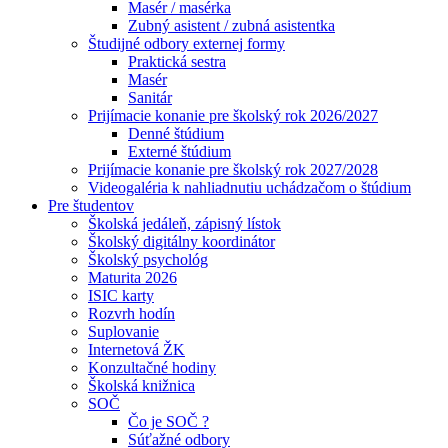
Masér / masérka
Zubný asistent / zubná asistentka
Študijné odbory externej formy
Praktická sestra
Masér
Sanitár
Prijímacie konanie pre školský rok 2026/2027
Denné štúdium
Externé štúdium
Prijímacie konanie pre školský rok 2027/2028
Videogaléria k nahliadnutiu uchádzačom o štúdium
Pre študentov
Školská jedáleň, zápisný lístok
Školský digitálny koordinátor
Školský psychológ
Maturita 2026
ISIC karty
Rozvrh hodín
Suplovanie
Internetová ŽK
Konzultačné hodiny
Školská knižnica
SOČ
Čo je SOČ ?
Súťažné odbory