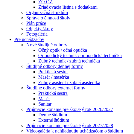
ZO OZ
Zriaďovacia listina s dodatkami
Organizačná štruktúra
Správa o činnosti školy
Plán práce
Objekty školy
Fotogaléria
Pre uchádzačov
Nové študijné odbory
Očný optik / očná optička
Ortopedický technik / ortopedická technička
Zubný technik / zubná technička
Študijné odbory dennej formy
Praktická sestra
Masér / masérka
Zubný asistent / zubná asistentka
Študijné odbory externej formy
Praktická sestra
Masér
Sanitár
Prijímacie konanie pre školský rok 2026/2027
Denné štúdium
Externé štúdium
Prijímacie konanie pre školský rok 2027/2028
Videogaléria k nahliadnutiu uchádzačom o štúdium