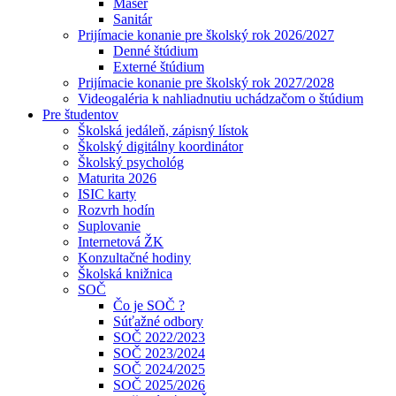
Masér
Sanitár
Prijímacie konanie pre školský rok 2026/2027
Denné štúdium
Externé štúdium
Prijímacie konanie pre školský rok 2027/2028
Videogaléria k nahliadnutiu uchádzačom o štúdium
Pre študentov
Školská jedáleň, zápisný lístok
Školský digitálny koordinátor
Školský psychológ
Maturita 2026
ISIC karty
Rozvrh hodín
Suplovanie
Internetová ŽK
Konzultačné hodiny
Školská knižnica
SOČ
Čo je SOČ ?
Súťažné odbory
SOČ 2022/2023
SOČ 2023/2024
SOČ 2024/2025
SOČ 2025/2026