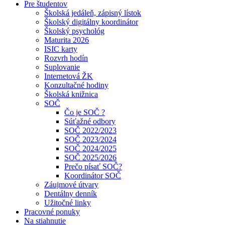
Pre študentov
Školská jedáleň, zápisný lístok
Školský digitálny koordinátor
Školský psychológ
Maturita 2026
ISIC karty
Rozvrh hodín
Suplovanie
Internetová ŽK
Konzultačné hodiny
Školská knižnica
SOČ
Čo je SOČ ?
Súťažné odbory
SOČ 2022/2023
SOČ 2023/2024
SOČ 2024/2025
SOČ 2025/2026
Prečo písať SOČ?
Koordinátor SOČ
Záujmové útvary
Dentálny denník
Užitočné linky
Pracovné ponuky
Na stiahnutie