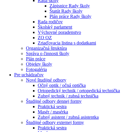
Rada školy
Zápisnice Rady školy
Štatút Rady školy
Plán práce Rady školy
Rada rodičov
Školský parlament
Výchovné poradenstvo
ZO OZ
Zriaďovacia listina s dodatkami
Organizačná štruktúra
Správa o činnosti školy
Plán práce
Objekty školy
Fotogaléria
Pre uchádzačov
Nové študijné odbory
Očný optik / očná optička
Ortopedický technik / ortopedická technička
Zubný technik / zubná technička
Študijné odbory dennej formy
Praktická sestra
Masér / masérka
Zubný asistent / zubná asistentka
Študijné odbory externej formy
Praktická sestra