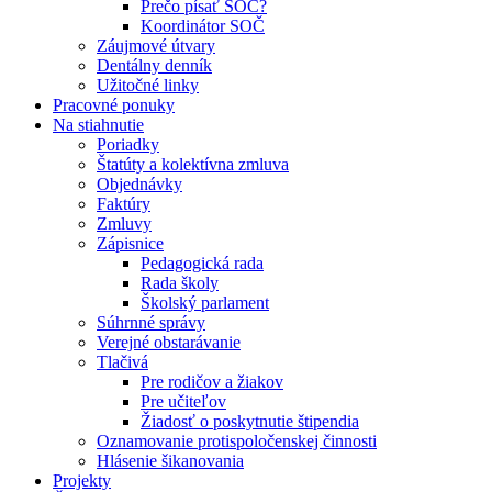
Prečo písať SOČ?
Koordinátor SOČ
Záujmové útvary
Dentálny denník
Užitočné linky
Pracovné ponuky
Na stiahnutie
Poriadky
Štatúty a kolektívna zmluva
Objednávky
Faktúry
Zmluvy
Zápisnice
Pedagogická rada
Rada školy
Školský parlament
Súhrnné správy
Verejné obstarávanie
Tlačivá
Pre rodičov a žiakov
Pre učiteľov
Žiadosť o poskytnutie štipendia
Oznamovanie protispoločenskej činnosti
Hlásenie šikanovania
Projekty