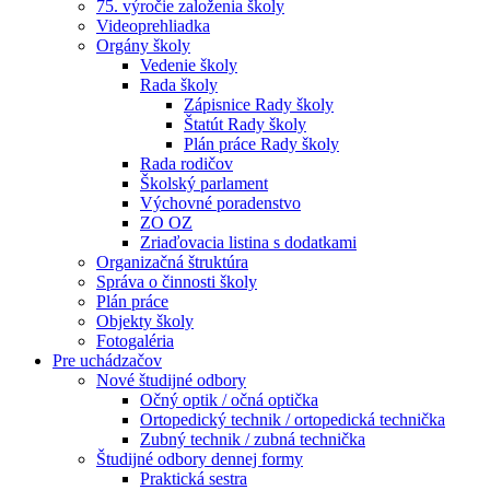
75. výročie založenia školy
Videoprehliadka
Orgány školy
Vedenie školy
Rada školy
Zápisnice Rady školy
Štatút Rady školy
Plán práce Rady školy
Rada rodičov
Školský parlament
Výchovné poradenstvo
ZO OZ
Zriaďovacia listina s dodatkami
Organizačná štruktúra
Správa o činnosti školy
Plán práce
Objekty školy
Fotogaléria
Pre uchádzačov
Nové študijné odbory
Očný optik / očná optička
Ortopedický technik / ortopedická technička
Zubný technik / zubná technička
Študijné odbory dennej formy
Praktická sestra