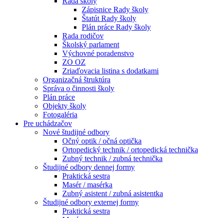
Rada školy
Zápisnice Rady školy
Štatút Rady školy
Plán práce Rady školy
Rada rodičov
Školský parlament
Výchovné poradenstvo
ZO OZ
Zriaďovacia listina s dodatkami
Organizačná štruktúra
Správa o činnosti školy
Plán práce
Objekty školy
Fotogaléria
Pre uchádzačov
Nové študijné odbory
Očný optik / očná optička
Ortopedický technik / ortopedická technička
Zubný technik / zubná technička
Študijné odbory dennej formy
Praktická sestra
Masér / masérka
Zubný asistent / zubná asistentka
Študijné odbory externej formy
Praktická sestra