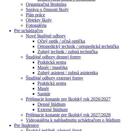
Organizačná štruktúra
Správa o činnosti školy
Plán práce
Objekty školy
Fotogaléria
Pre uchádzačov
Nové študijné odbory
Očný optik / očná optička
Ortopedický technik / ortopedická technička
Zubný technik / zubná technička
Študijné odbory dennej formy
Praktická sestra
Masér / masérka
Zubný asistent / zubná asistentka
Študijné odbory externej formy
Praktická sestra
Masér
Sanitár
Prijímacie konanie pre školský rok 2026/2027
Denné štúdium
Externé štúdium
Prijímacie konanie pre školský rok 2027/2028
Videogaléria k nahliadnutiu uchádzačom o štúdium
Pre študentov
Školská jedáleň, zápisný lístok