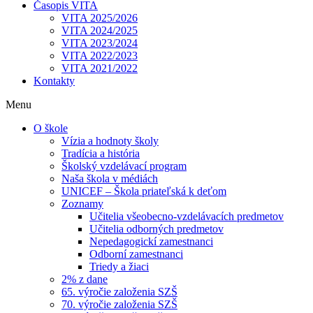
Časopis VITA
VITA 2025/2026
VITA 2024/2025
VITA 2023/2024
VITA 2022/2023
VITA 2021/2022
Kontakty
Menu
O škole
Vízia a hodnoty školy
Tradícia a história
Školský vzdelávací program
Naša škola v médiách
UNICEF – Škola priateľská k deťom
Zoznamy
Učitelia všeobecno-vzdelávacích predmetov
Učitelia odborných predmetov
Nepedagogickí zamestnanci
Odborní zamestnanci
Triedy a žiaci
2% z dane
65. výročie založenia SZŠ
70. výročie založenia SZŠ