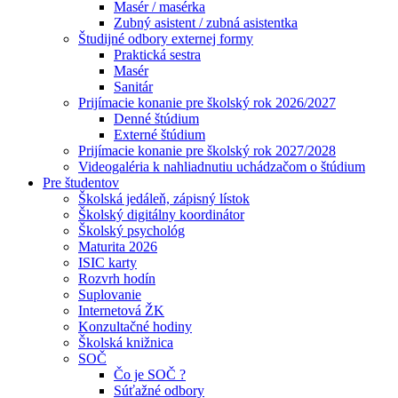
Masér / masérka
Zubný asistent / zubná asistentka
Študijné odbory externej formy
Praktická sestra
Masér
Sanitár
Prijímacie konanie pre školský rok 2026/2027
Denné štúdium
Externé štúdium
Prijímacie konanie pre školský rok 2027/2028
Videogaléria k nahliadnutiu uchádzačom o štúdium
Pre študentov
Školská jedáleň, zápisný lístok
Školský digitálny koordinátor
Školský psychológ
Maturita 2026
ISIC karty
Rozvrh hodín
Suplovanie
Internetová ŽK
Konzultačné hodiny
Školská knižnica
SOČ
Čo je SOČ ?
Súťažné odbory