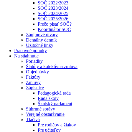
SOČ 2022/2023
SOČ 2023/2024
SOČ 2024/2025
SOČ 2025/2026
Prečo písať SOČ?
Koordinátor SOČ
Záujmové útvary
Dentálny denník
Užitočné linky
Pracovné ponuky
Na stiahnutie
Poriadky
Štatúty a kolektívna zmluva
Objednávky
Faktúry
Zmluvy
Zápisnice
Pedagogická rada
Rada školy
Školský parlament
Súhrnné správy
Verejné obstarávanie
Tlačivá
Pre rodičov a žiakov
Pre učiteľov