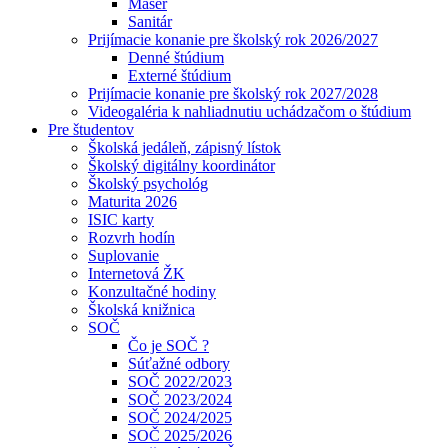
Masér
Sanitár
Prijímacie konanie pre školský rok 2026/2027
Denné štúdium
Externé štúdium
Prijímacie konanie pre školský rok 2027/2028
Videogaléria k nahliadnutiu uchádzačom o štúdium
Pre študentov
Školská jedáleň, zápisný lístok
Školský digitálny koordinátor
Školský psychológ
Maturita 2026
ISIC karty
Rozvrh hodín
Suplovanie
Internetová ŽK
Konzultačné hodiny
Školská knižnica
SOČ
Čo je SOČ ?
Súťažné odbory
SOČ 2022/2023
SOČ 2023/2024
SOČ 2024/2025
SOČ 2025/2026