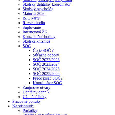
Školský digitálny koordinátor
Školský psychológ
Maturita 2026
ISIC karty
Rozvrh hodín
Suplovanie
Internetová ŽK
Konzultačné hodiny
Školská knižnica
SOČ
Čo je SOČ ?
Súťažné odbory
SOČ 2022/2023
SOČ 2023/2024
SOČ 2024/2025
SOČ 2025/2026
Prečo písať SOČ?
Koordinátor SOČ
Záujmové útvary
Dentálny denník
Užitočné linky
Pracovné ponuky
Na stiahnutie
Poriadky