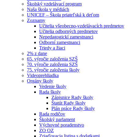
Školský vzdelávací program
Naša škola v médiách
UNICEF – Škola priateľská k deťom
Zoznamy
Učitelia všeobecno-vzdelávacích predmetov
Učitelia odborných predmetov
Nepedagogickí zamestnanci
Odborní zamestnanci
Triedy a žiaci
2% z dane
65. výročie založenia SZŠ
70. výročie založenia SZŠ
75. výročie založenia školy
Videoprehliadka
Orgány školy
Vedenie školy
Rada školy
Zápisnice Rady školy
Štatút Rady školy
Plán práce Rady školy
Rada rodičov
Školský parlament
Výchovné poradenstvo
ZO OZ
Zriaďovacia listina s dodatkami