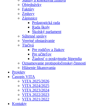
Štatúty a kolektívna zmluva
Objednávky
Faktúry
Zmluvy
Zápisnice
Pedagogická rada
Rada školy
Školský parlament
Súhrnné správy
Verejné obstarávanie
Tlačivá
Pre rodičov a žiakov
Pre učiteľov
Žiadosť o poskytnutie štipendia
Oznamovanie protispoločenskej činnosti
Hlásenie šikanovania
Projekty
Časopis VITA
VITA 2025/2026
VITA 2024/2025
VITA 2023/2024
VITA 2022/2023
VITA 2021/2022
Kontakty