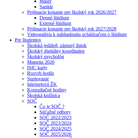
Masér
Sanitár
Prijímacie konanie pre školský rok 2026/2027
Denné štúdium
Externé štúdium
Prijímacie konanie pre školský rok 2027/2028
Videogaléria k nahliadnutiu uchádzačom o štúdium
Pre študentov
Školská jedáleň, zápisný lístok
Školský digitálny koordinátor
Školský psychológ
Maturita 2026
ISIC karty
Rozvrh hodín
Suplovanie
Internetová ŽK
Konzultačné hodiny
Školská knižnica
SOČ
Čo je SOČ ?
Súťažné odbory
SOČ 2022/2023
SOČ 2023/2024
SOČ 2024/2025
SOČ 2025/2026