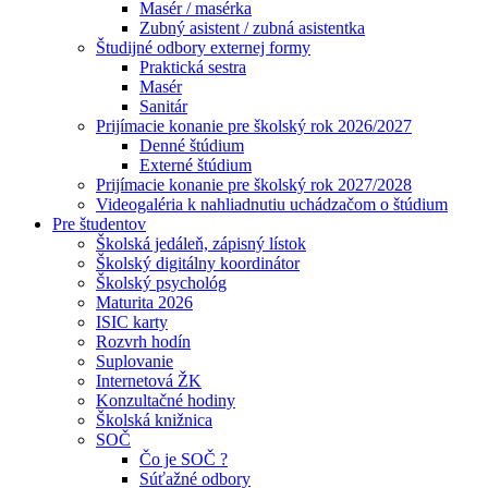
Masér / masérka
Zubný asistent / zubná asistentka
Študijné odbory externej formy
Praktická sestra
Masér
Sanitár
Prijímacie konanie pre školský rok 2026/2027
Denné štúdium
Externé štúdium
Prijímacie konanie pre školský rok 2027/2028
Videogaléria k nahliadnutiu uchádzačom o štúdium
Pre študentov
Školská jedáleň, zápisný lístok
Školský digitálny koordinátor
Školský psychológ
Maturita 2026
ISIC karty
Rozvrh hodín
Suplovanie
Internetová ŽK
Konzultačné hodiny
Školská knižnica
SOČ
Čo je SOČ ?
Súťažné odbory