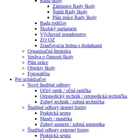
Rada školy
Zápisnice Rady školy
Štatút Rady školy
Plán práce Rady školy
Rada rodičov
Školský parlament
Výchovné poradenstvo
ZO OZ
Zriaďovacia listina s dodatkami
Organizačná štruktúra
Správa o činnosti školy
Plán práce
Objekty školy
Fotogaléria
Pre uchádzačov
Nové študijné odbory
Očný optik / očná optička
Ortopedický technik / ortopedická technička
Zubný technik / zubná technička
Študijné odbory dennej formy
Praktická sestra
Masér / masérka
Zubný asistent / zubná asistentka
Študijné odbory externej formy
Praktická sestra