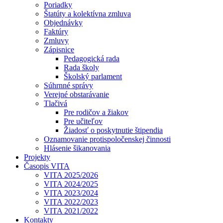
Poriadky
Štatúty a kolektívna zmluva
Objednávky
Faktúry
Zmluvy
Zápisnice
Pedagogická rada
Rada školy
Školský parlament
Súhrnné správy
Verejné obstarávanie
Tlačivá
Pre rodičov a žiakov
Pre učiteľov
Žiadosť o poskytnutie štipendia
Oznamovanie protispoločenskej činnosti
Hlásenie šikanovania
Projekty
Časopis VITA
VITA 2025/2026
VITA 2024/2025
VITA 2023/2024
VITA 2022/2023
VITA 2021/2022
Kontakty