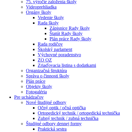
75. výročie založenia školy
Videoprehliadka
Orgány školy
Vedenie školy
Rada školy
Zápisnice Rady školy
Štatút Rady školy
Plán práce Rady školy
Rada rodičov
Školský parlament
Výchovné poradenstvo
ZO OZ
Zriaďovacia listina s dodatkami
Organizačná štruktúra
Správa o činnosti školy
Plán práce
Objekty školy
Fotogaléria
Pre uchádzačov
Nové študijné odbory
Očný optik / očná optička
Ortopedický technik / ortopedická technička
Zubný technik / zubná technička
Študijné odbory dennej formy
Praktická sestra