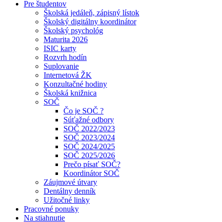
Pre študentov
Školská jedáleň, zápisný lístok
Školský digitálny koordinátor
Školský psychológ
Maturita 2026
ISIC karty
Rozvrh hodín
Suplovanie
Internetová ŽK
Konzultačné hodiny
Školská knižnica
SOČ
Čo je SOČ ?
Súťažné odbory
SOČ 2022/2023
SOČ 2023/2024
SOČ 2024/2025
SOČ 2025/2026
Prečo písať SOČ?
Koordinátor SOČ
Záujmové útvary
Dentálny denník
Užitočné linky
Pracovné ponuky
Na stiahnutie