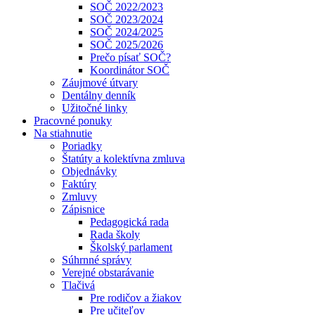
SOČ 2022/2023
SOČ 2023/2024
SOČ 2024/2025
SOČ 2025/2026
Prečo písať SOČ?
Koordinátor SOČ
Záujmové útvary
Dentálny denník
Užitočné linky
Pracovné ponuky
Na stiahnutie
Poriadky
Štatúty a kolektívna zmluva
Objednávky
Faktúry
Zmluvy
Zápisnice
Pedagogická rada
Rada školy
Školský parlament
Súhrnné správy
Verejné obstarávanie
Tlačivá
Pre rodičov a žiakov
Pre učiteľov