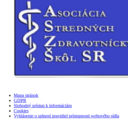
Mapa stránok
GDPR
Slobodný prístup k informáciám
Cookies
Vyhlásenie o splnení pravidiel prístupnosti webového sídla