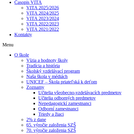
Časopis VITA
VITA 2025/2026
VITA 2024/2025
VITA 2023/2024
VITA 2022/2023
VITA 2021/2022
Kontakty
Menu
O škole
Vízia a hodnoty školy
Tradícia a história
Školský vzdelávací program
Naša škola v médiách
UNICEF – Škola priateľská k deťom
Zoznamy
Učitelia všeobecno-vzdelávacích predmetov
Učitelia odborných predmetov
Nepedagogickí zamestnanci
Odborní zamestnanci
Triedy a žiaci
2% z dane
65. výročie založenia SZŠ
70. výročie založenia SZŠ