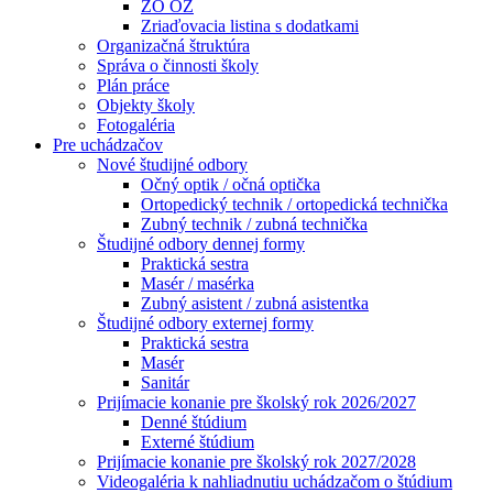
ZO OZ
Zriaďovacia listina s dodatkami
Organizačná štruktúra
Správa o činnosti školy
Plán práce
Objekty školy
Fotogaléria
Pre uchádzačov
Nové študijné odbory
Očný optik / očná optička
Ortopedický technik / ortopedická technička
Zubný technik / zubná technička
Študijné odbory dennej formy
Praktická sestra
Masér / masérka
Zubný asistent / zubná asistentka
Študijné odbory externej formy
Praktická sestra
Masér
Sanitár
Prijímacie konanie pre školský rok 2026/2027
Denné štúdium
Externé štúdium
Prijímacie konanie pre školský rok 2027/2028
Videogaléria k nahliadnutiu uchádzačom o štúdium