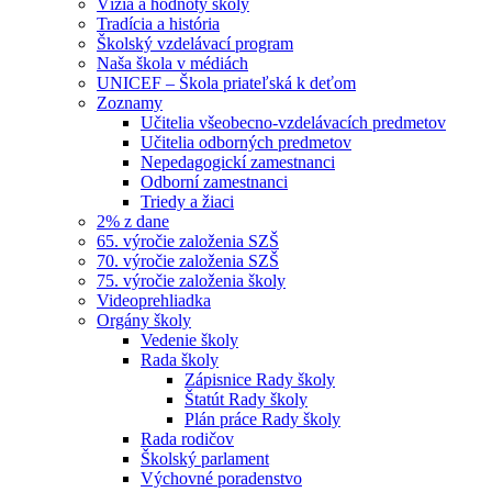
Vízia a hodnoty školy
Tradícia a história
Školský vzdelávací program
Naša škola v médiách
UNICEF – Škola priateľská k deťom
Zoznamy
Učitelia všeobecno-vzdelávacích predmetov
Učitelia odborných predmetov
Nepedagogickí zamestnanci
Odborní zamestnanci
Triedy a žiaci
2% z dane
65. výročie založenia SZŠ
70. výročie založenia SZŠ
75. výročie založenia školy
Videoprehliadka
Orgány školy
Vedenie školy
Rada školy
Zápisnice Rady školy
Štatút Rady školy
Plán práce Rady školy
Rada rodičov
Školský parlament
Výchovné poradenstvo