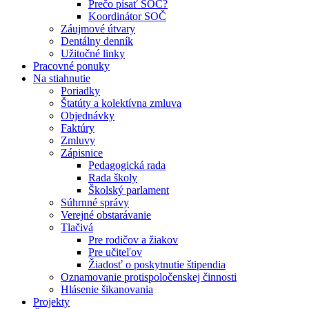
Prečo písať SOČ?
Koordinátor SOČ
Záujmové útvary
Dentálny denník
Užitočné linky
Pracovné ponuky
Na stiahnutie
Poriadky
Štatúty a kolektívna zmluva
Objednávky
Faktúry
Zmluvy
Zápisnice
Pedagogická rada
Rada školy
Školský parlament
Súhrnné správy
Verejné obstarávanie
Tlačivá
Pre rodičov a žiakov
Pre učiteľov
Žiadosť o poskytnutie štipendia
Oznamovanie protispoločenskej činnosti
Hlásenie šikanovania
Projekty