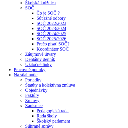
Školská knižnica
SOČ
Čo je SOČ ?
Súťažné odbory
SOČ 2022/2023
SOČ 2023/2024
SOČ 2024/2025
SOČ 2025/2026
Prečo písať SOČ?
Koordinátor SOČ
Záujmové útvary
Dentálny denník
Užitočné linky
Pracovné ponuky
Na stiahnutie
Poriadky
Štatúty a kolektívna zmluva
Objednávky
Faktúry
Zmluvy
Zápisnice
Pedagogická rada
Rada školy
Školský parlament
Súhrnné správy