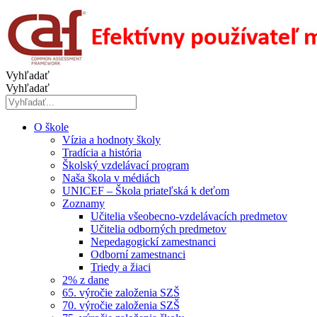
Preskočiť
na
obsah
Vyhľadať
Vyhľadať
O škole
Vízia a hodnoty školy
Tradícia a história
Školský vzdelávací program
Naša škola v médiách
UNICEF – Škola priateľská k deťom
Zoznamy
Učitelia všeobecno-vzdelávacích predmetov
Učitelia odborných predmetov
Nepedagogickí zamestnanci
Odborní zamestnanci
Triedy a žiaci
2% z dane
65. výročie založenia SZŠ
70. výročie založenia SZŠ