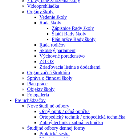
75. výročie založenia školy
Videoprehliadka
Orgány školy
Vedenie školy
Rada školy
Zápisnice Rady školy
Štatút Rady školy
Plán práce Rady školy
Rada rodičov
Školský parlament
Výchovné poradenstvo
ZO OZ
Zriaďovacia listina s dodatkami
Organizačná štruktúra
Správa o činnosti školy
Plán práce
Objekty školy
Fotogaléria
Pre uchádzačov
Nové študijné odbory
Očný optik / očná optička
Ortopedický technik / ortopedická technička
Zubný technik / zubná technička
Študijné odbory dennej formy
Praktická sestra