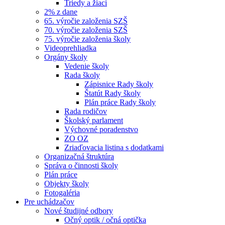
Triedy a žiaci
2% z dane
65. výročie založenia SZŠ
70. výročie založenia SZŠ
75. výročie založenia školy
Videoprehliadka
Orgány školy
Vedenie školy
Rada školy
Zápisnice Rady školy
Štatút Rady školy
Plán práce Rady školy
Rada rodičov
Školský parlament
Výchovné poradenstvo
ZO OZ
Zriaďovacia listina s dodatkami
Organizačná štruktúra
Správa o činnosti školy
Plán práce
Objekty školy
Fotogaléria
Pre uchádzačov
Nové študijné odbory
Očný optik / očná optička