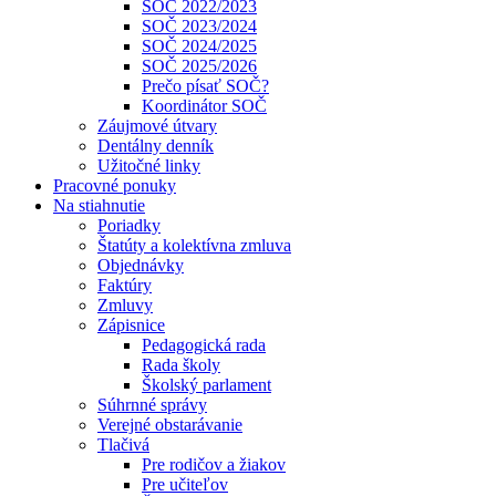
SOČ 2022/2023
SOČ 2023/2024
SOČ 2024/2025
SOČ 2025/2026
Prečo písať SOČ?
Koordinátor SOČ
Záujmové útvary
Dentálny denník
Užitočné linky
Pracovné ponuky
Na stiahnutie
Poriadky
Štatúty a kolektívna zmluva
Objednávky
Faktúry
Zmluvy
Zápisnice
Pedagogická rada
Rada školy
Školský parlament
Súhrnné správy
Verejné obstarávanie
Tlačivá
Pre rodičov a žiakov
Pre učiteľov