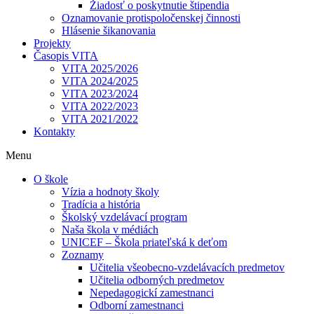
Žiadosť o poskytnutie štipendia
Oznamovanie protispoločenskej činnosti
Hlásenie šikanovania
Projekty
Časopis VITA
VITA 2025/2026
VITA 2024/2025
VITA 2023/2024
VITA 2022/2023
VITA 2021/2022
Kontakty
Menu
O škole
Vízia a hodnoty školy
Tradícia a história
Školský vzdelávací program
Naša škola v médiách
UNICEF – Škola priateľská k deťom
Zoznamy
Učitelia všeobecno-vzdelávacích predmetov
Učitelia odborných predmetov
Nepedagogickí zamestnanci
Odborní zamestnanci