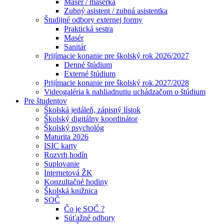
Masér / masérka
Zubný asistent / zubná asistentka
Študijné odbory externej formy
Praktická sestra
Masér
Sanitár
Prijímacie konanie pre školský rok 2026/2027
Denné štúdium
Externé štúdium
Prijímacie konanie pre školský rok 2027/2028
Videogaléria k nahliadnutiu uchádzačom o štúdium
Pre študentov
Školská jedáleň, zápisný lístok
Školský digitálny koordinátor
Školský psychológ
Maturita 2026
ISIC karty
Rozvrh hodín
Suplovanie
Internetová ŽK
Konzultačné hodiny
Školská knižnica
SOČ
Čo je SOČ ?
Súťažné odbory