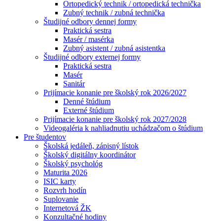
Ortopedický technik / ortopedická technička
Zubný technik / zubná technička
Študijné odbory dennej formy
Praktická sestra
Masér / masérka
Zubný asistent / zubná asistentka
Študijné odbory externej formy
Praktická sestra
Masér
Sanitár
Prijímacie konanie pre školský rok 2026/2027
Denné štúdium
Externé štúdium
Prijímacie konanie pre školský rok 2027/2028
Videogaléria k nahliadnutiu uchádzačom o štúdium
Pre študentov
Školská jedáleň, zápisný lístok
Školský digitálny koordinátor
Školský psychológ
Maturita 2026
ISIC karty
Rozvrh hodín
Suplovanie
Internetová ŽK
Konzultačné hodiny