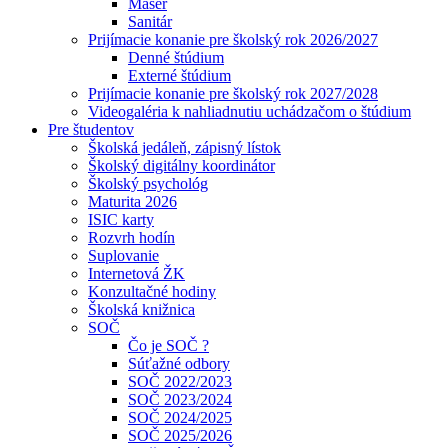
Masér
Sanitár
Prijímacie konanie pre školský rok 2026/2027
Denné štúdium
Externé štúdium
Prijímacie konanie pre školský rok 2027/2028
Videogaléria k nahliadnutiu uchádzačom o štúdium
Pre študentov
Školská jedáleň, zápisný lístok
Školský digitálny koordinátor
Školský psychológ
Maturita 2026
ISIC karty
Rozvrh hodín
Suplovanie
Internetová ŽK
Konzultačné hodiny
Školská knižnica
SOČ
Čo je SOČ ?
Súťažné odbory
SOČ 2022/2023
SOČ 2023/2024
SOČ 2024/2025
SOČ 2025/2026