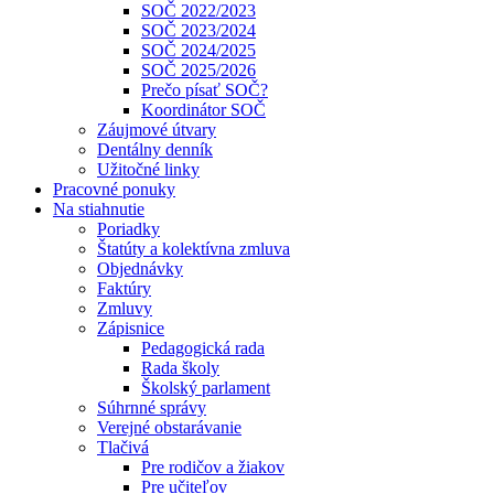
SOČ 2022/2023
SOČ 2023/2024
SOČ 2024/2025
SOČ 2025/2026
Prečo písať SOČ?
Koordinátor SOČ
Záujmové útvary
Dentálny denník
Užitočné linky
Pracovné ponuky
Na stiahnutie
Poriadky
Štatúty a kolektívna zmluva
Objednávky
Faktúry
Zmluvy
Zápisnice
Pedagogická rada
Rada školy
Školský parlament
Súhrnné správy
Verejné obstarávanie
Tlačivá
Pre rodičov a žiakov
Pre učiteľov