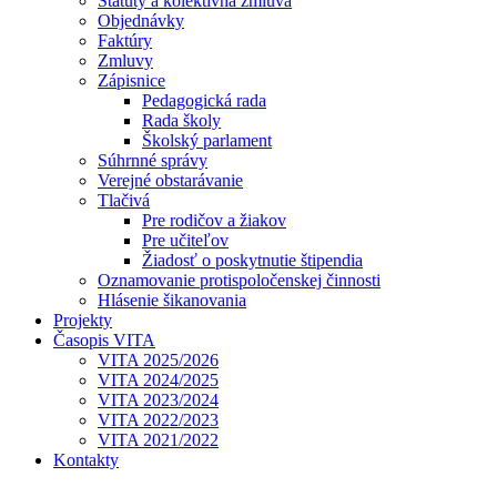
Štatúty a kolektívna zmluva
Objednávky
Faktúry
Zmluvy
Zápisnice
Pedagogická rada
Rada školy
Školský parlament
Súhrnné správy
Verejné obstarávanie
Tlačivá
Pre rodičov a žiakov
Pre učiteľov
Žiadosť o poskytnutie štipendia
Oznamovanie protispoločenskej činnosti
Hlásenie šikanovania
Projekty
Časopis VITA
VITA 2025/2026
VITA 2024/2025
VITA 2023/2024
VITA 2022/2023
VITA 2021/2022
Kontakty