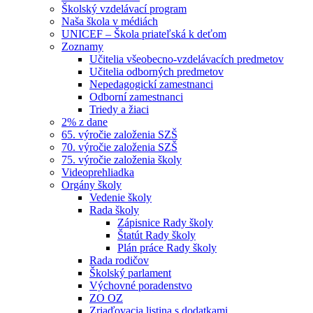
Školský vzdelávací program
Naša škola v médiách
UNICEF – Škola priateľská k deťom
Zoznamy
Učitelia všeobecno-vzdelávacích predmetov
Učitelia odborných predmetov
Nepedagogickí zamestnanci
Odborní zamestnanci
Triedy a žiaci
2% z dane
65. výročie založenia SZŠ
70. výročie založenia SZŠ
75. výročie založenia školy
Videoprehliadka
Orgány školy
Vedenie školy
Rada školy
Zápisnice Rady školy
Štatút Rady školy
Plán práce Rady školy
Rada rodičov
Školský parlament
Výchovné poradenstvo
ZO OZ
Zriaďovacia listina s dodatkami