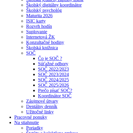
Školský digitálny koordinátor
Školský psychológ
Maturita 2026
ISIC karty
Rozvrh hodín
Suplovanie
Internetová ŽK
Konzultačné hodiny
Školská knižnica
SOČ
Čo je SOČ ?
Súťažné odbory
SOČ 2022/2023
SOČ 2023/2024
SOČ 2024/2025
SOČ 2025/2026
Prečo písať SOČ?
Koordinátor SOČ
Záujmové útvary
Dentálny denník
Užitočné linky
Pracovné ponuky
Na stiahnutie
Poriadky