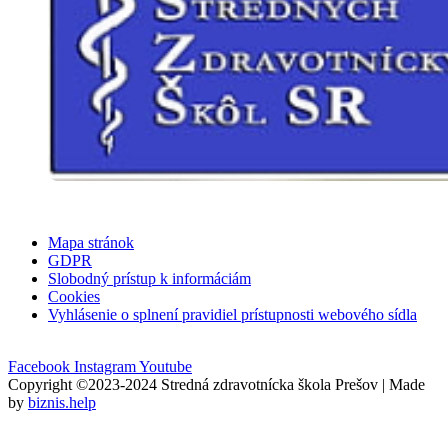
Mapa stránok
GDPR
Slobodný prístup k informáciám
Cookies
Vyhlásenie o splnení pravidiel prístupnosti webového sídla
Facebook
Instagram
Youtube
Copyright ©2023-2024 Stredná zdravotnícka škola Prešov | Made
by
biznis.help