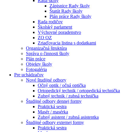
Rada školy
Zápisnice Rady školy
Štatút Rady školy
Plán práce Rady školy
Rada rodičov
Školský parlament
Výchovné poradenstvo
ZO OZ
Zriaďovacia listina s dodatkami
Organizačná štruktúra
Správa o činnosti školy
Plán práce
Objekty školy
Fotogaléria
Pre uchádzačov
Nové študijné odbory
Očný optik / očná optička
Ortopedický technik / ortopedická technička
Zubný technik / zubná technička
Študijné odbory dennej formy
Praktická sestra
Masér / masérka
Zubný asistent / zubná asistentka
Študijné odbory externej formy
Praktická sestra