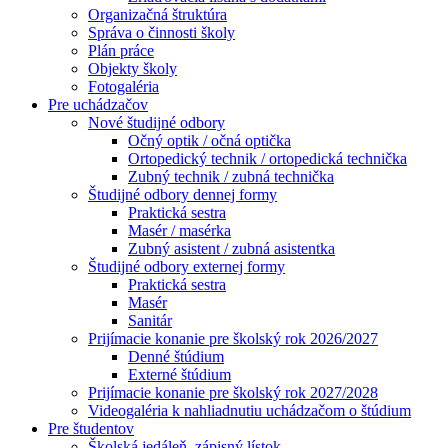
Organizačná štruktúra
Správa o činnosti školy
Plán práce
Objekty školy
Fotogaléria
Pre uchádzačov
Nové študijné odbory
Očný optik / očná optička
Ortopedický technik / ortopedická technička
Zubný technik / zubná technička
Študijné odbory dennej formy
Praktická sestra
Masér / masérka
Zubný asistent / zubná asistentka
Študijné odbory externej formy
Praktická sestra
Masér
Sanitár
Prijímacie konanie pre školský rok 2026/2027
Denné štúdium
Externé štúdium
Prijímacie konanie pre školský rok 2027/2028
Videogaléria k nahliadnutiu uchádzačom o štúdium
Pre študentov
Školská jedáleň, zápisný lístok