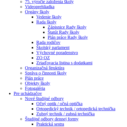
75. výročie založenia školy
Videoprehliadka
Orgány školy
Vedenie školy
Rada školy
Zápisnice Rady školy
Štatút Rady školy
Plán práce Rady školy
Rada rodičov
Školský parlament
Výchovné poradenstvo
ZO OZ
Zriaďovacia listina s dodatkami
Organizačná štruktúra
Správa o činnosti školy
Plán práce
Objekty školy
Fotogaléria
Pre uchádzačov
Nové študijné odbory
Očný optik / očná optička
Ortopedický technik / ortopedická technička
Zubný technik / zubná technička
Študijné odbory dennej formy
Praktická sestra