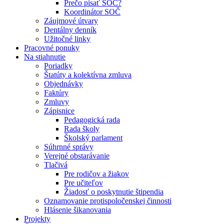
Prečo písať SOČ?
Koordinátor SOČ
Záujmové útvary
Dentálny denník
Užitočné linky
Pracovné ponuky
Na stiahnutie
Poriadky
Štatúty a kolektívna zmluva
Objednávky
Faktúry
Zmluvy
Zápisnice
Pedagogická rada
Rada školy
Školský parlament
Súhrnné správy
Verejné obstarávanie
Tlačivá
Pre rodičov a žiakov
Pre učiteľov
Žiadosť o poskytnutie štipendia
Oznamovanie protispoločenskej činnosti
Hlásenie šikanovania
Projekty