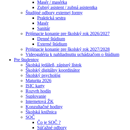
Masér / masérka
Zubný asistent / zubná asistentka
Študijné odbory externej formy
Praktická sestra
Masér
Sanitár
Prijímacie konanie pre školský rok 2026/2027
Denné štúdium
Externé štúdium
Prijímacie konanie pre školský rok 2027/2028
Videogaléria k nahliadnutiu uchádzačom o štúdium
Pre študentov
Školská jedáleň, zápisný lístok
Školský digitálny koordinátor
Školský psychológ
Maturita 2026
ISIC karty
Rozvrh hodín
Suplovanie
Internetová ŽK
Konzultačné hodiny
Školská knižnica
SOČ
Čo je SOČ ?
Súťažné odbory