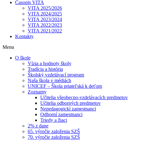
Časopis VITA
VITA 2025/2026
VITA 2024/2025
VITA 2023/2024
VITA 2022/2023
VITA 2021/2022
Kontakty
Menu
O škole
Vízia a hodnoty školy
Tradícia a história
Školský vzdelávací program
Naša škola v médiách
UNICEF – Škola priateľská k deťom
Zoznamy
Učitelia všeobecno-vzdelávacích predmetov
Učitelia odborných predmetov
Nepedagogickí zamestnanci
Odborní zamestnanci
Triedy a žiaci
2% z dane
65. výročie založenia SZŠ
70. výročie založenia SZŠ