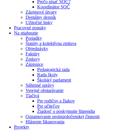
Prečo písať SOČ?
Koordinátor SOČ
Záujmové útvary
Dentálny denník
Užitočné linky
Pracovné ponuky
Na stiahnutie
Poriadky
Štatúty a kolektívna zmluva
Objednávky
Faktúry
Zmluvy
Zápisnice
Pedagogická rada
Rada školy
Školský parlament
Súhrnné správy
Verejné obstarávanie
Tlačivá
Pre rodičov a žiakov
Pre učiteľov
Žiadosť o poskytnutie štipendia
Oznamovanie protispoločenskej činnosti
Hlásenie šikanovania
Projekty