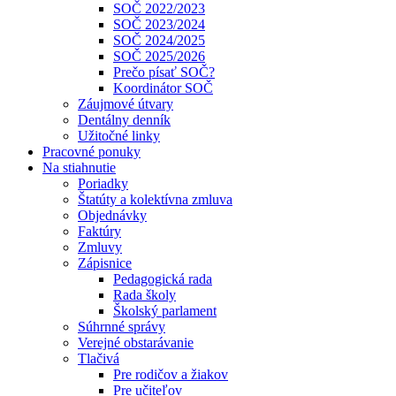
SOČ 2022/2023
SOČ 2023/2024
SOČ 2024/2025
SOČ 2025/2026
Prečo písať SOČ?
Koordinátor SOČ
Záujmové útvary
Dentálny denník
Užitočné linky
Pracovné ponuky
Na stiahnutie
Poriadky
Štatúty a kolektívna zmluva
Objednávky
Faktúry
Zmluvy
Zápisnice
Pedagogická rada
Rada školy
Školský parlament
Súhrnné správy
Verejné obstarávanie
Tlačivá
Pre rodičov a žiakov
Pre učiteľov