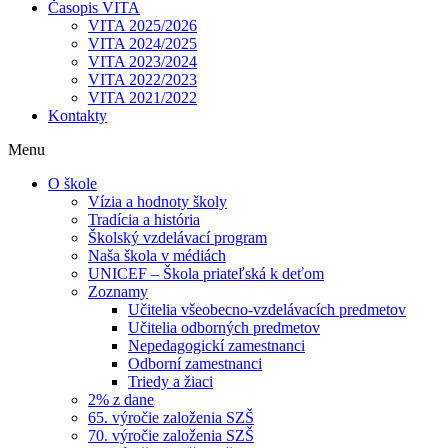
Časopis VITA
VITA 2025/2026
VITA 2024/2025
VITA 2023/2024
VITA 2022/2023
VITA 2021/2022
Kontakty
Menu
O škole
Vízia a hodnoty školy
Tradícia a história
Školský vzdelávací program
Naša škola v médiách
UNICEF – Škola priateľská k deťom
Zoznamy
Učitelia všeobecno-vzdelávacích predmetov
Učitelia odborných predmetov
Nepedagogickí zamestnanci
Odborní zamestnanci
Triedy a žiaci
2% z dane
65. výročie založenia SZŠ
70. výročie založenia SZŠ