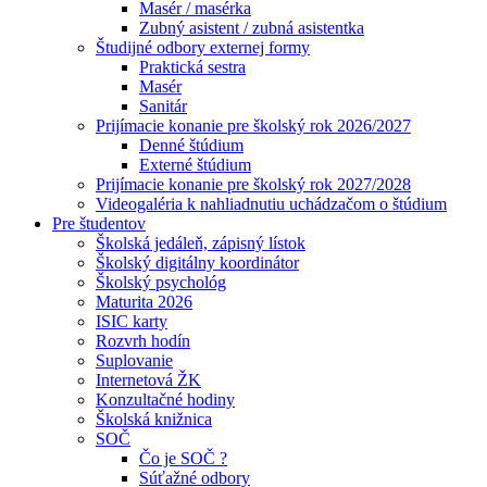
Masér / masérka
Zubný asistent / zubná asistentka
Študijné odbory externej formy
Praktická sestra
Masér
Sanitár
Prijímacie konanie pre školský rok 2026/2027
Denné štúdium
Externé štúdium
Prijímacie konanie pre školský rok 2027/2028
Videogaléria k nahliadnutiu uchádzačom o štúdium
Pre študentov
Školská jedáleň, zápisný lístok
Školský digitálny koordinátor
Školský psychológ
Maturita 2026
ISIC karty
Rozvrh hodín
Suplovanie
Internetová ŽK
Konzultačné hodiny
Školská knižnica
SOČ
Čo je SOČ ?
Súťažné odbory