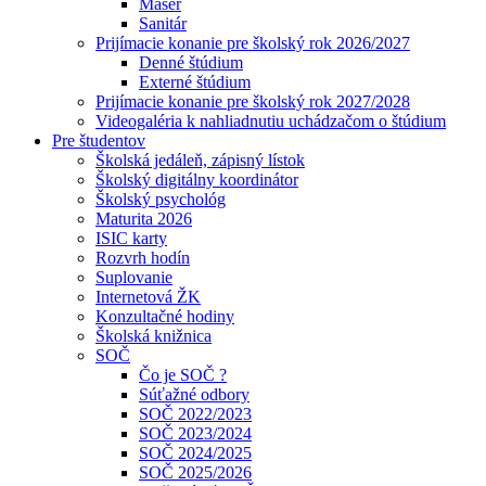
Masér
Sanitár
Prijímacie konanie pre školský rok 2026/2027
Denné štúdium
Externé štúdium
Prijímacie konanie pre školský rok 2027/2028
Videogaléria k nahliadnutiu uchádzačom o štúdium
Pre študentov
Školská jedáleň, zápisný lístok
Školský digitálny koordinátor
Školský psychológ
Maturita 2026
ISIC karty
Rozvrh hodín
Suplovanie
Internetová ŽK
Konzultačné hodiny
Školská knižnica
SOČ
Čo je SOČ ?
Súťažné odbory
SOČ 2022/2023
SOČ 2023/2024
SOČ 2024/2025
SOČ 2025/2026