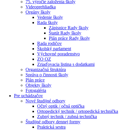
75. výročie založenia školy
Videoprehliadka
Orgány školy
Vedenie školy
Rada školy
Zápisnice Rady školy
Štatút Rady školy
Plán práce Rady školy
Rada rodičov
Školský parlament
Výchovné poradenstvo
ZO OZ
Zriaďovacia listina s dodatkami
Organizačná štruktúra
Správa o činnosti školy
Plán práce
Objekty školy
Fotogaléria
Pre uchádzačov
Nové študijné odbory
Očný optik / očná optička
Ortopedický technik / ortopedická technička
Zubný technik / zubná technička
Študijné odbory dennej formy
Praktická sestra