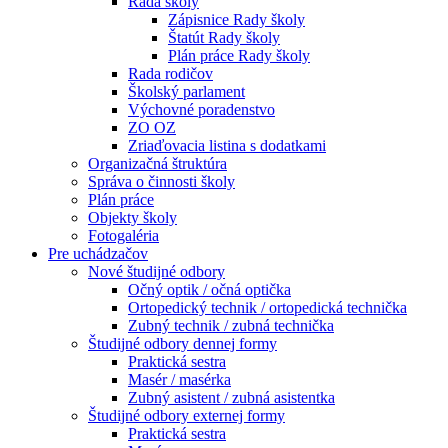
Rada školy
Zápisnice Rady školy
Štatút Rady školy
Plán práce Rady školy
Rada rodičov
Školský parlament
Výchovné poradenstvo
ZO OZ
Zriaďovacia listina s dodatkami
Organizačná štruktúra
Správa o činnosti školy
Plán práce
Objekty školy
Fotogaléria
Pre uchádzačov
Nové študijné odbory
Očný optik / očná optička
Ortopedický technik / ortopedická technička
Zubný technik / zubná technička
Študijné odbory dennej formy
Praktická sestra
Masér / masérka
Zubný asistent / zubná asistentka
Študijné odbory externej formy
Praktická sestra