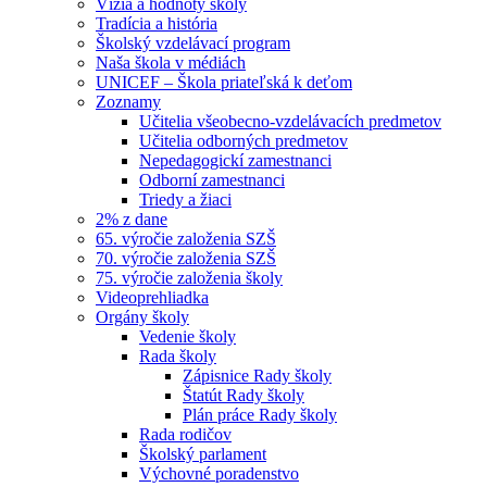
Vízia a hodnoty školy
Tradícia a história
Školský vzdelávací program
Naša škola v médiách
UNICEF – Škola priateľská k deťom
Zoznamy
Učitelia všeobecno-vzdelávacích predmetov
Učitelia odborných predmetov
Nepedagogickí zamestnanci
Odborní zamestnanci
Triedy a žiaci
2% z dane
65. výročie založenia SZŠ
70. výročie založenia SZŠ
75. výročie založenia školy
Videoprehliadka
Orgány školy
Vedenie školy
Rada školy
Zápisnice Rady školy
Štatút Rady školy
Plán práce Rady školy
Rada rodičov
Školský parlament
Výchovné poradenstvo