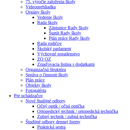
75. výročie založenia školy
Videoprehliadka
Orgány školy
Vedenie školy
Rada školy
Zápisnice Rady školy
Štatút Rady školy
Plán práce Rady školy
Rada rodičov
Školský parlament
Výchovné poradenstvo
ZO OZ
Zriaďovacia listina s dodatkami
Organizačná štruktúra
Správa o činnosti školy
Plán práce
Objekty školy
Fotogaléria
Pre uchádzačov
Nové študijné odbory
Očný optik / očná optička
Ortopedický technik / ortopedická technička
Zubný technik / zubná technička
Študijné odbory dennej formy
Praktická sestra