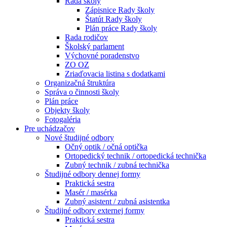
Rada školy
Zápisnice Rady školy
Štatút Rady školy
Plán práce Rady školy
Rada rodičov
Školský parlament
Výchovné poradenstvo
ZO OZ
Zriaďovacia listina s dodatkami
Organizačná štruktúra
Správa o činnosti školy
Plán práce
Objekty školy
Fotogaléria
Pre uchádzačov
Nové študijné odbory
Očný optik / očná optička
Ortopedický technik / ortopedická technička
Zubný technik / zubná technička
Študijné odbory dennej formy
Praktická sestra
Masér / masérka
Zubný asistent / zubná asistentka
Študijné odbory externej formy
Praktická sestra