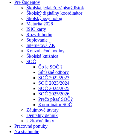
Pre študentov
Školská jedáleň, zápisný lístok
Školský digitálny koordinátor
Školský psychológ
Maturita 2026
ISIC karty
Rozvrh hodín
Suplovanie
Internetová ŽK
Konzultačné hodiny
Školská knižnica
SOČ
Čo je SOČ ?
Súťažné odbory
SOČ 2022/2023
SOČ 2023/2024
SOČ 2024/2025
SOČ 2025/2026
Prečo písať SOČ?
Koordinátor SOČ
Záujmové útvary
Dentálny denník
Užitočné linky
Pracovné ponuky
Na stiahnutie