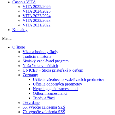
Časopis VITA
VITA 2025/2026
VITA 2024/2025
VITA 2023/2024
VITA 2022/2023
VITA 2021/2022
Kontakty
Menu
O škole
Vízia a hodnoty školy
Tradícia a história
Školský vzdelávací program
Naša škola v médiách
UNICEF – Škola priateľská k deťom
Zoznamy
Učitelia všeobecno-vzdelávacích predmetov
Učitelia odborných predmetov
Nepedagogickí zamestnanci
Odborní zamestnanci
Triedy a žiaci
2% z dane
65. výročie založenia SZŠ
70. výročie založenia SZŠ