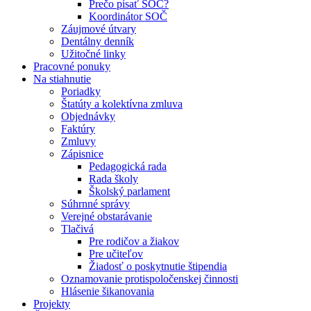
Prečo písať SOČ?
Koordinátor SOČ
Záujmové útvary
Dentálny denník
Užitočné linky
Pracovné ponuky
Na stiahnutie
Poriadky
Štatúty a kolektívna zmluva
Objednávky
Faktúry
Zmluvy
Zápisnice
Pedagogická rada
Rada školy
Školský parlament
Súhrnné správy
Verejné obstarávanie
Tlačivá
Pre rodičov a žiakov
Pre učiteľov
Žiadosť o poskytnutie štipendia
Oznamovanie protispoločenskej činnosti
Hlásenie šikanovania
Projekty