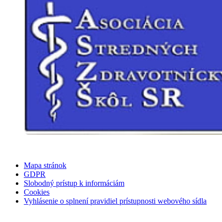
Mapa stránok
GDPR
Slobodný prístup k informáciám
Cookies
Vyhlásenie o splnení pravidiel prístupnosti webového sídla