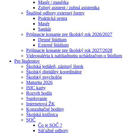
Masér / masérka
Zubný asistent / zubná asistentka
Študijné odbory externej formy
Praktická sestra
Masér
Sanitár
Prijímacie konanie pre školský rok 2026/2027
Denné štúdium
Externé štúdium
Prijímacie konanie pre školský rok 2027/2028
Videogaléria k nahliadnutiu uchádzačom o štúdium
Pre študentov
Školská jedáleň, zápisný lístok
Školský digitálny koordinátor
Školský psychológ
Maturita 2026
ISIC karty
Rozvrh hodín
Suplovanie
Internetová ŽK
Konzultačné hodiny
Školská knižnica
SOČ
Čo je SOČ ?
Súťažné odbory