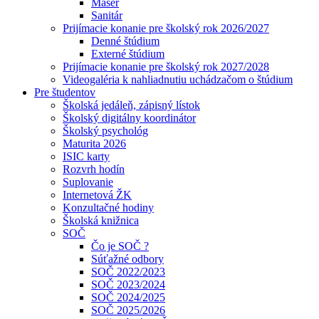
Masér
Sanitár
Prijímacie konanie pre školský rok 2026/2027
Denné štúdium
Externé štúdium
Prijímacie konanie pre školský rok 2027/2028
Videogaléria k nahliadnutiu uchádzačom o štúdium
Pre študentov
Školská jedáleň, zápisný lístok
Školský digitálny koordinátor
Školský psychológ
Maturita 2026
ISIC karty
Rozvrh hodín
Suplovanie
Internetová ŽK
Konzultačné hodiny
Školská knižnica
SOČ
Čo je SOČ ?
Súťažné odbory
SOČ 2022/2023
SOČ 2023/2024
SOČ 2024/2025
SOČ 2025/2026