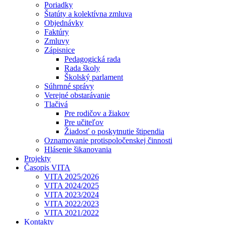
Poriadky
Štatúty a kolektívna zmluva
Objednávky
Faktúry
Zmluvy
Zápisnice
Pedagogická rada
Rada školy
Školský parlament
Súhrnné správy
Verejné obstarávanie
Tlačivá
Pre rodičov a žiakov
Pre učiteľov
Žiadosť o poskytnutie štipendia
Oznamovanie protispoločenskej činnosti
Hlásenie šikanovania
Projekty
Časopis VITA
VITA 2025/2026
VITA 2024/2025
VITA 2023/2024
VITA 2022/2023
VITA 2021/2022
Kontakty