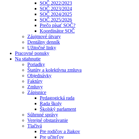
SOČ 2022/2023
SOČ 2023/2024
SOČ 2024/2025
SOČ 2025/2026
Prečo písať SOČ?
Koordinátor SOČ
Záujmové útvary
Dentálny denník
Užitočné linky
Pracovné ponuky
Na stiahnutie
Poriadky
Štatúty a kolektívna zmluva
Objednávky
Faktúry
Zmluvy
Zápisnice
Pedagogická rada
Rada školy
Školský parlament
Súhrnné správy
Verejné obstarávanie
Tlačivá
Pre rodičov a žiakov
Pre učiteľov