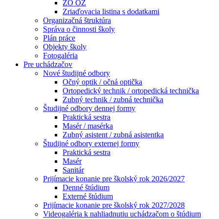
ZO OZ
Zriaďovacia listina s dodatkami
Organizačná štruktúra
Správa o činnosti školy
Plán práce
Objekty školy
Fotogaléria
Pre uchádzačov
Nové študijné odbory
Očný optik / očná optička
Ortopedický technik / ortopedická technička
Zubný technik / zubná technička
Študijné odbory dennej formy
Praktická sestra
Masér / masérka
Zubný asistent / zubná asistentka
Študijné odbory externej formy
Praktická sestra
Masér
Sanitár
Prijímacie konanie pre školský rok 2026/2027
Denné štúdium
Externé štúdium
Prijímacie konanie pre školský rok 2027/2028
Videogaléria k nahliadnutiu uchádzačom o štúdium