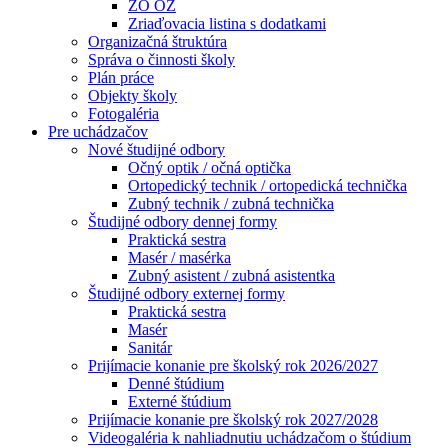
ZO OZ
Zriaďovacia listina s dodatkami
Organizačná štruktúra
Správa o činnosti školy
Plán práce
Objekty školy
Fotogaléria
Pre uchádzačov
Nové študijné odbory
Očný optik / očná optička
Ortopedický technik / ortopedická technička
Zubný technik / zubná technička
Študijné odbory dennej formy
Praktická sestra
Masér / masérka
Zubný asistent / zubná asistentka
Študijné odbory externej formy
Praktická sestra
Masér
Sanitár
Prijímacie konanie pre školský rok 2026/2027
Denné štúdium
Externé štúdium
Prijímacie konanie pre školský rok 2027/2028
Videogaléria k nahliadnutiu uchádzačom o štúdium