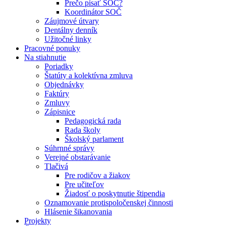
Prečo písať SOČ?
Koordinátor SOČ
Záujmové útvary
Dentálny denník
Užitočné linky
Pracovné ponuky
Na stiahnutie
Poriadky
Štatúty a kolektívna zmluva
Objednávky
Faktúry
Zmluvy
Zápisnice
Pedagogická rada
Rada školy
Školský parlament
Súhrnné správy
Verejné obstarávanie
Tlačivá
Pre rodičov a žiakov
Pre učiteľov
Žiadosť o poskytnutie štipendia
Oznamovanie protispoločenskej činnosti
Hlásenie šikanovania
Projekty