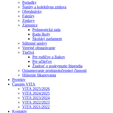
Poriadky
Štatúty a kolektívna zmluva
Objednávky
Faktúry
Zmluvy
Zápisnice
Pedagogická rada
Rada školy
Školský parlament
Súhrnné správy
Verejné obstarávanie
Tlačivá
Pre rodičov a žiakov
Pre učiteľov
Žiadosť o poskytnutie štipendia
Oznamovanie protispoločenskej činnosti
Hlásenie šikanovania
Projekty
Časopis VITA
VITA 2025/2026
VITA 2024/2025
VITA 2023/2024
VITA 2022/2023
VITA 2021/2022
Kontakty