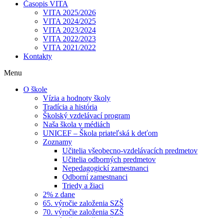
Časopis VITA
VITA 2025/2026
VITA 2024/2025
VITA 2023/2024
VITA 2022/2023
VITA 2021/2022
Kontakty
Menu
O škole
Vízia a hodnoty školy
Tradícia a história
Školský vzdelávací program
Naša škola v médiách
UNICEF – Škola priateľská k deťom
Zoznamy
Učitelia všeobecno-vzdelávacích predmetov
Učitelia odborných predmetov
Nepedagogickí zamestnanci
Odborní zamestnanci
Triedy a žiaci
2% z dane
65. výročie založenia SZŠ
70. výročie založenia SZŠ