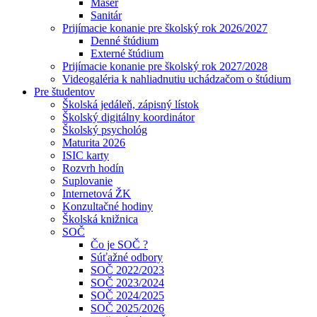
Masér
Sanitár
Prijímacie konanie pre školský rok 2026/2027
Denné štúdium
Externé štúdium
Prijímacie konanie pre školský rok 2027/2028
Videogaléria k nahliadnutiu uchádzačom o štúdium
Pre študentov
Školská jedáleň, zápisný lístok
Školský digitálny koordinátor
Školský psychológ
Maturita 2026
ISIC karty
Rozvrh hodín
Suplovanie
Internetová ŽK
Konzultačné hodiny
Školská knižnica
SOČ
Čo je SOČ ?
Súťažné odbory
SOČ 2022/2023
SOČ 2023/2024
SOČ 2024/2025
SOČ 2025/2026