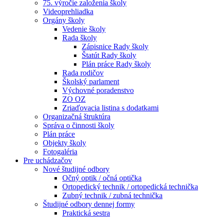
75. výročie založenia školy
Videoprehliadka
Orgány školy
Vedenie školy
Rada školy
Zápisnice Rady školy
Štatút Rady školy
Plán práce Rady školy
Rada rodičov
Školský parlament
Výchovné poradenstvo
ZO OZ
Zriaďovacia listina s dodatkami
Organizačná štruktúra
Správa o činnosti školy
Plán práce
Objekty školy
Fotogaléria
Pre uchádzačov
Nové študijné odbory
Očný optik / očná optička
Ortopedický technik / ortopedická technička
Zubný technik / zubná technička
Študijné odbory dennej formy
Praktická sestra