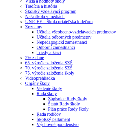
Vízia a hodnoty školy
Tradícia a história
Školský vzdelávací program
Naša škola v médiách
UNICEF – Škola priateľská k deťom
Zoznamy
Učitelia všeobecno-vzdelávacích predmetov
Učitelia odborných predmetov
Nepedagogickí zamestnanci
Odborní zamestnanci
Triedy a žiaci
2% z dane
65. výročie založenia SZŠ
70. výročie založenia SZŠ
75. výročie založenia školy
Videoprehliadka
Orgány školy
Vedenie školy
Rada školy
Zápisnice Rady školy
Štatút Rady školy
Plán práce Rady školy
Rada rodičov
Školský parlament
Výchovné poradenstvo