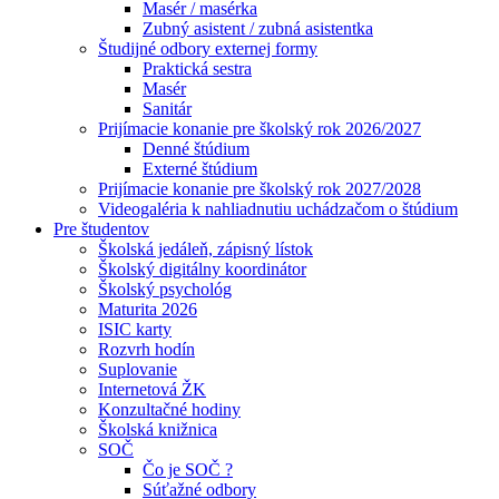
Masér / masérka
Zubný asistent / zubná asistentka
Študijné odbory externej formy
Praktická sestra
Masér
Sanitár
Prijímacie konanie pre školský rok 2026/2027
Denné štúdium
Externé štúdium
Prijímacie konanie pre školský rok 2027/2028
Videogaléria k nahliadnutiu uchádzačom o štúdium
Pre študentov
Školská jedáleň, zápisný lístok
Školský digitálny koordinátor
Školský psychológ
Maturita 2026
ISIC karty
Rozvrh hodín
Suplovanie
Internetová ŽK
Konzultačné hodiny
Školská knižnica
SOČ
Čo je SOČ ?
Súťažné odbory