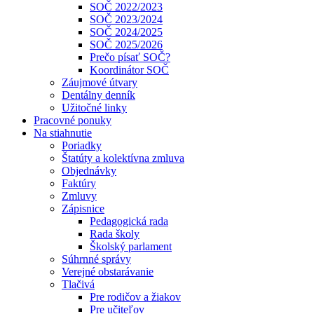
SOČ 2022/2023
SOČ 2023/2024
SOČ 2024/2025
SOČ 2025/2026
Prečo písať SOČ?
Koordinátor SOČ
Záujmové útvary
Dentálny denník
Užitočné linky
Pracovné ponuky
Na stiahnutie
Poriadky
Štatúty a kolektívna zmluva
Objednávky
Faktúry
Zmluvy
Zápisnice
Pedagogická rada
Rada školy
Školský parlament
Súhrnné správy
Verejné obstarávanie
Tlačivá
Pre rodičov a žiakov
Pre učiteľov