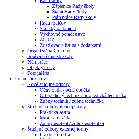
Rada školy
Zápisnice Rady školy
Štatút Rady školy
Plán práce Rady školy
Rada rodičov
Školský parlament
Výchovné poradenstvo
ZO OZ
Zriaďovacia listina s dodatkami
Organizačná štruktúra
Správa o činnosti školy
Plán práce
Objekty školy
Fotogaléria
Pre uchádzačov
Nové študijné odbory
Očný optik / očná optička
Ortopedický technik / ortopedická technička
Zubný technik / zubná technička
Študijné odbory dennej formy
Praktická sestra
Masér / masérka
Zubný asistent / zubná asistentka
Študijné odbory externej formy
Praktická sestra