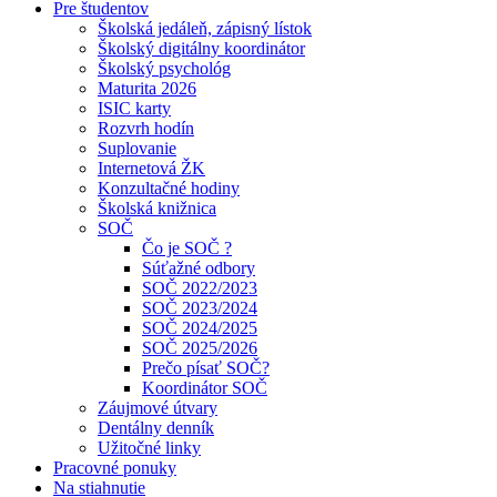
Pre študentov
Školská jedáleň, zápisný lístok
Školský digitálny koordinátor
Školský psychológ
Maturita 2026
ISIC karty
Rozvrh hodín
Suplovanie
Internetová ŽK
Konzultačné hodiny
Školská knižnica
SOČ
Čo je SOČ ?
Súťažné odbory
SOČ 2022/2023
SOČ 2023/2024
SOČ 2024/2025
SOČ 2025/2026
Prečo písať SOČ?
Koordinátor SOČ
Záujmové útvary
Dentálny denník
Užitočné linky
Pracovné ponuky
Na stiahnutie