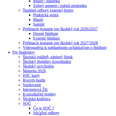
Masér / masérka
Zubný asistent / zubná asistentka
Študijné odbory externej formy
Praktická sestra
Masér
Sanitár
Prijímacie konanie pre školský rok 2026/2027
Denné štúdium
Externé štúdium
Prijímacie konanie pre školský rok 2027/2028
Videogaléria k nahliadnutiu uchádzačom o štúdium
Pre študentov
Školská jedáleň, zápisný lístok
Školský digitálny koordinátor
Školský psychológ
Maturita 2026
ISIC karty
Rozvrh hodín
Suplovanie
Internetová ŽK
Konzultačné hodiny
Školská knižnica
SOČ
Čo je SOČ ?
Súťažné odbory