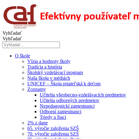
Preskočiť
na
obsah
Vyhľadať
Vyhľadať
O škole
Vízia a hodnoty školy
Tradícia a história
Školský vzdelávací program
Naša škola v médiách
UNICEF – Škola priateľská k deťom
Zoznamy
Učitelia všeobecno-vzdelávacích predmetov
Učitelia odborných predmetov
Nepedagogickí zamestnanci
Odborní zamestnanci
Triedy a žiaci
2% z dane
65. výročie založenia SZŠ
70. výročie založenia SZŠ