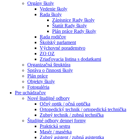
Orgány školy
Vedenie školy
Rada školy
Zápisnice Rady školy
Štatút Rady školy
Plán práce Rady školy
Rada rodičov
Školský parlament
Výchovné poradenstvo
ZO OZ
Zriaďovacia listina s dodatkami
Organizačná štruktúra
Správa o činnosti školy
Plán práce
Objekty školy
Fotogaléria
Pre uchádzačov
Nové študijné odbory
Očný optik / očná optička
Ortopedický technik / ortopedická technička
Zubný technik / zubná technička
Študijné odbory dennej formy
Praktická sestra
Masér / masérka
Zubný asistent / zubná asistentka