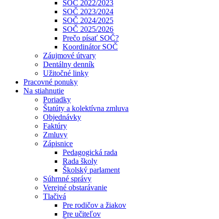
SOČ 2022/2023
SOČ 2023/2024
SOČ 2024/2025
SOČ 2025/2026
Prečo písať SOČ?
Koordinátor SOČ
Záujmové útvary
Dentálny denník
Užitočné linky
Pracovné ponuky
Na stiahnutie
Poriadky
Štatúty a kolektívna zmluva
Objednávky
Faktúry
Zmluvy
Zápisnice
Pedagogická rada
Rada školy
Školský parlament
Súhrnné správy
Verejné obstarávanie
Tlačivá
Pre rodičov a žiakov
Pre učiteľov