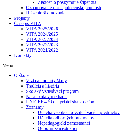
Žiadosť o poskytnutie štipendia
Oznamovanie protispoločenskej činnosti
Hlásenie šikanovania
Projekty
Časopis VITA
VITA 2025/2026
VITA 2024/2025
VITA 2023/2024
VITA 2022/2023
VITA 2021/2022
Kontakty
Menu
O škole
Vízia a hodnoty školy
Tradícia a história
Školský vzdelávací program
Naša škola v médiách
UNICEF – Škola priateľská k deťom
Zoznamy
Učitelia všeobecno-vzdelávacích predmetov
Učitelia odborných predmetov
Nepedagogickí zamestnanci
Odborní zamestnanci