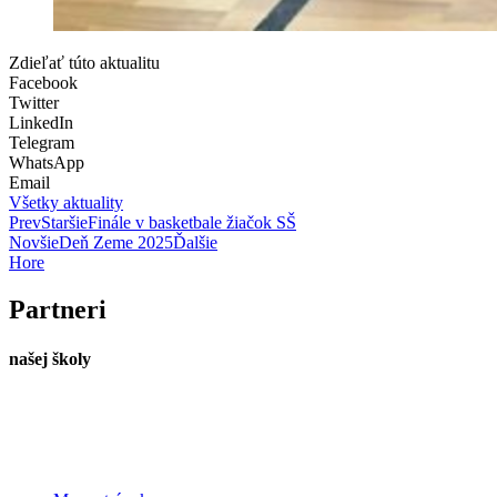
Zdieľať túto aktualitu
Facebook
Twitter
LinkedIn
Telegram
WhatsApp
Email
Všetky aktuality
Prev
Staršie
Finále v basketbale žiačok SŠ
Novšie
Deň Zeme 2025
Ďalšie
Hore
Partneri
našej školy