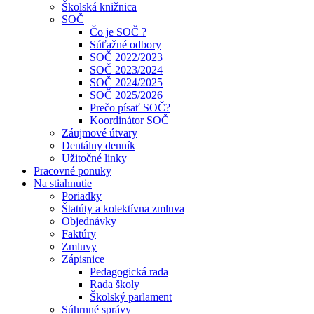
Školská knižnica
SOČ
Čo je SOČ ?
Súťažné odbory
SOČ 2022/2023
SOČ 2023/2024
SOČ 2024/2025
SOČ 2025/2026
Prečo písať SOČ?
Koordinátor SOČ
Záujmové útvary
Dentálny denník
Užitočné linky
Pracovné ponuky
Na stiahnutie
Poriadky
Štatúty a kolektívna zmluva
Objednávky
Faktúry
Zmluvy
Zápisnice
Pedagogická rada
Rada školy
Školský parlament
Súhrnné správy