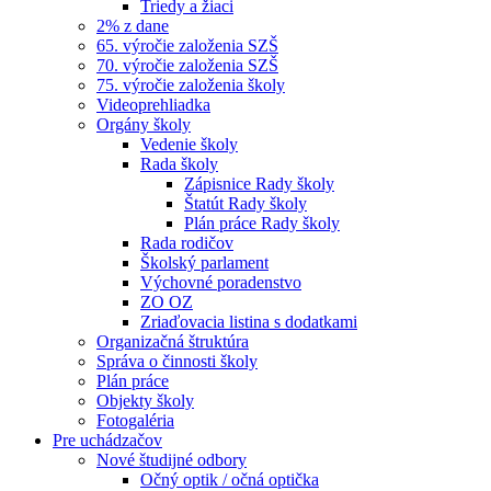
Triedy a žiaci
2% z dane
65. výročie založenia SZŠ
70. výročie založenia SZŠ
75. výročie založenia školy
Videoprehliadka
Orgány školy
Vedenie školy
Rada školy
Zápisnice Rady školy
Štatút Rady školy
Plán práce Rady školy
Rada rodičov
Školský parlament
Výchovné poradenstvo
ZO OZ
Zriaďovacia listina s dodatkami
Organizačná štruktúra
Správa o činnosti školy
Plán práce
Objekty školy
Fotogaléria
Pre uchádzačov
Nové študijné odbory
Očný optik / očná optička