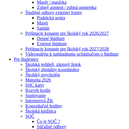
Masér / masérka
Zubný asistent / zubná asistentka
Študijné odbory externej formy
Praktická sestra
Masér
Sanitár
Prijímacie konanie pre školský rok 2026/2027
Denné štúdium
Externé štúdium
Prijímacie konanie pre školský rok 2027/2028
Videogaléria k nahliadnutiu uchádzačom o štúdium
Pre študentov
Školská jedáleň, zápisný lístok
Školský digitálny koordinátor
Školský psychológ
Maturita 2026
ISIC karty
Rozvrh hodín
Suplovanie
Internetová ŽK
Konzultačné hodiny
Školská knižnica
SOČ
Čo je SOČ ?
Súťažné odbory