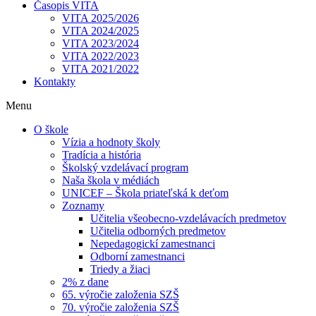
Časopis VITA
VITA 2025/2026
VITA 2024/2025
VITA 2023/2024
VITA 2022/2023
VITA 2021/2022
Kontakty
Menu
O škole
Vízia a hodnoty školy
Tradícia a história
Školský vzdelávací program
Naša škola v médiách
UNICEF – Škola priateľská k deťom
Zoznamy
Učitelia všeobecno-vzdelávacích predmetov
Učitelia odborných predmetov
Nepedagogickí zamestnanci
Odborní zamestnanci
Triedy a žiaci
2% z dane
65. výročie založenia SZŠ
70. výročie založenia SZŠ