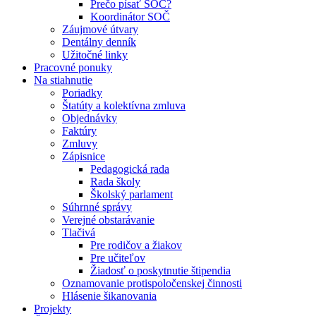
Prečo písať SOČ?
Koordinátor SOČ
Záujmové útvary
Dentálny denník
Užitočné linky
Pracovné ponuky
Na stiahnutie
Poriadky
Štatúty a kolektívna zmluva
Objednávky
Faktúry
Zmluvy
Zápisnice
Pedagogická rada
Rada školy
Školský parlament
Súhrnné správy
Verejné obstarávanie
Tlačivá
Pre rodičov a žiakov
Pre učiteľov
Žiadosť o poskytnutie štipendia
Oznamovanie protispoločenskej činnosti
Hlásenie šikanovania
Projekty