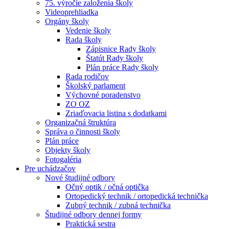
75. výročie založenia školy
Videoprehliadka
Orgány školy
Vedenie školy
Rada školy
Zápisnice Rady školy
Štatút Rady školy
Plán práce Rady školy
Rada rodičov
Školský parlament
Výchovné poradenstvo
ZO OZ
Zriaďovacia listina s dodatkami
Organizačná štruktúra
Správa o činnosti školy
Plán práce
Objekty školy
Fotogaléria
Pre uchádzačov
Nové študijné odbory
Očný optik / očná optička
Ortopedický technik / ortopedická technička
Zubný technik / zubná technička
Študijné odbory dennej formy
Praktická sestra