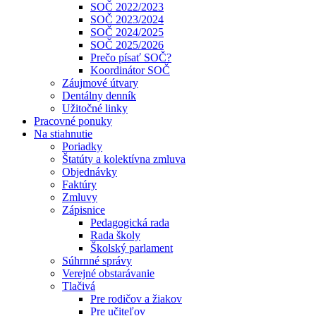
SOČ 2022/2023
SOČ 2023/2024
SOČ 2024/2025
SOČ 2025/2026
Prečo písať SOČ?
Koordinátor SOČ
Záujmové útvary
Dentálny denník
Užitočné linky
Pracovné ponuky
Na stiahnutie
Poriadky
Štatúty a kolektívna zmluva
Objednávky
Faktúry
Zmluvy
Zápisnice
Pedagogická rada
Rada školy
Školský parlament
Súhrnné správy
Verejné obstarávanie
Tlačivá
Pre rodičov a žiakov
Pre učiteľov