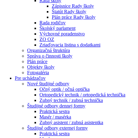
Rada školy
Zápisnice Rady školy
Štatút Rady školy
Plán práce Rady školy
Rada rodičov
Školský parlament
Výchovné poradenstvo
ZO OZ
Zriaďovacia listina s dodatkami
Organizačná štruktúra
Správa o činnosti školy
Plán práce
Objekty školy
Fotogaléria
Pre uchádzačov
Nové študijné odbory
Očný optik / očná optička
Ortopedický technik / ortopedická technička
Zubný technik / zubná technička
Študijné odbory dennej formy
Praktická sestra
Masér / masérka
Zubný asistent / zubná asistentka
Študijné odbory externej formy
Praktická sestra