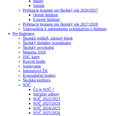
Masér
Sanitár
Prijímacie konanie pre školský rok 2026/2027
Denné štúdium
Externé štúdium
Prijímacie konanie pre školský rok 2027/2028
Videogaléria k nahliadnutiu uchádzačom o štúdium
Pre študentov
Školská jedáleň, zápisný lístok
Školský digitálny koordinátor
Školský psychológ
Maturita 2026
ISIC karty
Rozvrh hodín
Suplovanie
Internetová ŽK
Konzultačné hodiny
Školská knižnica
SOČ
Čo je SOČ ?
Súťažné odbory
SOČ 2022/2023
SOČ 2023/2024
SOČ 2024/2025
SOČ 2025/2026