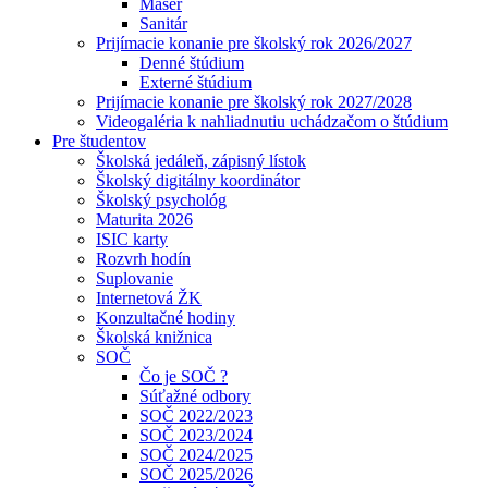
Masér
Sanitár
Prijímacie konanie pre školský rok 2026/2027
Denné štúdium
Externé štúdium
Prijímacie konanie pre školský rok 2027/2028
Videogaléria k nahliadnutiu uchádzačom o štúdium
Pre študentov
Školská jedáleň, zápisný lístok
Školský digitálny koordinátor
Školský psychológ
Maturita 2026
ISIC karty
Rozvrh hodín
Suplovanie
Internetová ŽK
Konzultačné hodiny
Školská knižnica
SOČ
Čo je SOČ ?
Súťažné odbory
SOČ 2022/2023
SOČ 2023/2024
SOČ 2024/2025
SOČ 2025/2026