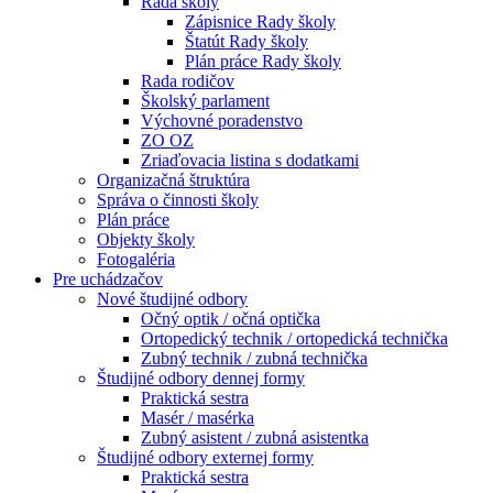
Rada školy
Zápisnice Rady školy
Štatút Rady školy
Plán práce Rady školy
Rada rodičov
Školský parlament
Výchovné poradenstvo
ZO OZ
Zriaďovacia listina s dodatkami
Organizačná štruktúra
Správa o činnosti školy
Plán práce
Objekty školy
Fotogaléria
Pre uchádzačov
Nové študijné odbory
Očný optik / očná optička
Ortopedický technik / ortopedická technička
Zubný technik / zubná technička
Študijné odbory dennej formy
Praktická sestra
Masér / masérka
Zubný asistent / zubná asistentka
Študijné odbory externej formy
Praktická sestra