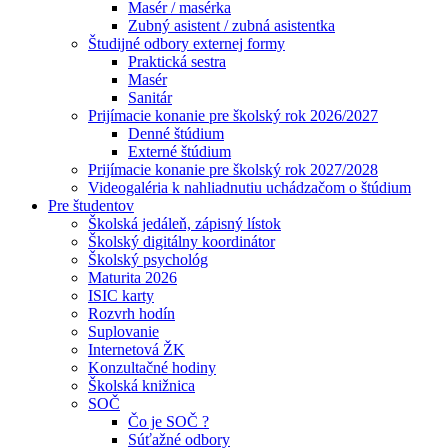
Masér / masérka
Zubný asistent / zubná asistentka
Študijné odbory externej formy
Praktická sestra
Masér
Sanitár
Prijímacie konanie pre školský rok 2026/2027
Denné štúdium
Externé štúdium
Prijímacie konanie pre školský rok 2027/2028
Videogaléria k nahliadnutiu uchádzačom o štúdium
Pre študentov
Školská jedáleň, zápisný lístok
Školský digitálny koordinátor
Školský psychológ
Maturita 2026
ISIC karty
Rozvrh hodín
Suplovanie
Internetová ŽK
Konzultačné hodiny
Školská knižnica
SOČ
Čo je SOČ ?
Súťažné odbory