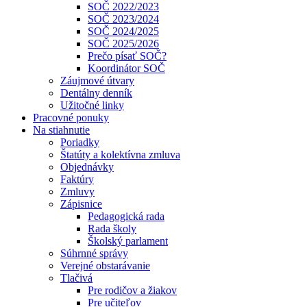
SOČ 2022/2023
SOČ 2023/2024
SOČ 2024/2025
SOČ 2025/2026
Prečo písať SOČ?
Koordinátor SOČ
Záujmové útvary
Dentálny denník
Užitočné linky
Pracovné ponuky
Na stiahnutie
Poriadky
Štatúty a kolektívna zmluva
Objednávky
Faktúry
Zmluvy
Zápisnice
Pedagogická rada
Rada školy
Školský parlament
Súhrnné správy
Verejné obstarávanie
Tlačivá
Pre rodičov a žiakov
Pre učiteľov