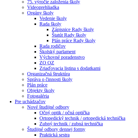
75. výročie založenia školy
Videoprehliadka
Orgány školy
Vedenie školy
Rada školy
Zápisnice Rady školy
Štatút Rady školy
Plán práce Rady školy
Rada rodičov
Školský parlament
Výchovné poradenstvo
ZO OZ
Zriaďovacia listina s dodatkami
Organizačná štruktúra
Správa o činnosti školy
Plán práce
Objekty školy
Fotogaléria
Pre uchádzačov
Nové študijné odbory
Očný optik / očná optička
Ortopedický technik / ortopedická technička
Zubný technik / zubná technička
Študijné odbory dennej formy
Praktická sestra