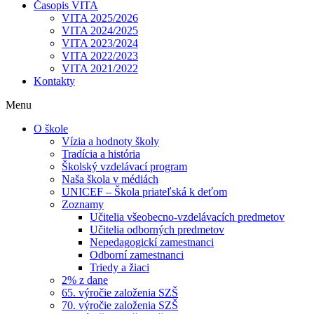
Časopis VITA
VITA 2025/2026
VITA 2024/2025
VITA 2023/2024
VITA 2022/2023
VITA 2021/2022
Kontakty
Menu
O škole
Vízia a hodnoty školy
Tradícia a história
Školský vzdelávací program
Naša škola v médiách
UNICEF – Škola priateľská k deťom
Zoznamy
Učitelia všeobecno-vzdelávacích predmetov
Učitelia odborných predmetov
Nepedagogickí zamestnanci
Odborní zamestnanci
Triedy a žiaci
2% z dane
65. výročie založenia SZŠ
70. výročie založenia SZŠ