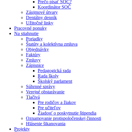
Prečo písať SOČ?
Koordinátor SOČ
Záujmové útvary
Dentálny denník
Užitočné linky
Pracovné ponuky
Na stiahnutie
Poriadky
Štatúty a kolektívna zmluva
Objednávky
Faktúry
Zmluvy
Zápisnice
Pedagogická rada
Rada školy
Školský parlament
Súhrnné správy
Verejné obstarávanie
Tlačivá
Pre rodičov a žiakov
Pre učiteľov
Žiadosť o poskytnutie štipendia
Oznamovanie protispoločenskej činnosti
Hlásenie šikanovania
Projekty