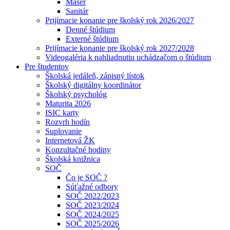
Masér
Sanitár
Prijímacie konanie pre školský rok 2026/2027
Denné štúdium
Externé štúdium
Prijímacie konanie pre školský rok 2027/2028
Videogaléria k nahliadnutiu uchádzačom o štúdium
Pre študentov
Školská jedáleň, zápisný lístok
Školský digitálny koordinátor
Školský psychológ
Maturita 2026
ISIC karty
Rozvrh hodín
Suplovanie
Internetová ŽK
Konzultačné hodiny
Školská knižnica
SOČ
Čo je SOČ ?
Súťažné odbory
SOČ 2022/2023
SOČ 2023/2024
SOČ 2024/2025
SOČ 2025/2026