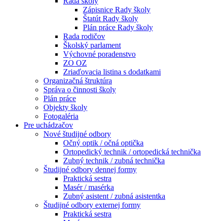
Rada školy
Zápisnice Rady školy
Štatút Rady školy
Plán práce Rady školy
Rada rodičov
Školský parlament
Výchovné poradenstvo
ZO OZ
Zriaďovacia listina s dodatkami
Organizačná štruktúra
Správa o činnosti školy
Plán práce
Objekty školy
Fotogaléria
Pre uchádzačov
Nové študijné odbory
Očný optik / očná optička
Ortopedický technik / ortopedická technička
Zubný technik / zubná technička
Študijné odbory dennej formy
Praktická sestra
Masér / masérka
Zubný asistent / zubná asistentka
Študijné odbory externej formy
Praktická sestra