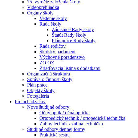
75. výročie založenia školy
Videoprehliadka
Orgány školy
Vedenie školy
Rada školy
Zápisnice Rady školy
Štatút Rady školy
Plán práce Rady školy
Rada rodičov
Školský parlament
Výchovné poradenstvo
ZO OZ
Zriaďovacia listina s dodatkami
Organizačná štruktúra
Správa o činnosti školy
Plán práce
Objekty školy
Fotogaléria
Pre uchádzačov
Nové študijné odbory
Očný optik / očná optička
Ortopedický technik / ortopedická technička
Zubný technik / zubná technička
Študijné odbory dennej formy
Praktická sestra