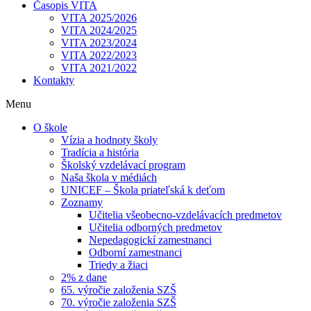
Časopis VITA
VITA 2025/2026
VITA 2024/2025
VITA 2023/2024
VITA 2022/2023
VITA 2021/2022
Kontakty
Menu
O škole
Vízia a hodnoty školy
Tradícia a história
Školský vzdelávací program
Naša škola v médiách
UNICEF – Škola priateľská k deťom
Zoznamy
Učitelia všeobecno-vzdelávacích predmetov
Učitelia odborných predmetov
Nepedagogickí zamestnanci
Odborní zamestnanci
Triedy a žiaci
2% z dane
65. výročie založenia SZŠ
70. výročie založenia SZŠ