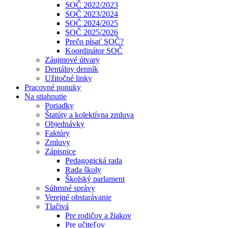
SOČ 2022/2023
SOČ 2023/2024
SOČ 2024/2025
SOČ 2025/2026
Prečo písať SOČ?
Koordinátor SOČ
Záujmové útvary
Dentálny denník
Užitočné linky
Pracovné ponuky
Na stiahnutie
Poriadky
Štatúty a kolektívna zmluva
Objednávky
Faktúry
Zmluvy
Zápisnice
Pedagogická rada
Rada školy
Školský parlament
Súhrnné správy
Verejné obstarávanie
Tlačivá
Pre rodičov a žiakov
Pre učiteľov