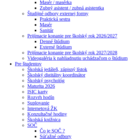
Masér / masérka
Zubný asistent / zubná asistentka
Študijné odbory externej formy
Praktická sestra
Masér
Sanitár
Prijímacie konanie pre školský rok 2026/2027
Denné štúdium
Externé štúdium
Prijímacie konanie pre školský rok 2027/2028
Videogaléria k nahliadnutiu uchádzačom o štúdium
Pre študentov
Školská jedáleň, zápisný lístok
Školský digitálny koordinátor
Školský psychológ
Maturita 2026
ISIC karty
Rozvrh hodín
Suplovanie
Internetová ŽK
Konzultačné hodiny
Školská knižnica
SOČ
Čo je SOČ ?
Súťažné odbory